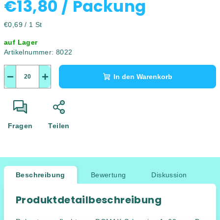
€13,80
/ Packung
Verkaufspreis:
€0,69 / 1 St
auf Lager
Artikelnummer:
8022
−
+
In den Warenkorb
Fragen
Teilen
Beschreibung
Bewertung
Diskussion
Produktdetailbeschreibung