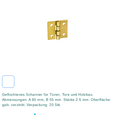
0,0
von
5
Sternen.
Geflochtenes Scharnier für Türen, Tore und Holzbau.
Abmessungen: A 60 mm, B 55 mm. Stärke 2.5 mm. Oberfläche:
galv. verzinkt. Verpackung: 20 Stk.