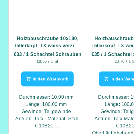
Holzbauschraube 10x180,
Holzbauschraub
Tellerkopf, TX weiss verzinkt
Tellerkopf, TX wei
- 50 Stk
- 50 St
€33
/ 1 Schachtel Schrauben
€35
/ 1 Schachtel
Verkaufspreis:
Verkaufspr
€0,66 / 1 St
€0,70 / 1 
In den Warenkorb
In den War
Durchmesser: 10.00 mm
Durchmesser: 
Länge: 180.00 mm
Länge: 180.
Gewinde: Teilgewinde
Gewinde: Teil
Antrieb: Torx Material: Stahl
Antrieb: Torx Mate
C10B21 ...
C10B2
Oberflächebehandl