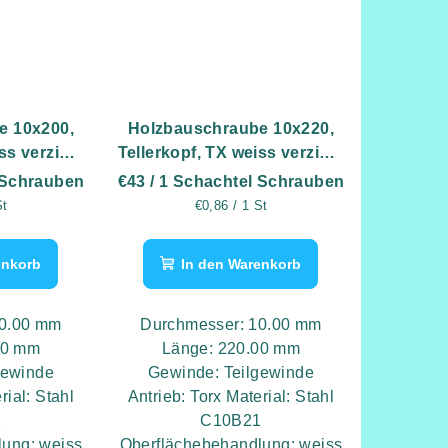
e 10x200,
Holzbauschraube 10x220,
ss verzinkt
Tellerkopf, TX weiss verzinkt
k
- 50 Stk
 Schrauben
€43
/ 1 Schachtel Schrauben
eis:
Verkaufspreis:
St
€0,86 / 1 St
enkorb
In den Warenkorb
10.00 mm
Durchmesser: 10.00 mm
00 mm
Länge: 220.00 mm
gewinde
Gewinde: Teilgewinde
rial: Stahl
Antrieb: Torx Material: Stahl
1
C10B21
ung: weiss
Oberflächebehandlung: weiss