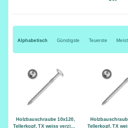
P
r
Alphabetisch
Günstigste
Teuerste
Meist
o
L
d
i
u
s
k
t
t
e
s
d
o
Holzbauschraube 10x120,
Holzbauschraub
e
Tellerkopf, TX weiss verzinkt
Tellerkopf, TX wei