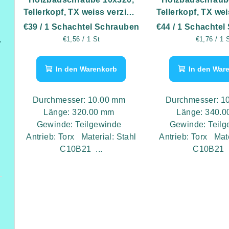
Tellerkopf, TX weiss verzinkt
Tellerkopf, TX wei
- 25 Stk
- 25 St
€39
/ 1 Schachtel Schrauben
€44
/ 1 Schachtel
Verkaufspreis:
Verkaufspr
€1,56 / 1 St
€1,76 / 1 
Höhe 2,6 m
In den Warenkorb
In den War
Durchmesser: 10.00 mm
Durchmesser: 
Länge: 320.00 mm
Länge: 340.
Gewinde: Teilgewinde
Gewinde: Teil
Antrieb: Torx Material: Stahl
Antrieb: Torx Mate
C10B21 ...
C10B21 .