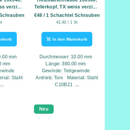
ss verzinkt
Tellerkopf, TX weiss verzinkt
k
- 25 Stk
 Schrauben
€48
/ 1 Schachtel Schrauben
eis:
Verkaufspreis:
St
€1,92 / 1 St
enkorb
In den Warenkorb
10.00 mm
Durchmesser: 10.00 mm
00 mm
Länge: 360.00 mm
gewinde
Gewinde: Teilgewinde
rial: Stahl
Antrieb: Torx Material: Stahl
..
C10B21 ...
Neu