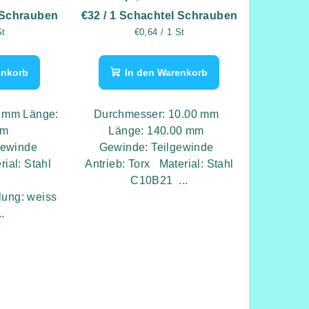
k
- 50 Stk
 Schrauben
€32
/ 1 Schachtel Schrauben
eis:
Verkaufspreis:
St
€0,64 / 1 St
enkorb
In den Warenkorb
0 mm Länge:
Durchmesser: 10.00 mm
mm
Länge: 140.00 mm
gewinde
Gewinde: Teilgewinde
rial: Stahl
Antrieb: Torx Material: Stahl
1
C10B21 ...
ung: weiss
..