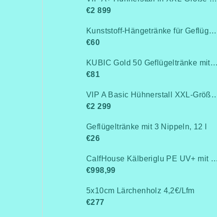
€2 899
Kunststoff-Hängetränke für Geflügel, Anschluss an Rohrleitung / Niederdruck bis 0,5 bar
€60
KUBIC Gold 50 Geflügeltränke mit Stand
€81
VIP A Basic Hühnerstall XXL-Größe für 15-20 Hühner - Komplett montiert -Kostenlose Lieferung- Ohne Wärmedämm
€2 299
Geflügeltränke mit 3 Nippeln, 12 l
€26
CalfHouse Kälberiglu PE UV+ mit schwerem G
€998,99
5x10cm Lärchenholz 4,2€/Lfm
€277