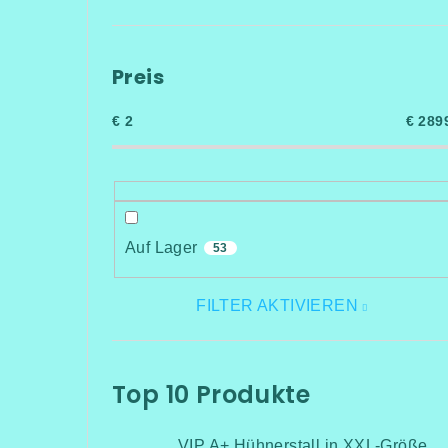
Preis
€
2
€
289
Auf Lager
53
FILTER AKTIVIEREN
Top 10 Produkte
VIP A+ Hühnerstall in XXL-Größe für 15-20 Hühner-Isoliert(mit Heizung!+Kühlung!, Isolierung und Led-Beleuchtung) - Komplett montiert - Kostenlose Lieferung