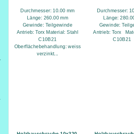
Durchmesser: 10.00 mm
Durchmesser: 
Länge: 260.00 mm
Länge: 280.
Gewinde: Teilgewinde
Gewinde: Teil
Antrieb: Torx Material: Stahl
Antrieb: Torx Mate
füßen
C10B21
C10B21 .
Oberflächebehandlung: weiss
verzinkt...
ung,Heizung/Kühlung und Beleuchtung
itterzaun
Holzbauschraube 10x320,
Holzbauschraub