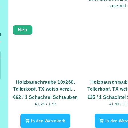
verzinkt.
Neu
9
Holzbauschraube 10x260,
Holzbauschraub
Tellerkopf, TX weiss verzinkt
Tellerkopf, TX wei
- 50 Stk
- 25 St
€62
/ 1 Schachtel Schrauben
€35
/ 1 Schachtel
Verkaufspreis:
Verkaufspr
€1,24 / 1 St
€1,40 / 1 
In den Warenkorb
In den War