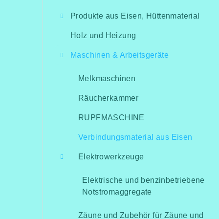
i
Produkte aus Eisen, Hüttenmaterial
t
Holz und Heizung
e
Maschinen & Arbeitsgeräte
n
l
Melkmaschinen
e
Räucherkammer
i
RUPFMASCHINE
s
Verbindungsmaterial aus Eisen
t
Elektrowerkzeuge
e
Elektrische und benzinbetriebene
Notstromaggregate
Zäune und Zubehör für Zäune und