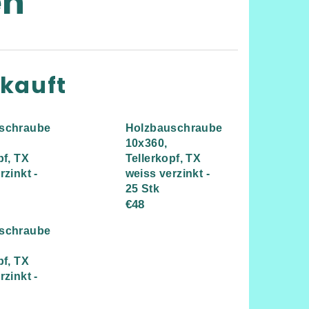
en
rkauft
schraube
Holzbauschraube
10x360,
pf, TX
Tellerkopf, TX
rzinkt -
weiss verzinkt -
25 Stk
€48
schraube
pf, TX
rzinkt -