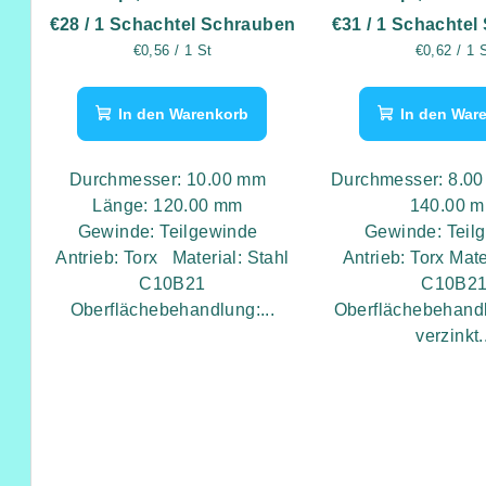
r
- 50 Stk
- 50 St
€28
/ 1 Schachtel Schrauben
€31
/ 1 Schachtel
r
t
Verkaufspreis:
Verkaufspr
€0,56 / 1 St
€0,62 / 1 
P
i
r
In den Warenkorb
In den War
e
o
r
Durchmesser: 10.00 mm
Durchmesser: 8.0
d
u
Länge: 120.00 mm
140.00 
Gewinde: Teilgewinde
Gewinde: Teil
u
n
Antrieb: Torx Material: Stahl
Antrieb: Torx Mate
k
C10B21
C10B2
g
Oberflächebehandlung:...
Oberflächebehandl
t
verzinkt.
e