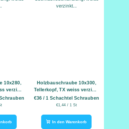
..
verzinkt...
e 10x280,
Holzbauschraube 10x300,
ss verzinkt
Tellerkopf, TX weiss verzinkt
k
- 25 Stk
 Schrauben
€36
/ 1 Schachtel Schrauben
eis:
Verkaufspreis:
St
€1,44 / 1 St
enkorb
In den Warenkorb