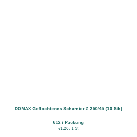
DOMAX Geflochtenes Scharnier Z 250/45 (10 Stk)
€12
/ Packung
Verkaufspreis:
€1,20 / 1 St