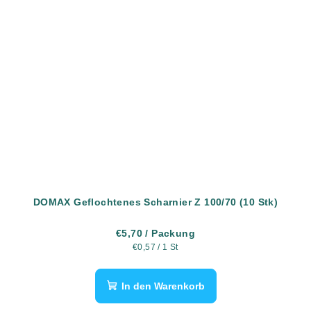
DOMAX Geflochtenes Scharnier Z 100/70 (10 Stk)
€5,70
/ Packung
Verkaufspreis:
€0,57 / 1 St
In den Warenkorb