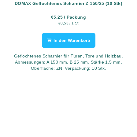
DOMAX Geflochtenes Scharnier Z 150/25 (10 Stk)
€5,25
/ Packung
Verkaufspreis:
€0,53 / 1 St
In den Warenkorb
Geflochtenes Scharnier für Türen, Tore und Holzbau.
Abmessungen: A 150 mm, B 25 mm. Stärke 1.5 mm.
Oberfläche: ZN. Verpackung: 10 Stk.