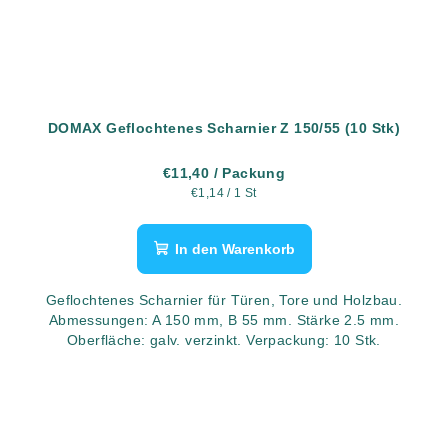
DOMAX Geflochtenes Scharnier Z 150/55 (10 Stk)
€11,40
/ Packung
Verkaufspreis:
€1,14 / 1 St
In den Warenkorb
Geflochtenes Scharnier für Türen, Tore und Holzbau.
Abmessungen: A 150 mm, B 55 mm. Stärke 2.5 mm.
Oberfläche: galv. verzinkt. Verpackung: 10 Stk.