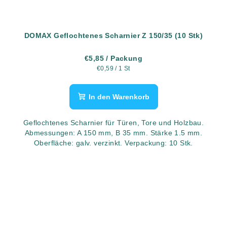
DOMAX Geflochtenes Scharnier Z 150/35 (10 Stk)
€5,85
/ Packung
Verkaufspreis:
€0,59 / 1 St
In den Warenkorb
Geflochtenes Scharnier für Türen, Tore und Holzbau.
Abmessungen: A 150 mm, B 35 mm. Stärke 1.5 mm.
Oberfläche: galv. verzinkt. Verpackung: 10 Stk.