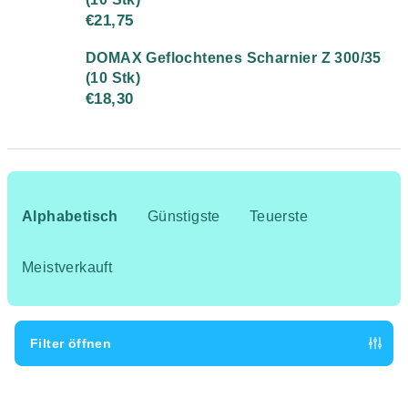
€21,75
DOMAX Geflochtenes Scharnier Z 300/35
(10 Stk)
€18,30
P
r
Alphabetisch
Günstigste
Teuerste
o
d
Meistverkauft
u
k
t
Filter öffnen
s
L
o