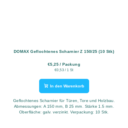
DOMAX Geflochtenes Scharnier Z 150/25 (10 Stk)
€5,25
/ Packung
Verkaufspreis:
€0,53 / 1 St
In den Warenkorb
Geflochtenes Scharnier für Türen, Tore und Holzbau.
Abmessungen: A 150 mm, B 25 mm. Stärke 1.5 mm.
Oberfläche: galv. verzinkt. Verpackung: 10 Stk.