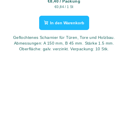
€8,40
/ Packung
Verkaufspreis:
€0,84 / 1 St
In den Warenkorb
Geflochtenes Scharnier für Türen, Tore und Holzbau.
Abmessungen: A 150 mm, B 45 mm. Stärke 1.5 mm.
Oberfläche: galv. verzinkt. Verpackung: 10 Stk.