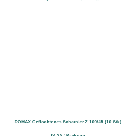
DOMAX Geflochtenes Scharnier Z 100/45 (10 Stk)
€4,35
/ Packung