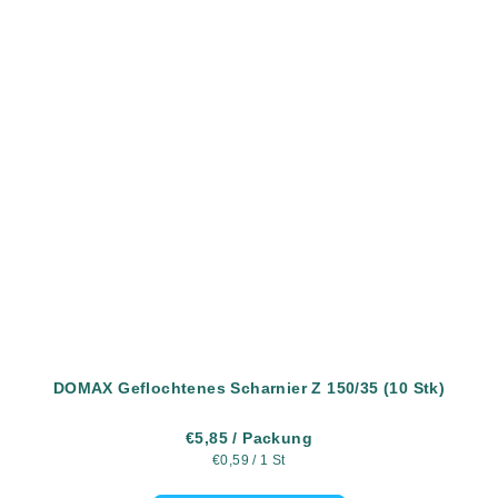
DOMAX Geflochtenes Scharnier Z 150/35 (10 Stk)
€5,85
/ Packung
Verkaufspreis:
€0,59 / 1 St