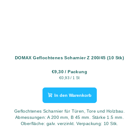
DOMAX Geflochtenes Scharnier Z 200/45 (10 Stk)
€9,30
/ Packung
Verkaufspreis:
€0,93 / 1 St
In den Warenkorb
Geflochtenes Scharnier für Türen, Tore und Holzbau.
Abmessungen: A 200 mm, B 45 mm. Stärke 1.5 mm.
Oberfläche: galv. verzinkt. Verpackung: 10 Stk.