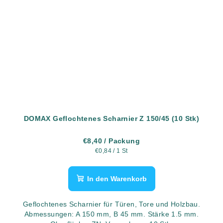
DOMAX Geflochtenes Scharnier Z 150/45 (10 Stk)
€8,40
/ Packung
Verkaufspreis:
€0,84 / 1 St
In den Warenkorb
Geflochtenes Scharnier für Türen, Tore und Holzbau.
Abmessungen: A 150 mm, B 45 mm. Stärke 1.5 mm.