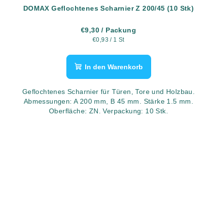
DOMAX Geflochtenes Scharnier Z 200/45 (10 Stk)
€9,30
/ Packung
Verkaufspreis:
€0,93 / 1 St
In den Warenkorb
Geflochtenes Scharnier für Türen, Tore und Holzbau.
Abmessungen: A 200 mm, B 45 mm. Stärke 1.5 mm.
Oberfläche: ZN. Verpackung: 10 Stk.