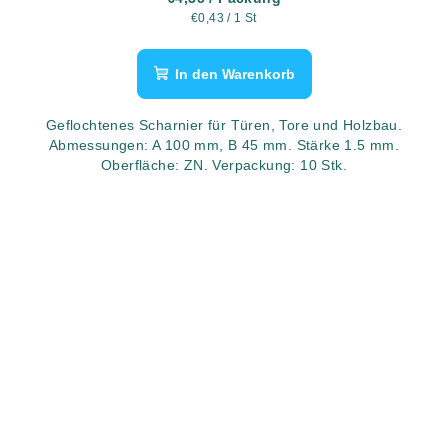
Verkaufspreis:
€0,43 / 1 St
In den Warenkorb
Geflochtenes Scharnier für Türen, Tore und Holzbau.
Abmessungen: A 100 mm, B 45 mm. Stärke 1.5 mm.
Oberfläche: ZN. Verpackung: 10 Stk.