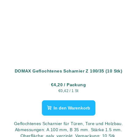
DOMAX Geflochtenes Scharnier Z 100/35 (10 Stk)
€4,20
/ Packung
Verkaufspreis:
€0,42 / 1 St
In den Warenkorb
Geflochtenes Scharnier für Türen, Tore und Holzbau.
Abmessungen: A 100 mm, B 35 mm. Stärke 1.5 mm.
Oberfläche: galv. verzinkt. Verpackung: 10 Stk.