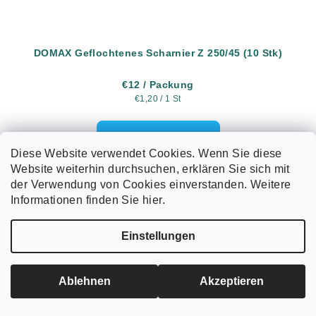
DOMAX Geflochtenes Scharnier Z 250/45 (10 Stk)
€12
/ Packung
Verkaufspreis:
€1,20 / 1 St
In den Warenkorb
Diese Website verwendet Cookies. Wenn Sie diese
Website weiterhin durchsuchen, erklären Sie sich mit
Geflochtenes Scharnier für Türen, Tore und Holzbau.
der Verwendung von Cookies einverstanden. Weitere
Abmessungen: A 250 mm, B 45 mm. Stärke 1.5 mm.
Informationen finden Sie hier.
Oberfläche: galv. verzinkt. Verpackung: 10 Stk.
Einstellungen
Ablehnen
Akzeptieren