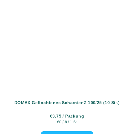
DOMAX Geflochtenes Scharnier Z 100/25 (10 Stk)
€3,75
/ Packung
Verkaufspreis:
€0,38 / 1 St