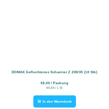
DOMAX Geflochtenes Scharnier Z 200/35 (10 Stk)
€8,40
/ Packung
Verkaufspreis:
€0,84 / 1 St
In den Warenkorb