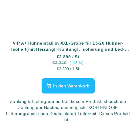
VIP A+ Hühnerstall in XXL-Größe für 15-20 Hühner-
Isoliert(mit Heizung!+Kühlung!, Isolierung und Led-
Beleuchtung) - Komplett montiert - Kostenlose Lieferung
€2 899
/ St
€3 340
(–13 %)
Verkaufspreis:
€2 899 / 1 St
In den Warenkorb
Zahlung & Liefergarantie Bei diesem Produkt ist auch die
Zahlung per Nachnahme möglich. KOSTENLOSE
Lieferung(auch nach Deutschland) Lieferzeit: Dieses Produkt
ist...