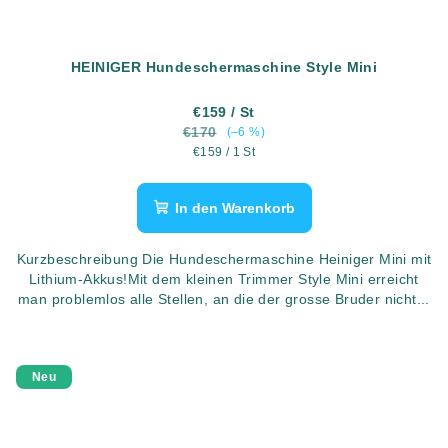
HEINIGER Hundeschermaschine Style Mini
€159
/ St
€170
(–6 %)
Verkaufspreis:
€159 / 1 St
In den Warenkorb
Kurzbeschreibung Die Hundeschermaschine Heiniger Mini mit
Lithium-Akkus!Mit dem kleinen Trimmer Style Mini erreicht
man problemlos alle Stellen, an die der grosse Bruder nicht...
Neu