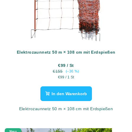
Elektrozaunnetz 50 m × 108 cm mit Erdspießen
€99
/ St
€155
(–36 %)
Verkaufspreis:
€99 / 1 St
In den Warenkorb
Elektrozaunnetz 50 m × 108 cm mit Erdspießen
Neu