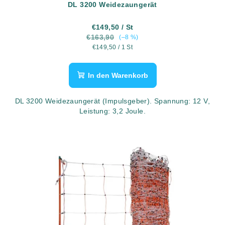
u
DL 3200 Weidezaungerät
k
t
€149,50
/ St
€163,90
(–8 %)
e
Verkaufspreis:
€149,50 / 1 St
In den Warenkorb
DL 3200 Weidezaungerät (Impulsgeber). Spannung: 12 V,
Leistung: 3,2 Joule.