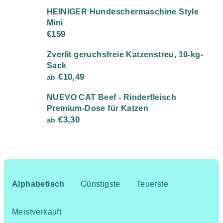
HEINIGER Hundeschermaschine Style
Mini
€159
Zverlit geruchsfreie Katzenstreu, 10-kg-
Sack
€10,49
ab
NUEVO CAT Beef - Rinderfleisch
Premium-Dose für Katzen
€3,30
ab
P
r
Alphabetisch
Günstigste
Teuerste
o
d
Meistverkauft