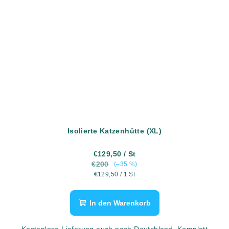
Isolierte Katzenhütte (XL)
€129,50
/ St
€200
(–35 %)
Verkaufspreis:
€129,50 / 1 St
In den Warenkorb
Kostenlose Lieferung auch nach Deutchland Komplett