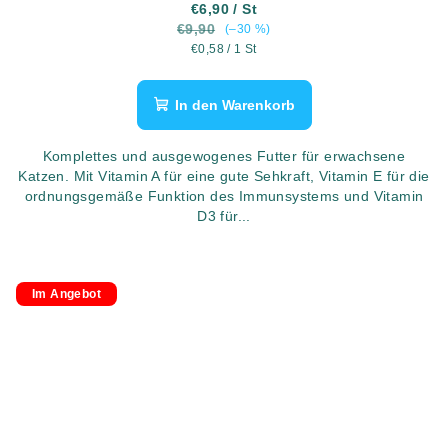
€6,90
/ St
€9,90
(–30 %)
Verkaufspreis:
€0,58 / 1 St
In den Warenkorb
Komplettes und ausgewogenes Futter für erwachsene
Katzen. Mit Vitamin A für eine gute Sehkraft, Vitamin E für die
ordnungsgemäße Funktion des Immunsystems und Vitamin
D3 für...
Im Angebot