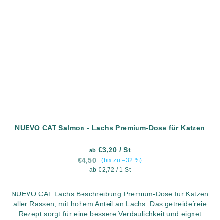
NUEVO CAT Salmon - Lachs Premium-Dose für Katzen
€3,20
/ St
ab
€4,50
(bis zu –32 %)
Verkaufspreis:
ab €2,72 / 1 St
NUEVO CAT Lachs Beschreibung:Premium-Dose für Katzen
aller Rassen, mit hohem Anteil an Lachs. Das getreidefreie
Rezept sorgt für eine bessere Verdaulichkeit und eignet