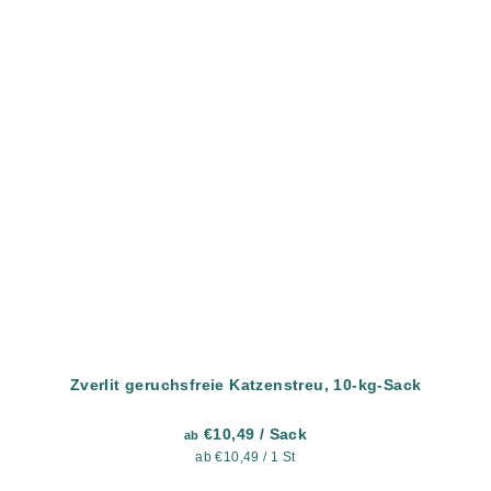
Zverlit geruchsfreie Katzenstreu, 10-kg-Sack
€10,49
/ Sack
ab
Verkaufspreis:
ab €10,49 / 1 St