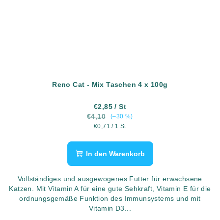
Reno Cat - Mix Taschen 4 x 100g
€2,85
/ St
€4,10
(–30 %)
Verkaufspreis:
€0,71 / 1 St
In den Warenkorb
Vollständiges und ausgewogenes Futter für erwachsene
Katzen. Mit Vitamin A für eine gute Sehkraft, Vitamin E für die
ordnungsgemäße Funktion des Immunsystems und mit
Vitamin D3...