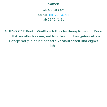
Katzen
€3,30
/ St
ab
€4,50
(bis zu –32 %)
Verkaufspreis:
ab €2,72 / 1 St
NUEVO CAT Beef - Rindfleisch Beschreibung:Premium-Dose
für Katzen aller Rassen, mit Rindfleisch . Das getreidefreie
Rezept sorgt für eine bessere Verdaulichkeit und eignet
sich...