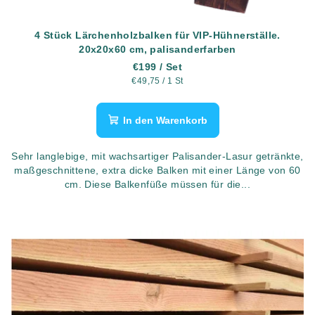
d
u
4 Stück Lärchenholzbalken für VIP-Hühnerställe.
k
20x20x60 cm, palisanderfarben
t
€199
/ Set
Verkaufspreis:
€49,75 / 1 St
e
In den Warenkorb
Sehr langlebige, mit wachsartiger Palisander-Lasur getränkte,
maßgeschnittene, extra dicke Balken mit einer Länge von 60
cm. Diese Balkenfüße müssen für die...