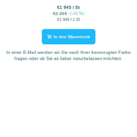
€1 945
/ St
€2 200
(–11 %)
Verkaufspreis:
€1 945 / 1 St
In den Warenkorb
In einer E-Mail werden wir Sie nach Ihrer bevorzugten Farbe
fragen oder ob Sie es lieber naturbelassen möchten.