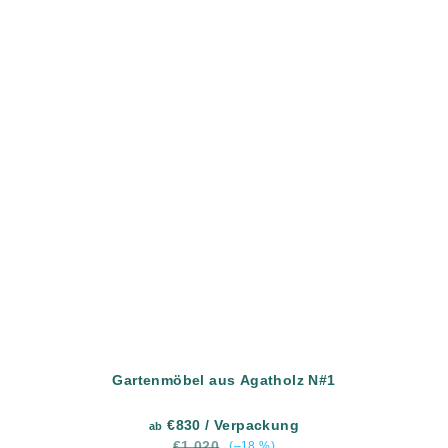
Gartenmöbel aus Agatholz N#1
€830
/ Verpackung
ab
€1 020
(–18 %)