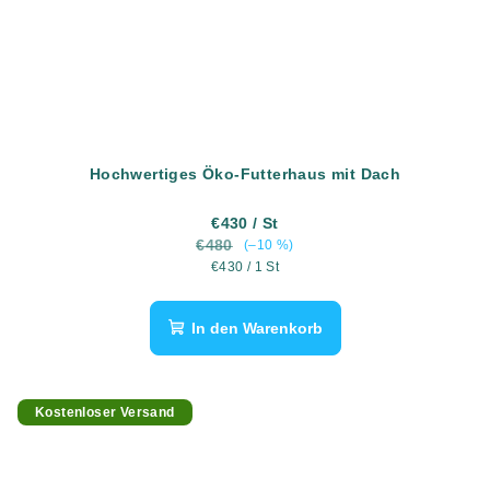
Hochwertiges Öko-Futterhaus mit Dach
€430
/ St
€480
(–10 %)
Verkaufspreis:
€430 / 1 St
In den Warenkorb
Kostenloser Versand