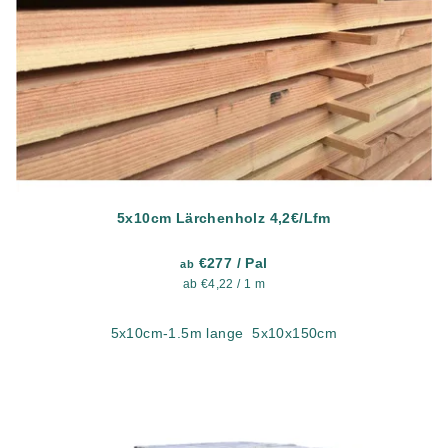
5x10cm Lärchenholz 4,2€/Lfm
€277
/ Pal
ab
Verkaufspreis:
ab €4,22 / 1 m
5x10cm-1.5m lange 5x10x150cm