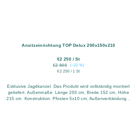
Ansitzeinrichtung TOP Delux 200x150x210
€2 250
/ St
€2 900
(–22 %)
Verkaufspreis:
€2 250 / 1 St
Exklusive Jagdkanzel. Das Produkt wird vollständig montiert
geliefert. Außenmaße: Länge 203 cm, Breite 152 cm, Höhe
215 cm. Konstruktion: Pfosten 5x10 cm, Außenverkleidung...