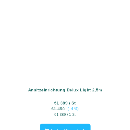
Ansitzeinrichtung Delux Light 2,5m
€1 389
/ St
€1 450
(–4 %)
Verkaufspreis:
€1 389 / 1 St