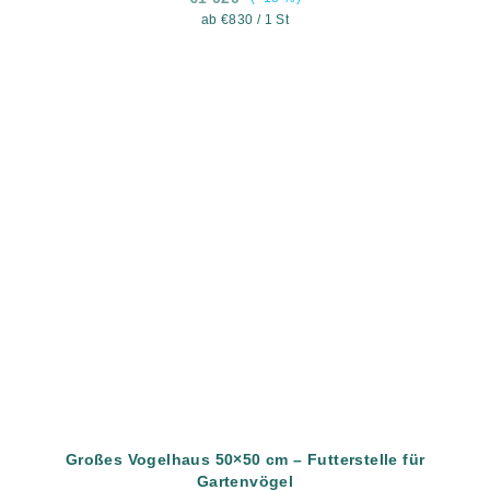
Verkaufspreis:
ab €830 / 1 St
Großes Vogelhaus 50×50 cm – Futterstelle für
Gartenvögel