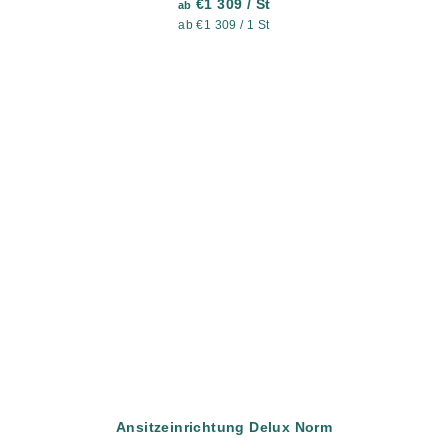
€1 309
/ St
ab
Verkaufspreis:
ab €1 309 / 1 St
Ansitzeinrichtung Delux Norm