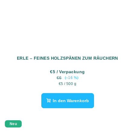
ERLE – FEINES HOLZSPÄNEN ZUM RÄUCHERN
€5
/ Verpackung
€6
(–16 %)
Verkaufspreis:
€5 / 500 g
In den Warenkorb
Neu