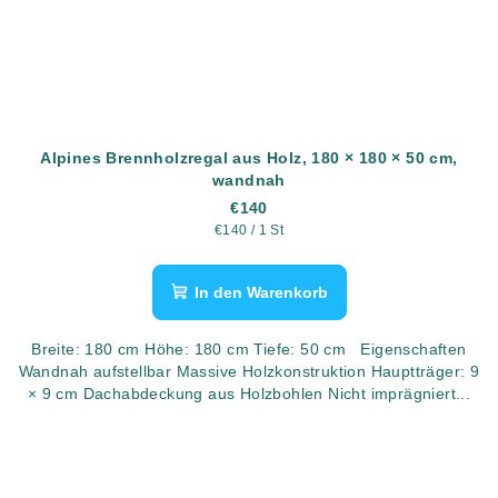
Alpines Brennholzregal aus Holz, 180 × 180 × 50 cm,
wandnah
€140
Verkaufspreis:
€140 / 1 St
In den Warenkorb
Breite: 180 cm Höhe: 180 cm Tiefe: 50 cm Eigenschaften
Wandnah aufstellbar Massive Holzkonstruktion Hauptträger: 9
× 9 cm Dachabdeckung aus Holzbohlen Nicht imprägniert...