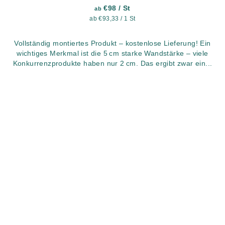
€98
/ St
ab
Verkaufspreis:
ab €93,33 / 1 St
Vollständig montiertes Produkt – kostenlose Lieferung! Ein
wichtiges Merkmal ist die 5 cm starke Wandstärke – viele
Konkurrenzprodukte haben nur 2 cm. Das ergibt zwar ein...