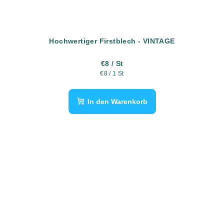
Hochwertiger Firstblech - VINTAGE
€8
/ St
Verkaufspreis:
€8 / 1 St
In den Warenkorb