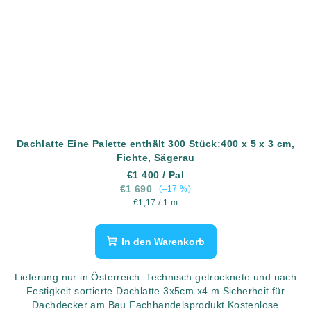
Dachlatte Eine Palette enthält 300 Stück:400 x 5 x 3 cm,
Fichte, Sägerau
€1 400
/ Pal
€1 690
(–17 %)
Verkaufspreis:
€1,17 / 1 m
In den Warenkorb
Lieferung nur in Österreich. Technisch getrocknete und nach
Festigkeit sortierte Dachlatte 3x5cm x4 m Sicherheit für
Dachdecker am Bau Fachhandelsprodukt Kostenlose