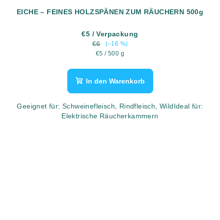
EICHE – FEINES HOLZSPÄNEN ZUM RÄUCHERN 500g
€5
/ Verpackung
€6
(–16 %)
Verkaufspreis:
€5 / 500 g
In den Warenkorb
Geeignet für: Schweinefleisch, Rindfleisch, WildIdeal für:
Elektrische Räucherkammern