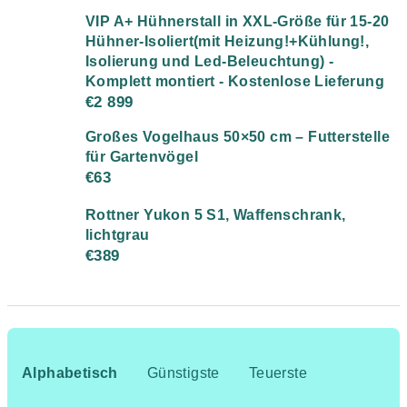
VIP A+ Hühnerstall in XXL-Größe für 15-20
Hühner-Isoliert(mit Heizung!+Kühlung!,
Isolierung und Led-Beleuchtung) -
Komplett montiert - Kostenlose Lieferung
€2 899
Großes Vogelhaus 50×50 cm – Futterstelle
für Gartenvögel
€63
Rottner Yukon 5 S1, Waffenschrank,
lichtgrau
€389
P
r
Alphabetisch
Günstigste
Teuerste
o