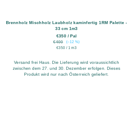
Brennholz Mischholz Laubholz kaminfertig 1RM Palette -
33 cm 1m3
€350
/ Pal
€400
(–12 %)
Verkaufspreis:
€350 / 1 m3
Versand frei Haus. Die Lieferung wird voraussichtlich
zwischen dem 27. und 30. Dezember erfolgen. Dieses
Produkt wird nur nach Österreich geliefert.