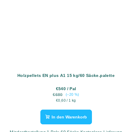
Holzpellets EN plus A1 15 kg/60 Säcke.palette
€540
/ Pal
€680
(–20 %)
Verkaufspreis:
€0,60 / 1 kg
In den Warenkorb
Mindestbestellung 1 Pal= 60 Säcke Kostenlose Lieferung