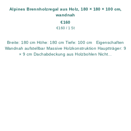
Alpines Brennholzregal aus Holz, 180 × 180 × 100 cm,
wandnah
€160
Verkaufspreis:
€160 / 1 St
Breite: 180 cm Höhe: 180 cm Tiefe: 100 cm Eigenschaften
Wandnah aufstellbar Massive Holzkonstruktion Hauptträger: 9
× 9 cm Dachabdeckung aus Holzbohlen Nicht...