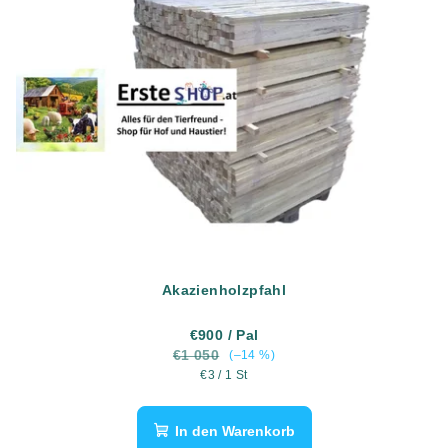
Akazienholzpfahl
€900
/ Pal
€1 050
(–14 %)
Verkaufspreis:
€3 / 1 St
In den Warenkorb