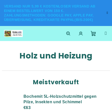
Zum
VERSAND NUR 5,99 € KOSTENLOSER VERSAND AB
Inhalt
EINEM BESTELLWERT VON 150 €.
springen
ZAHLUNGSMETHODEN: GOOGLE PAY, APPLE PAY,
ÜBERWEISUNG, KREDITKARTE PAYPAL(BIS-200€)
Warenk
Suchen
Login
Holz und Heizung
Meistverkauft
Bochemit 5L-Holzschutzmittel gegen
Pilze, Insekten und Schimmel
€63