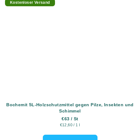
Kostenloser Versand
Bochemit 5L-Holzschutzmittel gegen Pilze, Insekten und
Schimmel
€63
/ St
Verkaufspreis:
€12,60 / 1 l