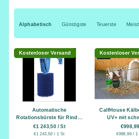
P
r
Alphabetisch
Günstigste
Teuerste
Meist
o
L
d
Kostenloser Versand
Kostenloser Ve
i
u
s
k
t
t
e
s
d
o
Automatische
CalfHouse Kälb
e
Rotationsbürste für Rinder
UV+ mit sch
r
(220V, 0,18 kW)
Gitterza
€1 243,50
/ St
€998,9
r
t
Verkaufspreis:
Verkaufspre
€1 243,50 / 1 St
€998,99 / 1