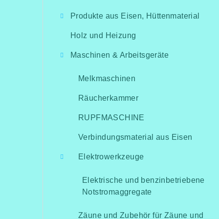
i
Produkte aus Eisen, Hüttenmaterial
t
Holz und Heizung
e
Maschinen & Arbeitsgeräte
n
l
Melkmaschinen
e
Räucherkammer
i
RUPFMASCHINE
s
Verbindungsmaterial aus Eisen
t
Elektrowerkzeuge
e
Elektrische und benzinbetriebene
Notstromaggregate
Zäune und Zubehör für Zäune und