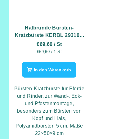
Halbrunde Bürsten-
Kratzbürste KERBL 293100,
22×50×9 cm
€69,60
/ St
Verkaufspreis:
€69,60 / 1 St
In den Warenkorb
Bürsten-Kratzbürste für Pferde
und Rinder, zur Wand-, Eck-
und Pfostenmontage,
besonders zum Bürsten von
Kopf und Hals,
Polyamidborsten 5 cm, Maße
22×50×9 cm