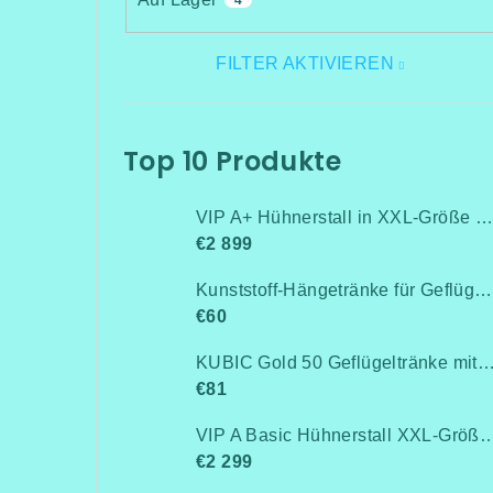
4
FILTER AKTIVIEREN
Top 10 Produkte
VIP A+ Hühnerstall in XXL-Größe für 15-20 Hühner-Isoliert(mit Heizung!+Kühlung!, Isolierung und Led-Beleuchtung) - Komplett montiert - Kostenlose Lieferung
€2 899
Kunststoff-Hängetränke für Geflügel, Anschluss an Rohrleitung / Niederdruck bis 0,5 bar
€60
KUBIC Gold 50 Geflügeltränke mit Stand
€81
VIP A Basic Hühnerstall XXL-Größe für 15-20 Hühner - Komplett montiert -Kostenlose Lieferung- Ohne Wärmedämm
€2 299