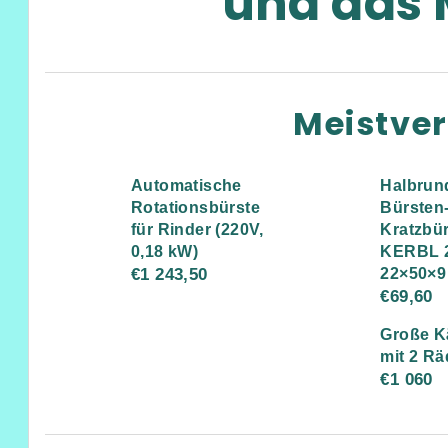
und das 
Meistve
Automatische
Halbrun
Rotationsbürste
Bürsten
für Rinder (220V,
Kratzbü
0,18 kW)
KERBL 2
€1 243,50
22×50×9
€69,60
Große K
mit 2 Rä
€1 060