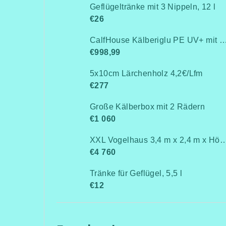
Geflügeltränke mit 3 Nippeln, 12 l
€26
CalfHouse Kälberiglu PE UV+ mit schwerem G
€998,99
5x10cm Lärchenholz 4,2€/Lfm
€277
Große Kälberbox mit 2 Rädern
€1 060
XXL Vogelhaus 3,4 m x 2,4 m x 
€4 760
Tränke für Geflügel, 5,5 l
€12