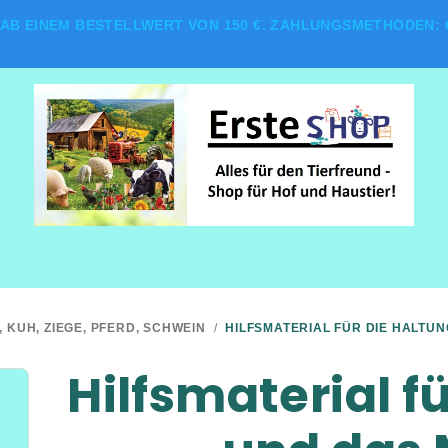
AB EINEM BESTELLWERT VON 150 €. ZAHLUNGSMETHODEN: G
, KUH, ZIEGE, PFERD, SCHWEIN
/
HILFSMATERIAL FÜR DIE HALTU
Hilfsmaterial f