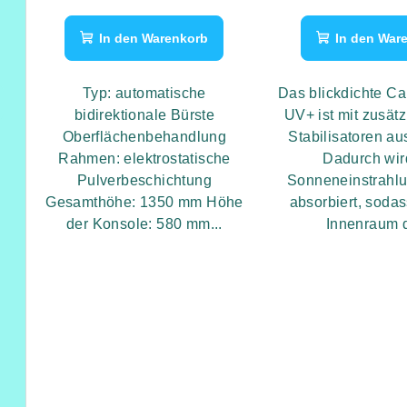
P
i
r
In den Warenkorb
In den War
e
o
r
Typ: automatische
Das blickdichte C
d
u
bidirektionale Bürste
UV+ ist mit zusät
Oberflächenbehandlung
Stabilisatoren au
u
n
Rahmen: elektrostatische
Dadurch wir
k
Pulverbeschichtung
Sonneneinstrahlu
g
Gesamthöhe: 1350 mm Höhe
absorbiert, sodas
t
der Konsole: 580 mm...
Innenraum d
e