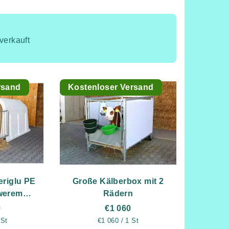
verkauft
rsand
Kostenloser Versand
eriglu PE
Große Kälberbox mit 2
werem
Rädern
un
9
€1 060
is:
Verkaufspreis:
 St
€1 060 / 1 St