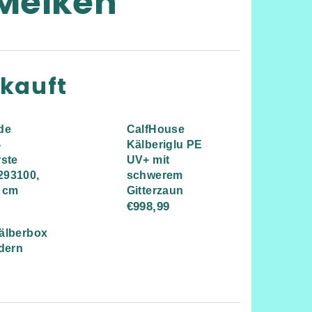
Melken
rkauft
de
CalfHouse
-
Kälberiglu PE
rste
UV+ mit
93100,
schwerem
 cm
Gitterzaun
€998,99
älberbox
dern