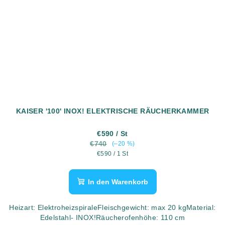
KAISER '100' INOX! ELEKTRISCHE RÄUCHERKAMMER
€590
/ St
€740
(–20 %)
Verkaufspreis:
€590 / 1 St
In den Warenkorb
Heizart: ElektroheizspiraleFleischgewicht: max 20 kgMaterial:
Edelstahl- INOX!Räucherofenhöhe: 110 cm