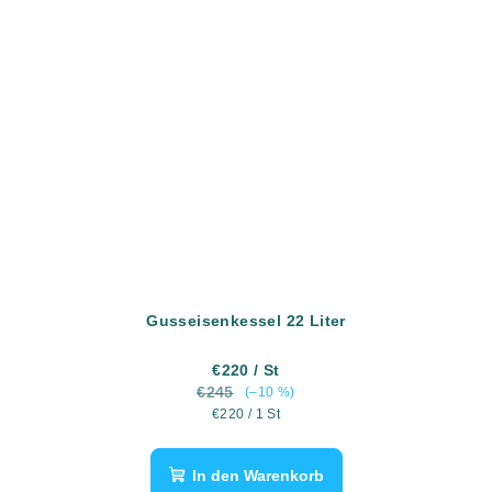
Gusseisenkessel 22 Liter
€220
/ St
€245
(–10 %)
Verkaufspreis:
€220 / 1 St
In den Warenkorb