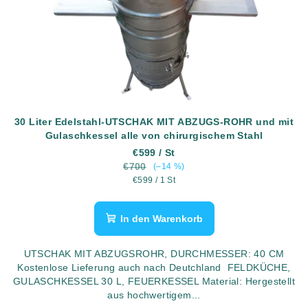
30 Liter Edelstahl-UTSCHAK MIT ABZUGS-ROHR und mit
Gulaschkessel alle von chirurgischem Stahl
€599
/ St
€700
(–14 %)
Verkaufspreis:
€599 / 1 St
In den Warenkorb
UTSCHAK MIT ABZUGSROHR, DURCHMESSER: 40 CM
Kostenlose Lieferung auch nach Deutchland FELDKÜCHE,
GULASCHKESSEL 30 L, FEUERKESSEL Material: Hergestellt
aus hochwertigem...