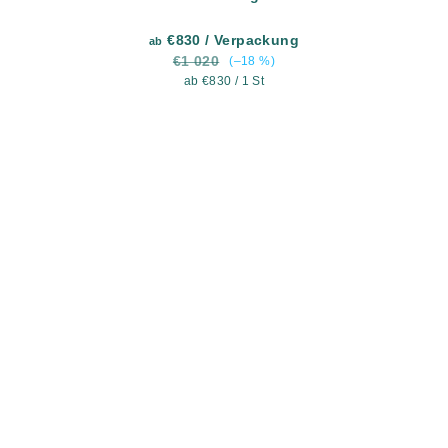
€830
/ Verpackung
ab
€1 020
(–18 %)
Verkaufspreis:
ab €830 / 1 St