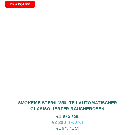
Im Angebot
SMOKEMEISTER® '250' TEILAUTOMATISCHER
GLASISOLIERTER RÄUCHEROFEN
€1 975
/ St
€2 200
(–10 %)
Verkaufspreis:
€1 975 / 1 St