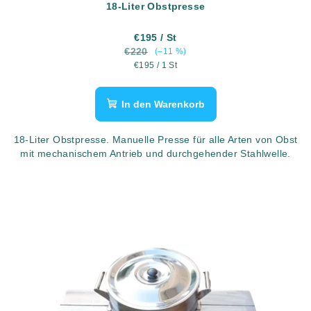
u
18-Liter Obstpresse
k
t
€195
/ St
€220
(–11 %)
e
Verkaufspreis:
€195 / 1 St
In den Warenkorb
18-Liter Obstpresse. Manuelle Presse für alle Arten von Obst
mit mechanischem Antrieb und durchgehender Stahlwelle.