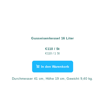
Gusseisenkessel 16 Liter
€110
/ St
Verkaufspreis:
€110 / 1 St
In den Warenkorb
Durchmesser 41 cm, Höhe 19 cm, Gewicht 9,40 kg.