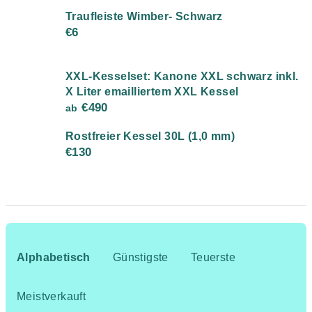
Traufleiste Wimber- Schwarz
€6
XXL-Kesselset: Kanone XXL schwarz inkl.
X Liter emailliertem XXL Kessel
€490
ab
Rostfreier Kessel 30L (1,0 mm)
€130
P
r
Alphabetisch
Günstigste
Teuerste
o
d
Meistverkauft