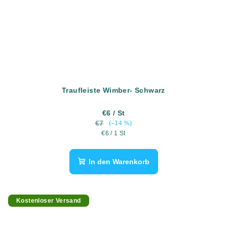
Traufleiste Wimber- Schwarz
€6
/ St
€7
(–14 %)
Verkaufspreis:
€6 / 1 St
In den Warenkorb
Kostenloser Versand