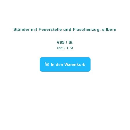
Ständer mit Feuerstelle und Flaschenzug, silbern
€95
/ St
Verkaufspreis:
€95 / 1 St
In den Warenkorb