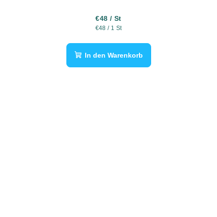
€48
/ St
Verkaufspreis:
€48 / 1 St
In den Warenkorb