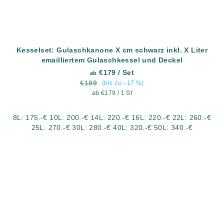
Kesselset: Gulaschkanone X cm schwarz inkl. X Liter
emailliertem Gulaschkessel und Deckel
€179
/ Set
ab
€189
(bis zu –17 %)
Verkaufspreis:
ab €179 / 1 St
8L: 175.-€ 10L: 200.-€ 14L: 220.-€ 16L: 220.-€ 22L: 260.-€
25L: 270.-€ 30L: 280.-€ 40L: 320.-€ 50L: 340.-€