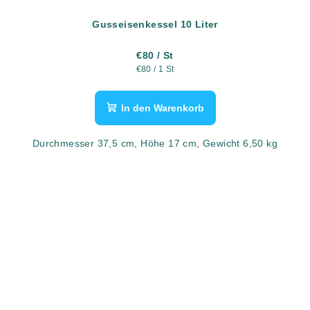
Gusseisenkessel 10 Liter
€80
/ St
Verkaufspreis:
€80 / 1 St
In den Warenkorb
Durchmesser 37,5 cm, Höhe 17 cm, Gewicht 6,50 kg