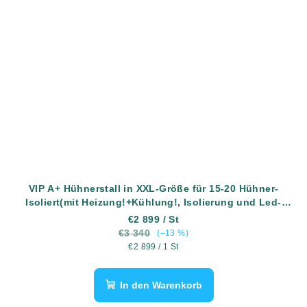
VIP A+ Hühnerstall in XXL-Größe für 15-20 Hühner-
Isoliert(mit Heizung!+Kühlung!, Isolierung und Led-
Beleuchtung) - Komplett montiert - Kostenlose Lieferung
€2 899
/ St
€3 340
(–13 %)
Verkaufspreis:
€2 899 / 1 St
In den Warenkorb