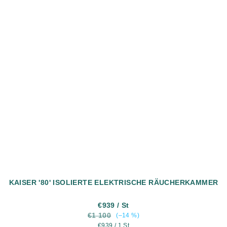
KAISER '80' ISOLIERTE ELEKTRISCHE RÄUCHERKAMMER
€939
/ St
€1 100
(–14 %)
Verkaufspreis:
€939 / 1 St