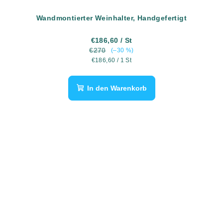
Wandmontierter Weinhalter, Handgefertigt
€186,60
/ St
€270
(–30 %)
Verkaufspreis:
€186,60 / 1 St
In den Warenkorb