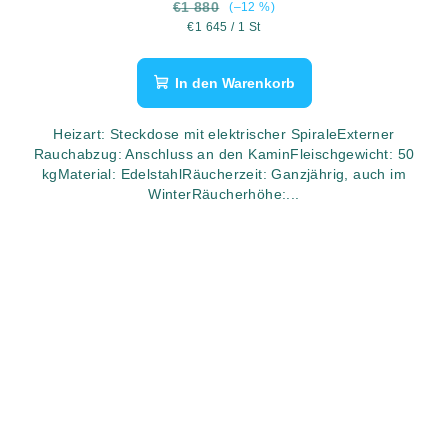
€1 880
(–12 %)
Verkaufspreis:
€1 645 / 1 St
In den Warenkorb
Heizart: Steckdose mit elektrischer SpiraleExterner
Rauchabzug: Anschluss an den KaminFleischgewicht: 50
kgMaterial: EdelstahlRäucherzeit: Ganzjährig, auch im
WinterRäucherhöhe:...