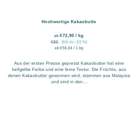
Hochwertige Kakaobutte
€72,90
/ kg
ab
€80
(bis zu –22 %)
Verkaufspreis:
ab €56,84 / 1 kg
Aus der ersten Presse gepresst Kakaobutter hat eine
hellgelbe Farbe und eine feine Textur. Die Früchte, aus
denen Kakaobutter gewonnen wird, stammen aus Malaysia
und sind in den...