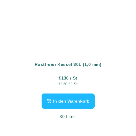
Rostfreier Kessel 30L (1,0 mm)
€130
/ St
Verkaufspreis:
€130 / 1 St
In den Warenkorb
30 Liter