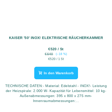
KAISER '50' INOX! ELEKTRISCHE RÄUCHERKAMMER
€520
/ St
€640
(–18 %)
Verkaufspreis:
€520 / 1 St
In den Warenkorb
TECHNISCHE DATEN:- Material: Edelstahl - INOX!- Leistung
der Heizspirale: 2.000 W- Kapazität für Lebensmittel: 10 kg-
Außenabmessungen: 395 x 800 x 275 mm-
Innenraumabmessungen:...