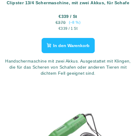
u
Clipster 13/4 Schermaschine, mit zwei Akkus, für Schafe
k
t
€339
/ St
€370
(–8 %)
e
Verkaufspreis:
€339 / 1 St
In den Warenkorb
Handschermaschine mit zwei Akkus. Ausgestattet mit Klingen,
die für das Scheren von Schafen oder anderen Tieren mit
dichtem Fell geeignet sind.