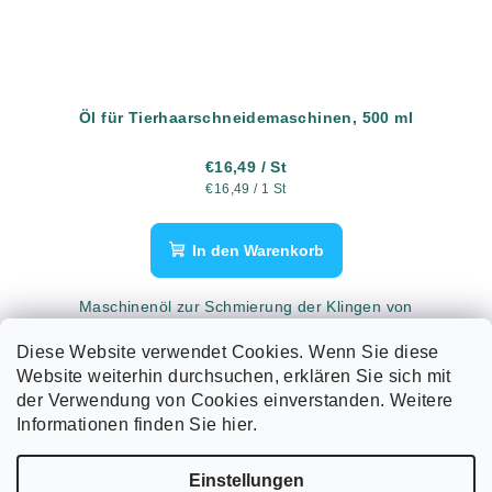
Öl für Tierhaarschneidemaschinen, 500 ml
€16,49
/ St
Verkaufspreis:
€16,49 / 1 St
In den Warenkorb
Maschinenöl zur Schmierung der Klingen von
Schermaschinen, 500 ml.
Diese Website verwendet Cookies. Wenn Sie diese
Website weiterhin durchsuchen, erklären Sie sich mit
der Verwendung von Cookies einverstanden. Weitere
4
Artikel insgesamt
S
Informationen finden Sie hier.
t
F
e
Einstellungen