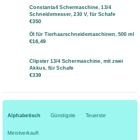
Constanta4 Schermaschine, 13/4
Schneidemesser, 230 V, für Schafe
€350
Öl für Tierhaarschneidemaschinen, 500 ml
€16,49
Clipster 13/4 Schermaschine, mit zwei
Akkus, für Schafe
€339
P
r
Alphabetisch
Günstigste
Teuerste
o
d
Meistverkauft