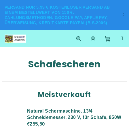
Zum
VERSAND NUR 5,99 € KOSTENLOSER VERSAND AB
Inhalt
EINEM BESTELLWERT VON 150 €.
springen
ZAHLUNGSMETHODEN: GOOGLE PAY, APPLE PAY,
ÜBERWEISUNG, KREDITKARTE PAYPAL(BIS-200€)
Warenk
Suchen
Login
Schafescheren
Meistverkauft
Natural Schermaschine, 13/4
Schneidemesser, 230 V, für Schafe, 850W
€255,50