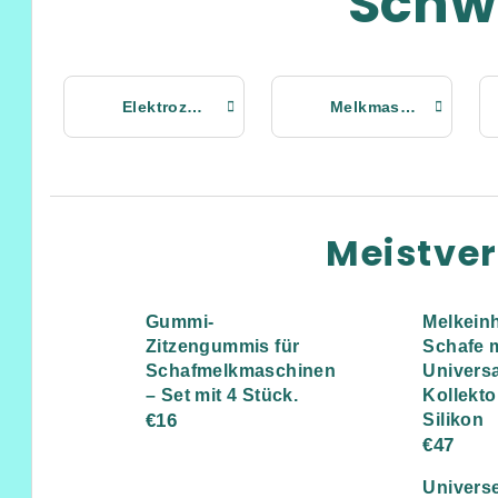
Schw
Elektrozaun
Melkmaschinen
Meistve
Gummi-
Melkeinh
Zitzengummis für
Schafe m
Schafmelkmaschinen
Universa
– Set mit 4 Stück.
Kollekto
€16
Silikon
€47
Universe