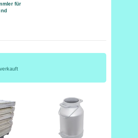
mmler für
und
verkauft