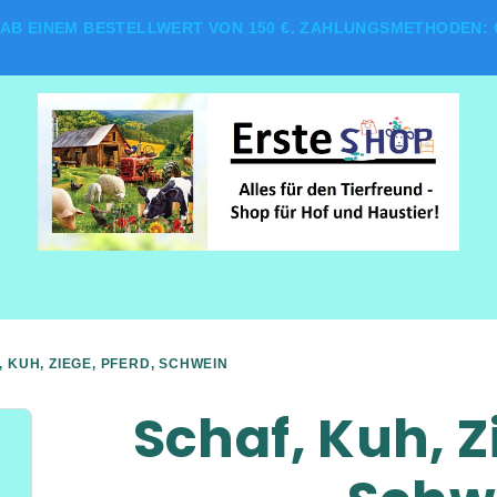
AB EINEM BESTELLWERT VON 150 €. ZAHLUNGSMETHODEN: G
, KUH, ZIEGE, PFERD, SCHWEIN
Schaf, Kuh, Z