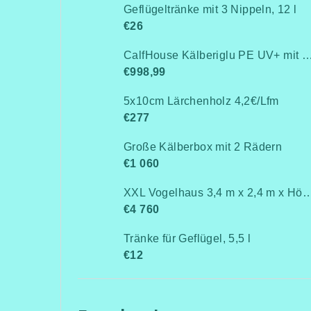
Geflügeltränke mit 3 Nippeln, 12 l
€26
CalfHouse Kälberiglu PE UV+ mit schwerem G
€998,99
5x10cm Lärchenholz 4,2€/Lfm
€277
Große Kälberbox mit 2 Rädern
€1 060
XXL Vogelhaus 3,4 m x 2,4 m x 
€4 760
Tränke für Geflügel, 5,5 l
€12