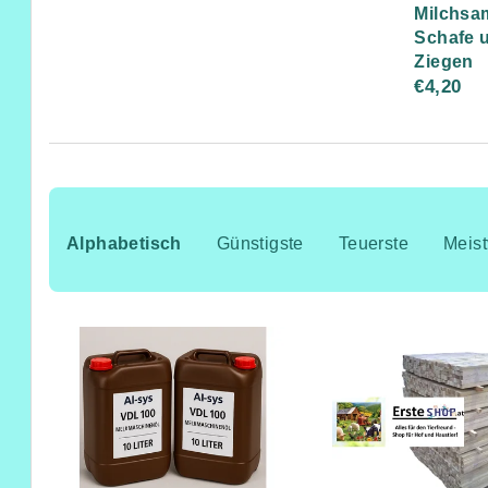
Milchsa
Schafe 
Ziegen
€4,20
P
r
Alphabetisch
Günstigste
Teuerste
Meist
o
L
d
i
u
s
k
t
t