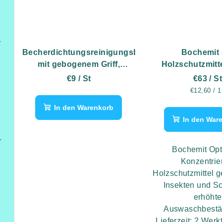
itterzaun
Becherdichtungsreinigungsbürste
Bochemit 
mit gebogenem Griff,
Holzschutzmitt
Holzgriff, 40 cm
Pilze, Insekt
€9
/ St
€63
/ S
Schimm
Verkaufspr
€12,60 / 1
In den Warenkorb
In den War
Höhe 2,6 m
Bochemit Opt
Konzentrie
Holzschutzmittel g
Insekten und S
erhöhte
Auswaschbestä
Lieferzeit: 2 Wer