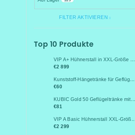
125
FILTER AKTIVIEREN
Top 10 Produkte
VIP A+ Hühnerstall in XXL-Größe für 15-20 Hühner-Isoliert(mit Heizung!+Kühlung!, Isolierung und Led-Beleuchtung) - Komplett montiert - Kostenlose Lieferung
€2 899
Kunststoff-Hängetränke für Geflügel, Anschluss an Rohrleitung / Niederdruck bis 0,5 bar
€60
KUBIC Gold 50 Geflügeltränke mit Stand
€81
VIP A Basic Hühnerstall XXL-Größe für 15-20 Hühner - Komplett montiert -Kostenlose Lieferung- Ohne Wärmedämm
€2 299