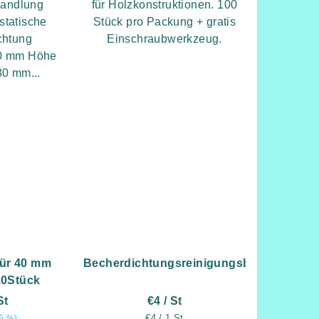
handlung
für Holzkonstruktionen. 100
statische
Stück pro Packung + gratis
chtung
Einschraubwerkzeug.
0 mm Höhe
80 mm...
für 40 mm
Becherdichtungsreinigungsbürste
10Stück
St
€4
/ St
Verkaufspreis:
€4 / 1 St
5 %)