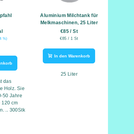
pfahl
Aluminium Milchtank für
Melkmaschinen, 25 Liter
al
€85
/ St
Verkaufspreis:
€85 / 1 St
4 %)
preis:
In den Warenkorb
enkorb
25 Liter
st das
e Holz. Sie
-50 Jahre
e 120 cm
n. .. 300Stk