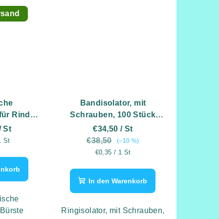
rsand
che
Bandisolator, mit
für Rinder
Schrauben, 100 Stück
 kW)
+gratis
/ St
€34,50
/ St
Einschraubwerkzeug.
s:
€38,50
1 St
(–10 %)
Verkaufspreis:
€0,35 / 1 St
enkorb
In den Warenkorb
ische
 Bürste
Ringisolator, mit Schrauben,