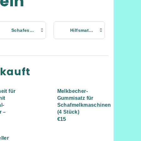
ein
Schafescheren
Hilfsmaterial für die haltung und das Melken
rkauft
eit für
Melkbecher-
it
Gummisatz für
l-
Schafmelkmaschinen
r –
(4 Stück)
€15
ller