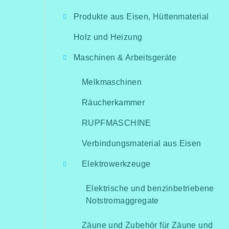
i
Produkte aus Eisen, Hüttenmaterial
t
Holz und Heizung
e
Maschinen & Arbeitsgeräte
n
l
Melkmaschinen
e
Räucherkammer
i
RUPFMASCHINE
s
Verbindungsmaterial aus Eisen
t
Elektrowerkzeuge
e
Elektrische und benzinbetriebene
Notstromaggregate
Zäune und Zubehör für Zäune und