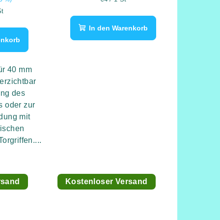
eis:
St
In den Warenkorb
enkorb
ür 40 mm
erzichtbar
ung des
 oder zur
dung mit
rischen
rgriffen....
rsand
Kostenloser Versand