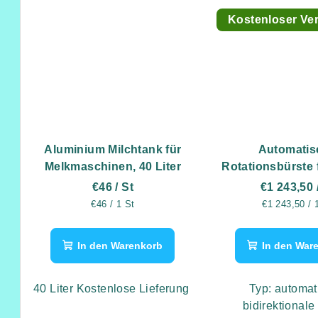
Kostenloser Ve
Aluminium Milchtank für
Automatis
Melkmaschinen, 40 Liter
Rotationsbürste 
(220V, 0,18
€46
/ St
€1 243,50
Verkaufspreis:
Verkaufsprei
€46 / 1 St
€1 243,50 / 
In den Warenkorb
In den War
40 Liter Kostenlose Lieferung
Typ: automat
bidirektionale