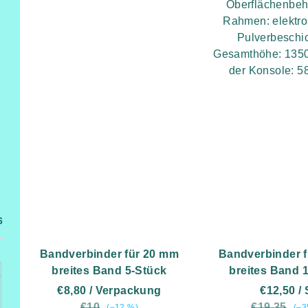
Oberflächenbe
Rahmen: elektro
Pulverbeschi
Gesamthöhe: 135
der Konsole: 5
6
Bandverbinder für 20 mm
Bandverbinder 
breites Band 5-Stück
breites Band 
€8,80
/ Verpackung
€12,50
/ 
€10
€19,35
(–12 %)
(–3