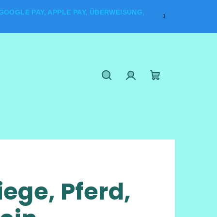
OOGLE PAY, APPLE PAY, ÜBERWEISUNG,
Suchen
Login
Warenkorb
iege, Pferd,