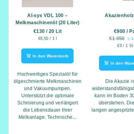
e
s
d
o
AI-sys VDL 100 –
Akazienholz
e
Melkmaschinenöl (20 Liter)
r
€130
/ 20 Lit
€900
/ P
r
t
Verkaufspreis:
€1 050
€6,50 / 1 l
(–1
P
Verkaufs
€3 / 1 St
i
r
In den Warenkorb
e
In den War
o
r
Hochwertiges Spezialöl für
d
u
ölgeschmierte Melkmaschinen
Die Akazie i
und Vakuumpumpen.
widerstandsfähigst
u
n
Unterstützt die optimale
kann im Boden 30
k
Schmierung und verlängert
überstehen. Di
g
die Lebensdauer Ihrer
langen angespitzte
t
Melkanlage. Technische...
e