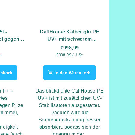
5L-
CalfHouse Kälberiglu PE
el gegen
UV+ mit schwerem
en und
Gitterzaun
t
€998,99
el
eis:
Verkaufspreis:
 l
€998,99 / 1 St
enkorb
In den Warenkorb
i F+ –
Das blickdichte CalfHouse PE
rtes
UV+ ist mit zusätzlichen UV-
egen Pilze,
Stabilisatoren ausgestattet.
chimmel,
Dadurch wird die
Sonneneinstrahlung besser
ndigkeit
absorbiert, sodass sich der
ktage (auch
Innenraum der...