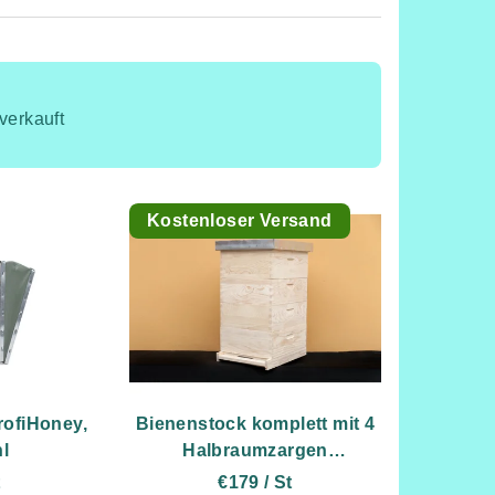
verkauft
Kostenloser Versand
rofiHoney,
Bienenstock komplett mit 4
l
Halbraumzargen
"Langstroth - 4 x 2/3"
t
€179
/ St