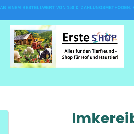
AB EINEM BESTELLWERT VON 150 €. ZAHLUNGSMETHODEN: G
Imkerei