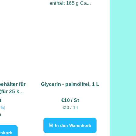
enthält 165 g Ca...
ehälter für
Glycerin - palmölfrei, 1 L
(für 25 kg
t
€10
/ St
Verkaufspreis:
€10 / 1 l
 %)
eis:
t
In den Warenkorb
enkorb