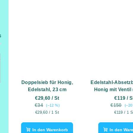
6
Doppelsieb für Honig,
Edelstahl-Absetzb
Edelstahl, 23 cm
Honig mit Ventil 
Honig)
€29,60
/ St
€119
/ S
€34
€150
(–12 %)
(–20
Verkaufspreis:
Verkaufspr
€29,60 / 1 St
€119 / 1 S
In den Warenkorb
In den War