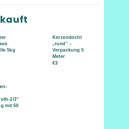
rkauft
her
Kerzendocht
 aus
„rund“ –
lle 5kg
Verpackung 5
Meter
€3
en-
oth-2/3"
g mit 50