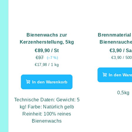
Bienenwachs zur
Brennmaterial 
Kerzenherstellung, 5kg
Bienenrauche
€89,90
/ St
€3,90
/ S
€97
Verkaufspre
€3,90 / 500
(–7 %)
Verkaufspreis:
€17,98 / 1 kg
In den War
In den Warenkorb
0,5kg
Technische Daten: Gewicht: 5
kg! Farbe: Natürlich gelb
Reinheit: 100% reines
Bienenwachs