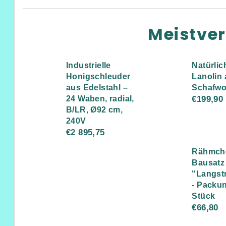
Meistve
Industrielle
Natürlic
Honigschleuder
Lanolin
aus Edelstahl –
Schafwo
24 Waben, radial,
€199,90
B/LR, Ø92 cm,
240V
€2 895,75
Rähmch
Bausatz
"Langstr
- Packun
Stück
€66,80