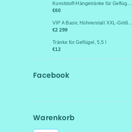
Kunststoff-Hängetränke für Geflügel, Anschluss an Rohrleitung / Niederdruck bis 0,5 bar
€60
VIP A Basic Hühnerstall XXL-Größe für 15-20 Hühner - Komplett montiert -Kostenlose Lieferung- Ohne Wärmedämm
€2 299
Tränke für Geflügel, 5,5 l
€12
Facebook
Warenkorb