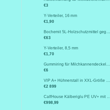
€3
Y-Verteiler, 16 mm
€1,90
Bochemit 5L-Holzschutzmittel gegen Pilze, Insekten und Schi
€63
Y-Verteiler, 8,5 mm
€1,70
Gummiring für Milchkannendeckel, für Milchkannen von 25-30 Lite
€6
VIP A+ Hühnerstall in XXL-Größe für 15-20 Hühner-Isoliert(mit Heizung!+Kühlung!, Isolierung und Led-Beleuchtung) - Komplett montiert - Kostenlose Lieferung
€2 899
CalfHouse Kälberiglu PE UV+ mit schwerem G
€998,99