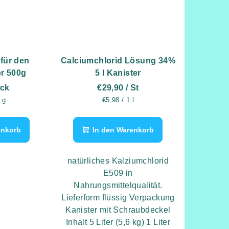
für den
Calciumchlorid Lösung 34%
r 500g
5 l Kanister
ack
€29,90
/ St
is:
Verkaufspreis:
 g
€5,98 / 1 l
enkorb
In den Warenkorb
natürliches Kalziumchlorid
E509 in
Nahrungsmittelqualität.
Lieferform flüssig Verpackung
Kanister mit Schraubdeckel
Inhalt 5 Liter (5,6 kg) 1 Liter