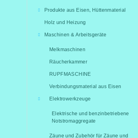
i
Produkte aus Eisen, Hüttenmaterial
t
Holz und Heizung
e
Maschinen & Arbeitsgeräte
n
l
Melkmaschinen
e
Räucherkammer
i
RUPFMASCHINE
s
Verbindungsmaterial aus Eisen
t
Elektrowerkzeuge
e
Elektrische und benzinbetriebene
Notstromaggregate
Zäune und Zubehör für Zäune und