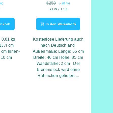
€250
%)
(–28 %)
reis:
Verkaufspreis:
t
€179 / 1 St
enkorb
In den Warenkorb
 0,81 kg
Kostenlose Lieferung auch
 13,4 cm
nach Deutschland
 cm Innen-
Außenmaße: Länge: 55 cm
 10 cm
Breite: 46 cm Höhe: 85 cm
Wandstärke: 2 cm Der
Bienenstock wird ohne
Rähmchen geliefert....