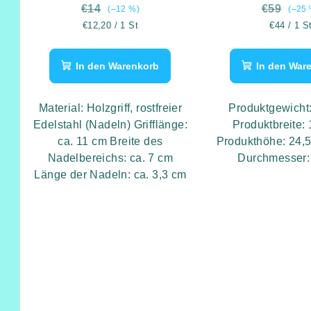
r
t
€14
€59
(–12 %)
(–25 
P
Verkaufspreis:
Verkaufsp
€12,20 / 1 St
€44 / 1 S
i
r
e
In den Warenkorb
In den War
o
r
d
u
Material: Holzgriff, rostfreier
Produktgewicht:
Edelstahl (Nadeln) Grifflänge:
Produktbreite:
u
n
ca. 11 cm Breite des
Produkthöhe: 24,5
k
Nadelbereichs: ca. 7 cm
Durchmesser:
g
Länge der Nadeln: ca. 3,3 cm
t
e