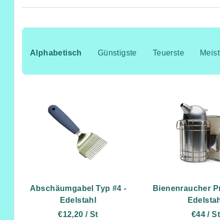
P
r
Alphabetisch
Günstigste
Teuerste
Meist
o
L
d
i
u
s
k
t
t
e
s
d
o
Abschäumgabel Typ #4 -
Bienenraucher P
e
Edelstahl
Edelstah
r
€12,20
/ St
€44
/ S