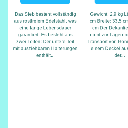
Das Sieb besteht vollständig
Gewicht: 2,9 kg L
aus rostfreiem Edelstahl, was
cm Breite: 33,5 c
eine lange Lebensdauer
cm Der Dekantie
garantiert. Es besteht aus
dient zur Lageru
mmel
zwei Teilen: Der untere Teil
Transport von Honig
mit ausziehbaren Halterungen
einem Deckel aus
enthält...
der...
rn
itterzaun