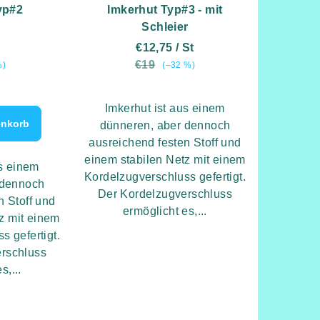
yp#2
Imkerhut Typ#3 - mit
Schleier
€12,75
/ St
€19
%)
(–32 %)
preis:
Imkerhut ist aus einem
enkorb
dünneren, aber dennoch
ausreichend festen Stoff und
einem stabilen Netz mit einem
us einem
Kordelzugverschluss gefertigt.
 dennoch
Der Kordelzugverschluss
n Stoff und
ermöglicht es,...
z mit einem
s gefertigt.
rschluss
s,...