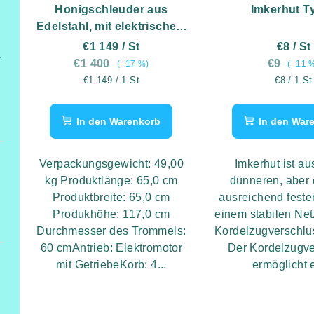
Honigschleuder aus
Imkerhut T
Edelstahl, mit elektrischem
Antrieb, 4-Rahmen,
€1 149
/ St
€8
/ St
ung,Heizung/Kühlung und Beleuchtung
Durchmesser 60 cm,
€1 400
€9
(–17 %)
(–11 
Edelstahlventil, mit Timer
Verkaufspreis:
Verkaufs
€1 149 / 1 St
€8 / 1 St
In den Warenkorb
In den War
Verpackungsgewicht: 49,00
Imkerhut ist a
kg Produktlänge: 65,0 cm
dünneren, aber
Produktbreite: 65,0 cm
ausreichend feste
Produkhöhe: 117,0 cm
einem stabilen Net
Durchmesser des Trommels:
Kordelzugverschlus
60 cmAntrieb: Elektromotor
Der Kordelzugve
mit GetriebeKorb: 4...
ermöglicht e