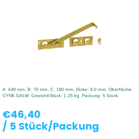
0,0
von
5
Sternen.
A: 440 mm, B: 70 mm, C: 180 mm, Dicke: 8.0 mm. Oberfläche:
CYNK GALW. Gewicht/Stück: 1.25 kg. Packung: 5 Stück.
€46,40
/ 5 Stück/Packung
Verkaufspreis: