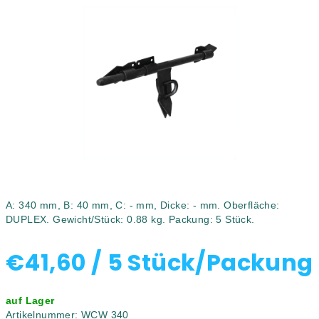
0,0
von
5
Sternen.
A: 340 mm, B: 40 mm, C: - mm, Dicke: - mm. Oberfläche:
DUPLEX. Gewicht/Stück: 0.88 kg. Packung: 5 Stück.
€41,60
/ 5 Stück/Packung
Verkaufspreis:
auf Lager
Artikelnummer:
WCW 340