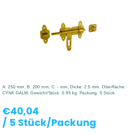
0,0
von
5
Sternen.
A: 250 mm, B: 200 mm, C: - mm, Dicke: 2.5 mm. Oberfläche:
CYNK GALW. Gewicht/Stück: 0.95 kg. Packung: 5 Stück.
€40,04
/ 5 Stück/Packung
Verkaufspreis: