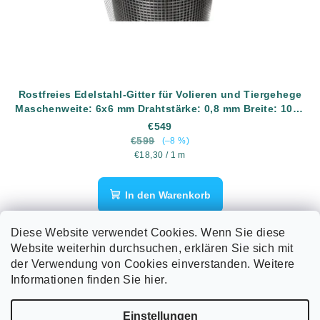
Rostfreies Edelstahl-Gitter für Volieren und Tiergehege
Maschenweite: 6x6 mm Drahtstärke: 0,8 mm Breite: 1000
mm Material: AISI304 (rostfreier Edelstahl) Länge: 30
€549
Meter
€599
(–8 %)
Verkaufspreis:
€18,30 / 1 m
In den Warenkorb
Rostfreies Edelstahl-Gitter für Volieren und Tiergehege
Diese Website verwendet Cookies. Wenn Sie diese
Maschenweite: 6.3x6.3 mm Drahtstärke: 0.8 mm Breite: 1000
Website weiterhin durchsuchen, erklären Sie sich mit
mm Material: AISI304 (rostfreier Edelstahl) Länge: 30 Meter
der Verwendung von Cookies einverstanden. Weitere
Informationen finden Sie hier.
F
Einstellungen