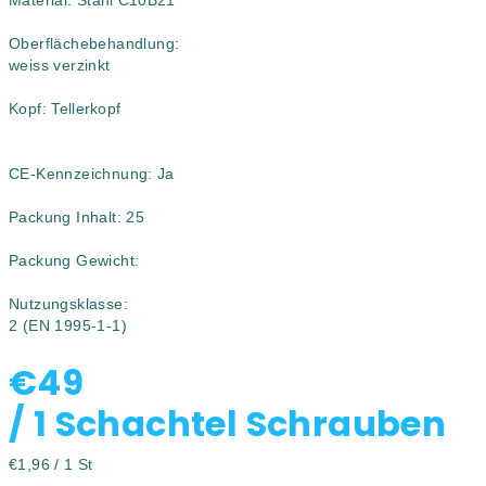
Material:
Stahl C10B21
Oberflächebehandlung:
weiss verzinkt
Kopf:
Tellerkopf
CE-Kennzeichnung:
Ja
Packung Inhalt: 25
Packung Gewicht:
Nutzungsklasse:
2 (EN 1995-1-1)
€49
/ 1 Schachtel Schrauben
Verkaufspreis:
€1,96 / 1 St