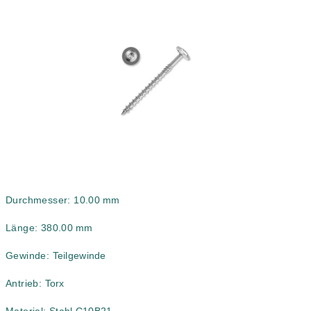
0,0
von
5
Sternen.
Durchmesser: 10
.00 mm
Länge: 380
.00 mm
Gewinde:
Teilgewinde
Antrieb:
Torx