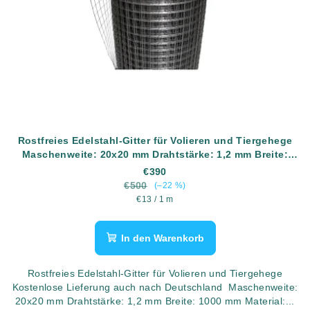
Rostfreies Edelstahl-Gitter für Volieren und Tiergehege
Maschenweite: 20x20 mm Drahtstärke: 1,2 mm Breite:
1000 mm Material: AISI304 (rostfreier Edelstahl) Länge:
€390
30 Meter
€500
(–22 %)
Verkaufspreis:
€13 / 1 m
In den Warenkorb
Rostfreies Edelstahl-Gitter für Volieren und Tiergehege
Kostenlose Lieferung auch nach Deutschland Maschenweite:
20x20 mm Drahtstärke: 1,2 mm Breite: 1000 mm Material:...