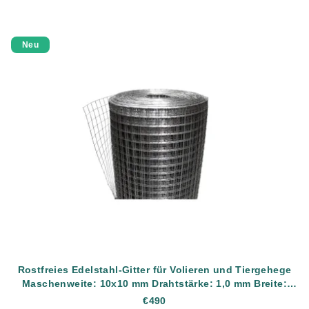
Neu
Rostfreies Edelstahl-Gitter für Volieren und Tiergehege
Maschenweite: 10x10 mm Drahtstärke: 1,0 mm Breite:
1000 mm Material: AISI304 (rostfreier Edelstahl) Länge:
€490