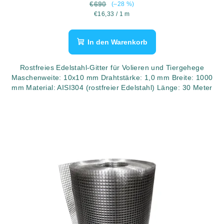
30 Meter
€690
(–28 %)
Verkaufspreis:
€16,33 / 1 m
In den Warenkorb
Rostfreies Edelstahl-Gitter für Volieren und Tiergehege
Maschenweite: 10x10 mm Drahtstärke: 1,0 mm Breite: 1000
mm Material: AISI304 (rostfreier Edelstahl) Länge: 30 Meter