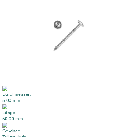
0,0
von
5
Sternen.
Durchmesser:
5.00 mm
Länge:
50.00 mm
Gewinde: