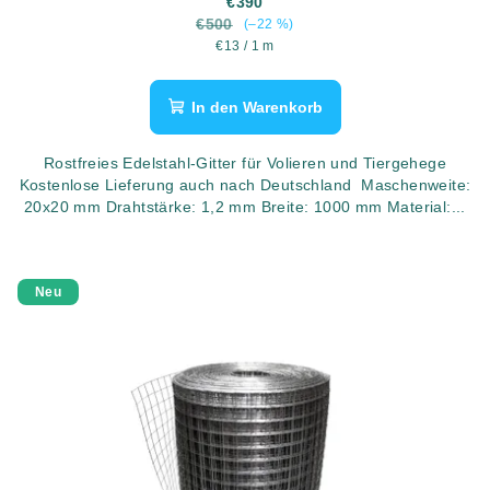
€390
30 Meter
€500
(–22 %)
Verkaufspreis:
€13 / 1 m
In den Warenkorb
Rostfreies Edelstahl-Gitter für Volieren und Tiergehege
Kostenlose Lieferung auch nach Deutschland Maschenweite:
20x20 mm Drahtstärke: 1,2 mm Breite: 1000 mm Material:...
Neu