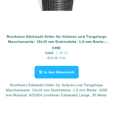
Rostfreies Edelstahl-Gitter für Volieren und Tiergehege
Maschenweite: 10x10 mm Drahtstärke: 1,0 mm Breite:
1000 mm Material: AISI304 (rostfreier Edelstahl) Länge:
€490
30 Meter
€690
(–28 %)
Verkaufspreis:
€16,33 / 1 m
In den Warenkorb
Rostfreies Edelstahl-Gitter für Volieren und Tiergehege
Maschenweite: 10x10 mm Drahtstärke: 1,0 mm Breite: 1000
mm Material: AISI304 (rostfreier Edelstahl) Länge: 30 Meter