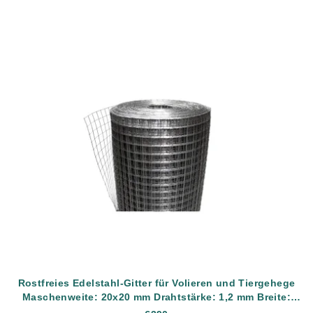
Rostfreies Edelstahl-Gitter für Volieren und Tiergehege
Maschenweite: 20x20 mm Drahtstärke: 1,2 mm Breite:
1000 mm Material: AISI304 (rostfreier Edelstahl) Länge: