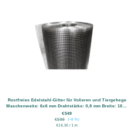
Rostfreies Edelstahl-Gitter für Volieren und Tiergehege
Maschenweite: 6x6 mm Drahtstärke: 0,8 mm Breite: 1000
mm Material: AISI304 (rostfreier Edelstahl) Länge: 30
€549
Meter
€599
(–8 %)
Verkaufspreis:
€18,30 / 1 m