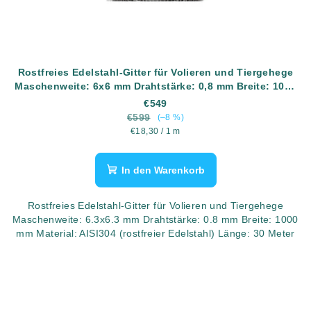
Rostfreies Edelstahl-Gitter für Volieren und Tiergehege
Maschenweite: 6x6 mm Drahtstärke: 0,8 mm Breite: 1000
mm Material: AISI304 (rostfreier Edelstahl) Länge: 30
€549
Meter
€599
(–8 %)
Verkaufspreis:
€18,30 / 1 m
In den Warenkorb
Rostfreies Edelstahl-Gitter für Volieren und Tiergehege
Maschenweite: 6.3x6.3 mm Drahtstärke: 0.8 mm Breite: 1000
mm Material: AISI304 (rostfreier Edelstahl) Länge: 30 Meter