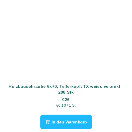
Holzbauschraube 6x70, Tellerkopf, TX weiss verzinkt -
200 Stk
€26
Verkaufspreis:
€0,13 / 1 St
In den Warenkorb