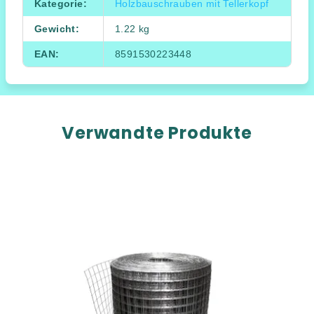
Kategorie
:
Holzbauschrauben mit Tellerkopf
Gewicht
:
1.22 kg
EAN
:
8591530223448
Verwandte Produkte