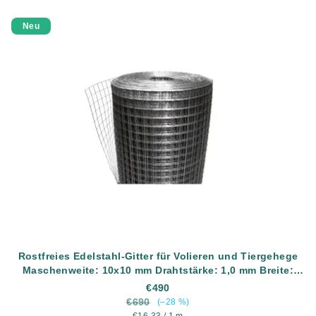
Neu
Rostfreies Edelstahl-Gitter für Volieren und Tiergehege
Maschenweite: 10x10 mm Drahtstärke: 1,0 mm Breite:
1000 mm Material: AISI304 (rostfreier Edelstahl) Länge:
€490
30 Meter
€690
(–28 %)
Verkaufspreis: