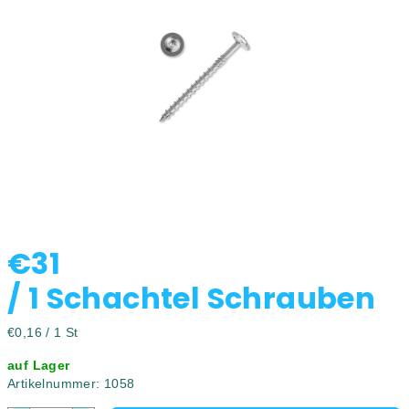
5
Sternen.
€31
/ 1 Schachtel Schrauben
Verkaufspreis:
€0,16 / 1 St
auf Lager
Artikelnummer:
1058