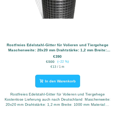
Rostfreies Edelstahl-Gitter für Volieren und Tiergehege
Maschenweite: 20x20 mm Drahtstärke: 1,2 mm Breite:
1000 mm Material: AISI304 (rostfreier Edelstahl) Länge:
€390
30 Meter
€500
(–22 %)
Verkaufspreis:
€13 / 1 m
In den Warenkorb
Rostfreies Edelstahl-Gitter für Volieren und Tiergehege
Kostenlose Lieferung auch nach Deutschland Maschenweite:
20x20 mm Drahtstärke: 1,2 mm Breite: 1000 mm Material:...