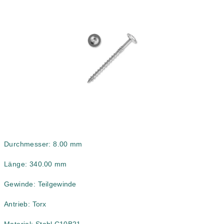
0,0
von
5
Sternen.
Durchmesser: 8
.00 mm
Länge: 34
0.00 mm
Gewinde:
Teilgewinde
Antrieb:
Torx