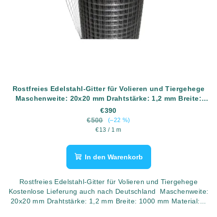
Rostfreies Edelstahl-Gitter für Volieren und Tiergehege
Maschenweite: 20x20 mm Drahtstärke: 1,2 mm Breite:
1000 mm Material: AISI304 (rostfreier Edelstahl) Länge:
€390
30 Meter
€500
(–22 %)
Verkaufspreis:
€13 / 1 m
In den Warenkorb
Rostfreies Edelstahl-Gitter für Volieren und Tiergehege
Kostenlose Lieferung auch nach Deutschland Maschenweite:
20x20 mm Drahtstärke: 1,2 mm Breite: 1000 mm Material:...