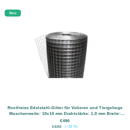
Neu
Rostfreies Edelstahl-Gitter für Volieren und Tiergehege
Maschenweite: 10x10 mm Drahtstärke: 1,0 mm Breite:
1000 mm Material: AISI304 (rostfreier Edelstahl) Länge:
€490
30 Meter
€690
(–28 %)