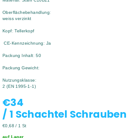
Material:
Stahl C10B21
Oberflächebehandlung:
weiss verzinkt
Kopf:
Tellerkopf
CE-Kennzeichnung:
Ja
Packung Inhalt: 50
Packung Gewicht:
Nutzungsklasse:
2 (EN 1995-1-1)
€34
/ 1 Schachtel Schrauben
Verkaufspreis:
€0,68 / 1 St
auf Lager