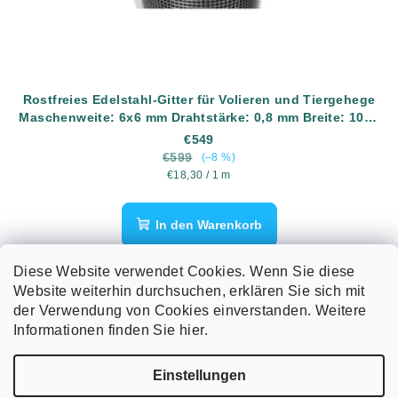
Rostfreies Edelstahl-Gitter für Volieren und Tiergehege
Maschenweite: 6x6 mm Drahtstärke: 0,8 mm Breite: 1000
mm Material: AISI304 (rostfreier Edelstahl) Länge: 30
€549
Meter
€599
(–8 %)
Verkaufspreis:
€18,30 / 1 m
In den Warenkorb
Rostfreies Edelstahl-Gitter für Volieren und Tiergehege
Diese Website verwendet Cookies. Wenn Sie diese
Maschenweite: 6.3x6.3 mm Drahtstärke: 0.8 mm Breite: 1000
Website weiterhin durchsuchen, erklären Sie sich mit
mm Material: AISI304 (rostfreier Edelstahl) Länge: 30 Meter
der Verwendung von Cookies einverstanden. Weitere
Informationen finden Sie hier.
F
Einstellungen
u