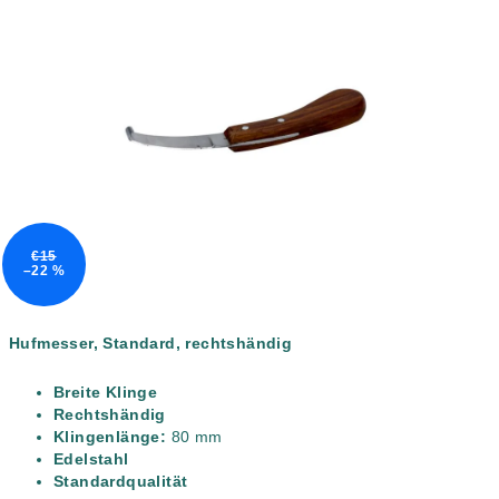
5,0
von
5
Sternen.
€15
–22 %
Hufmesser, Standard, rechtshändig
Breite Klinge
Rechtshändig
Klingenlänge:
80 mm
Edelstahl
Standardqualität