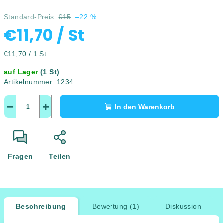
Standard-Preis:
€15
–22 %
€11,70
/ St
Verkaufspreis:
€11,70 / 1 St
auf Lager
(1 St)
Artikelnummer:
1234
−
+
In den Warenkorb
Fragen
Teilen
Beschreibung
Bewertung (1)
Diskussion