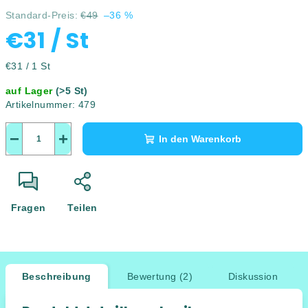
Standard-Preis:
€49
–36 %
€31
/ St
Verkaufspreis:
€31 / 1 St
auf Lager
(>5 St)
Artikelnummer:
479
−
+
In den Warenkorb
Fragen
Teilen
Beschreibung
Bewertung (2)
Diskussion