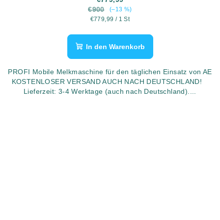
€900
(–13 %)
Verkaufspreis:
€779,99 / 1 St
In den Warenkorb
PROFI Mobile Melkmaschine für den täglichen Einsatz von AE
KOSTENLOSER VERSAND AUCH NACH DEUTSCHLAND!
Lieferzeit: 3-4 Werktage (auch nach Deutschland)....