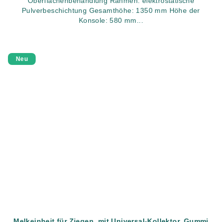
Oberflächenbehandlung Rahmen: elektrostatische
Pulverbeschichtung Gesamthöhe: 1350 mm Höhe der
Konsole: 580 mm...
Neu
Melkeinheit für Ziegen, mit Universal-Kollektor, Gummi