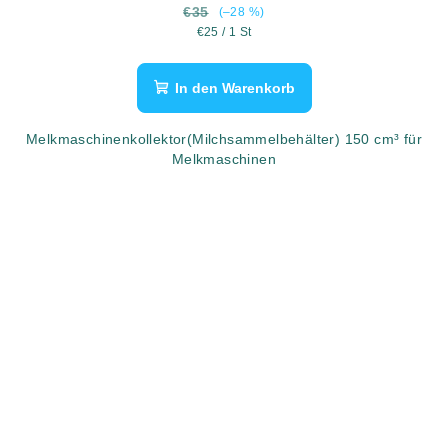
€35
(–28 %)
Verkaufspreis:
€25 / 1 St
In den Warenkorb
Melkmaschinenkollektor(Milchsammelbehälter) 150 cm³ für
Melkmaschinen