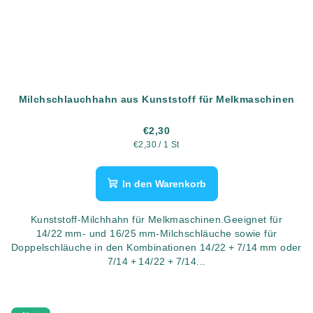
Milchschlauchhahn aus Kunststoff für Melkmaschinen
€2,30
Verkaufspreis:
€2,30 / 1 St
In den Warenkorb
Kunststoff-Milchhahn für Melkmaschinen.Geeignet für
14/22 mm- und 16/25 mm-Milchschläuche sowie für
Doppelschläuche in den Kombinationen 14/22 + 7/14 mm oder
7/14 + 14/22 + 7/14...