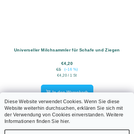
Universeller Milchsammler für Schafe und Ziegen
€4,20
€5
(–16 %)
Verkaufspreis:
€4,20 / 1 St
In den Warenkorb
Diese Website verwendet Cookies. Wenn Sie diese
Der universelle Verteiler ist ein Einwegventil, das den
Website weiterhin durchsuchen, erklären Sie sich mit
Milchfluss nur in Richtung Sammelbehälter ermöglicht.
der Verwendung von Cookies einverstanden. Weitere
Informationen finden Sie hier.
F