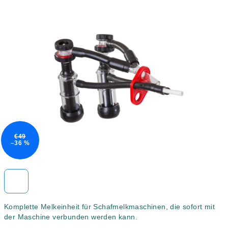
Produktbewertung
ist
5,0
von
5
Sternen.
€49
–36 %
Komplette Melkeinheit für Schafmelkmaschinen, die sofort mit
der Maschine verbunden werden kann.