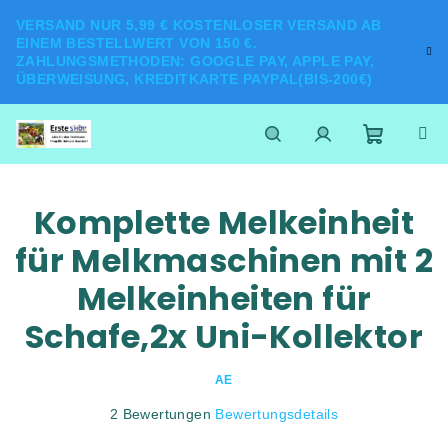
Zum
VERSAND NUR 5,99 € KOSTENLOSER VERSAND AB
Inhalt
EINEM BESTELLWERT VON 150 €.
springen
ZAHLUNGSMETHODEN: GOOGLE PAY, APPLE PAY,
ÜBERWEISUNG, KREDITKARTE PAYPAL(BIS-200€)
Warenk
Suchen
Login
Komplette Melkeinheit
für Melkmaschinen mit 2
Melkeinheiten für
Schafe,2x Uni-Kollektor
AE
Die
2 Bewertungen
Bewertungsdetails
durchschnittliche