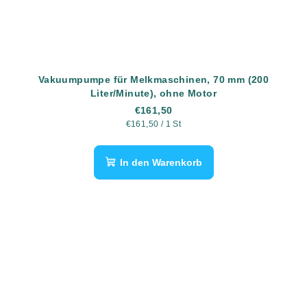
Vakuumpumpe für Melkmaschinen, 70 mm (200
Liter/Minute), ohne Motor
€161,50
Verkaufspreis:
€161,50 / 1 St
In den Warenkorb