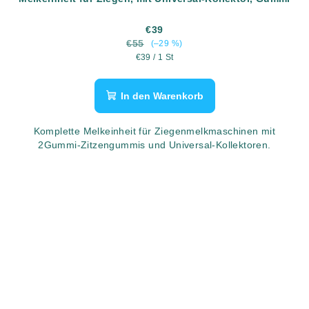
€39
€55
(–29 %)
Verkaufspreis:
€39 / 1 St
In den Warenkorb
Komplette Melkeinheit für Ziegenmelkmaschinen mit
2Gummi-Zitzengummis und Universal-Kollektoren.