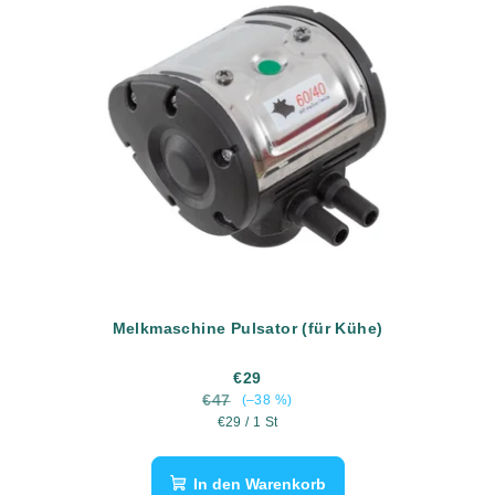
Melkmaschine Pulsator (für Kühe)
€29
€47
(–38 %)
Verkaufspreis:
€29 / 1 St
In den Warenkorb