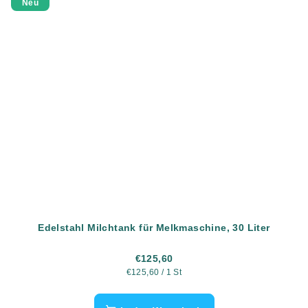
Neu
Edelstahl Milchtank für Melkmaschine, 30 Liter
€125,60
Verkaufspreis:
€125,60 / 1 St