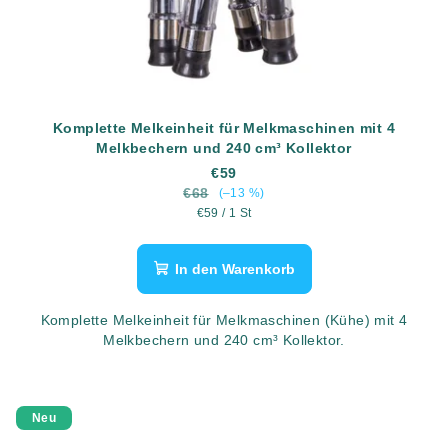
Komplette Melkeinheit für Melkmaschinen mit 4
Melkbechern und 240 cm³ Kollektor
€59
€68
(–13 %)
Verkaufspreis:
€59 / 1 St
In den Warenkorb
Komplette Melkeinheit für Melkmaschinen (Kühe) mit 4
Melkbechern und 240 cm³ Kollektor.
Neu