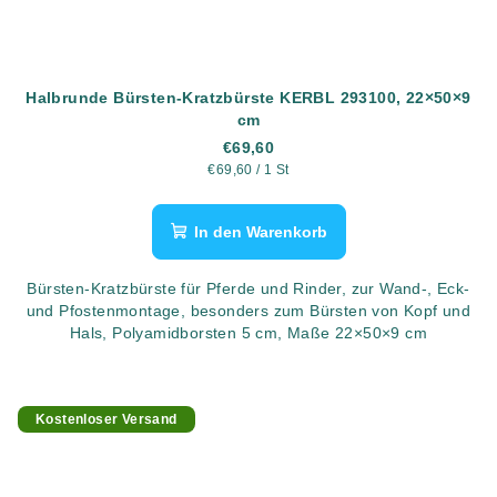
Halbrunde Bürsten-Kratzbürste KERBL 293100, 22×50×9
cm
€69,60
Verkaufspreis:
€69,60 / 1 St
In den Warenkorb
Bürsten-Kratzbürste für Pferde und Rinder, zur Wand-, Eck-
und Pfostenmontage, besonders zum Bürsten von Kopf und
Hals, Polyamidborsten 5 cm, Maße 22×50×9 cm
Kostenloser Versand