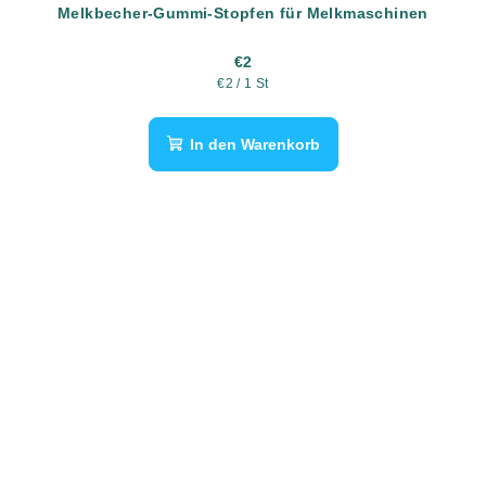
Melkbecher-Gummi-Stopfen für Melkmaschinen
€2
Verkaufspreis:
€2 / 1 St
In den Warenkorb