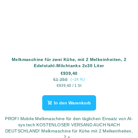
Melkmaschine für zwei Kühe, mit 2 Melkeinheiten, 2
Edelstahl-Milchtanks 2x30 Liter
€939,40
€1 250
(–24 %)
Verkaufspreis:
€939,40 / 1 St
In den Warenkorb
PROFI Mobile Melkmaschine für den täglichen Einsatz von AI-
sys.tech KOSTENLOSER VERSAND AUCH NACH
DEUTSCHLAND! Melkmaschine für Kühe mit 2 Melkeinheiten,
2 x...