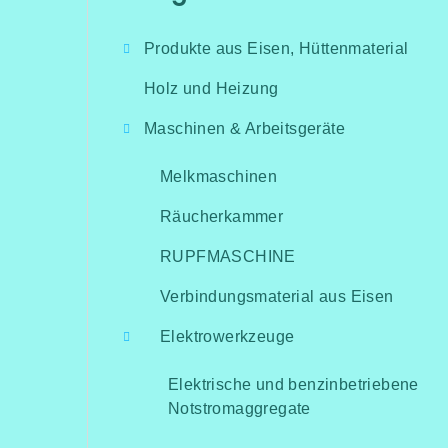
überspringen
i
Produkte aus Eisen, Hüttenmaterial
t
Holz und Heizung
e
Maschinen & Arbeitsgeräte
n
l
Melkmaschinen
e
Räucherkammer
i
RUPFMASCHINE
s
Verbindungsmaterial aus Eisen
t
Elektrowerkzeuge
e
Elektrische und benzinbetriebene
Notstromaggregate