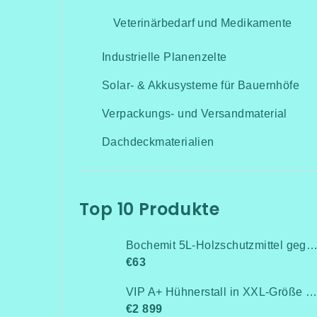
Veterinärbedarf und Medikamente
Industrielle Planenzelte
Solar- & Akkusysteme für Bauernhöfe
Verpackungs- und Versandmaterial
Dachdeckmaterialien
Top 10 Produkte
Bochemit 5L-Holzschutzmittel gegen Pilze, Insekten und Schi
€63
VIP A+ Hühnerstall in XXL-Größe für 15-20 Hühner-Isoliert(mit Heizung!+Kühlung!, Isolierung und Led-Beleuchtung) - Komplett montiert - Kostenlose Lieferung
€2 899