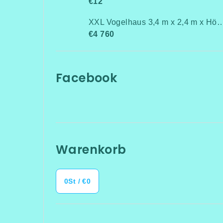
€12
XXL Vogelhaus 3,4 m x 2,4 m x 
€4 760
Facebook
Warenkorb
0
St /
€0