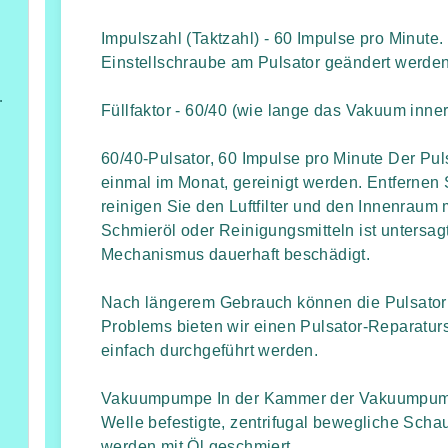
Impulszahl (Taktzahl) - 60 Impulse pro Minute
Einstellschraube am Pulsator geändert werden
ung,Heizung/Kühlung und Beleuchtung
Füllfaktor - 60/40 (wie lange das Vakuum inner
60/40-Pulsator, 60 Impulse pro Minute Der Pul
füßen
einmal im Monat, gereinigt werden. Entfernen
reinigen Sie den Luftfilter und den Innenraum
Schmieröl oder Reinigungsmitteln ist untersag
Mechanismus dauerhaft beschädigt.
Nach längerem Gebrauch können die Pulsato
Problems bieten wir einen Pulsator-Reparatur
einfach durchgeführt werden.
Vakuumpumpe In der Kammer der Vakuumpumpe
Welle befestigte, zentrifugal bewegliche Sch
werden mit Öl geschmiert.