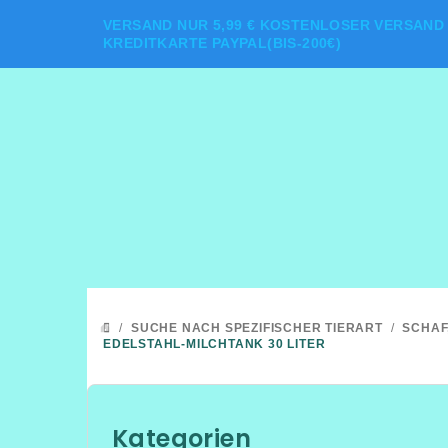
Zum
VERSAND NUR 5,99 € KOSTENLOSER VERSAND 
Inhalt
KREDITKARTE PAYPAL(BIS-200€)
springen
/
SUCHE NACH SPEZIFISCHER TIERART
/
SCHAF
STARTSEITE
EDELSTAHL-MILCHTANK 30 LITER
S
e
Kategorien
Kategorien