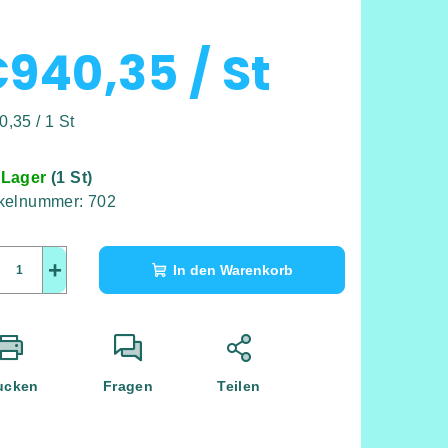
€940,35
/ St
kaufspreis:
0,35 / 1 St
 Lager
(1 St)
ikelnummer:
702
+
In den Warenkorb
ucken
Fragen
Teilen