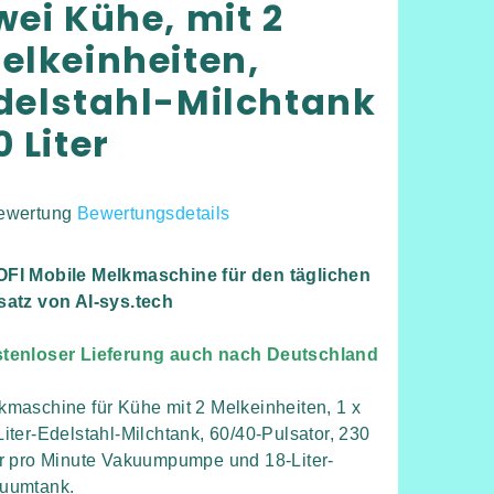
wei Kühe, mit 2
elkeinheiten,
delstahl-Milchtank
0 Liter
ewertung
Bewertungsdetails
hschnittliche
duktbewertung
FI Mobile Melkmaschine für den täglichen
satz von AI-sys.tech
tenloser Lieferung auch nach Deutschland
rnen.
kmaschine für Kühe mit 2 Melkeinheiten, 1 x
Liter-Edelstahl-Milchtank, 60/40-Pulsator, 230
er pro Minute Vakuumpumpe und 18-Liter-
uumtank.