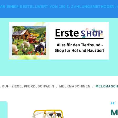
AB EINEM BESTELLWERT VON 150 €. ZAHLUNGSMETHODEN: G
, KUH, ZIEGE, PFERD, SCHWEIN
/
MELKMASCHINEN
/
MELKMASCHI
AE
M