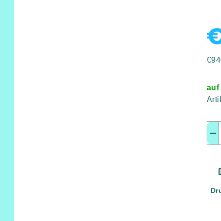
Ver
€94
auf
Art
−
Dr