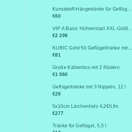
Kunststoff-Hängetränke für Geflügel, Anschluss an Rohrleitung / Niederdruck bis 0,5 bar
€60
VIP A Basic Hühnerstall XXL-Größe für 15-20 Hühner - Komplett montiert -Kostenlose Lieferung- Ohne Wärmedämm
€2 299
KUBIC Gold 50 Geflügeltränke mit Stand
€81
Große Kälberbox mit 2 Rädern
€1 060
Geflügeltränke mit 3 Nippeln, 12 l
€26
5x10cm Lärchenholz 4,2€/Lfm
€277
Tränke für Geflügel, 5,5 l