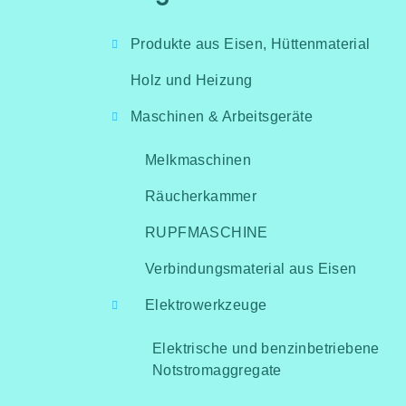
überspringen
i
Produkte aus Eisen, Hüttenmaterial
t
Holz und Heizung
e
Maschinen & Arbeitsgeräte
n
l
Melkmaschinen
e
Räucherkammer
i
RUPFMASCHINE
s
Verbindungsmaterial aus Eisen
t
Elektrowerkzeuge
e
Elektrische und benzinbetriebene
Notstromaggregate