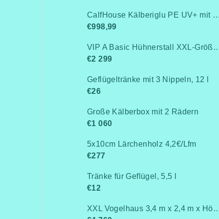
CalfHouse Kälberiglu PE UV+ mit schwerem G
€998,99
VIP A Basic Hühnerstall XXL-Größe für 15-20 Hühner - Komplett montiert -Kostenlose Lieferung- Ohne Wärmedämm
€2 299
Geflügeltränke mit 3 Nippeln, 12 l
€26
Große Kälberbox mit 2 Rädern
€1 060
5x10cm Lärchenholz 4,2€/Lfm
€277
Tränke für Geflügel, 5,5 l
€12
XXL Vogelhaus 3,4 m x 2,4 m x 