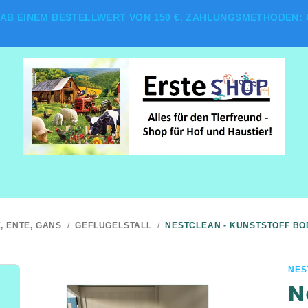
AB EINEM BESTELLWERT VON 150 €. ZAHLUNGSMETHODEN: G
, ENTE, GANS
/
GEFLÜGELSTALL
/
NESTCLEAN - KUNSTSTOFF B
NES
N