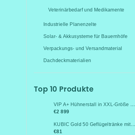
Veterinärbedarf und Medikamente
Industrielle Planenzelte
Solar- & Akkusysteme für Bauernhöfe
Verpackungs- und Versandmaterial
Dachdeckmaterialien
Top 10 Produkte
VIP A+ Hühnerstall in XXL-Größe für 15-20 Hühner-Isoliert(mit Heizung!+Kühlung!, Isolierung und Led-Beleuchtung) - Komplett montiert - Kostenlose Lieferung
€2 899
KUBIC Gold 50 Geflügeltränke mit Stand
€81