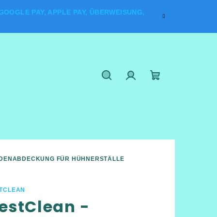
OOGLE PAY, APPLE PAY, ÜBERWEISUNG,
Suchen
Login
Warenkorb
ODENABDECKUNG FÜR HÜHNERSTÄLLE
TCLEAN
estClean -