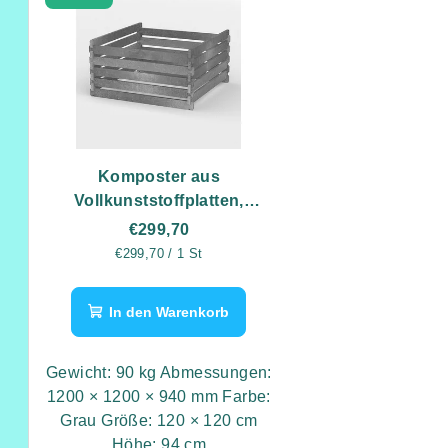
Komposter aus
Vollkunststoffplatten,
120x120x94 cm, Grau,
€299,70
äußerst robust
Verkaufspreis:
€299,70 / 1 St
In den Warenkorb
Gewicht: 90 kg Abmessungen:
1200 × 1200 × 940 mm Farbe:
Grau Größe: 120 × 120 cm
Höhe: 94 cm