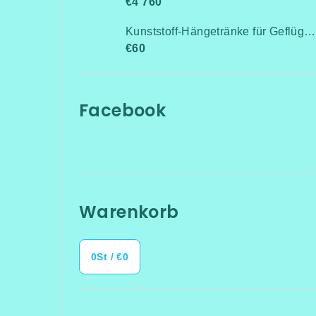
€4 760
Kunststoff-Hängetränke für Geflügel, Anschluss an Rohrleitung / Niederdruck bis 0,5 bar
€60
Facebook
Warenkorb
0
St /
€0