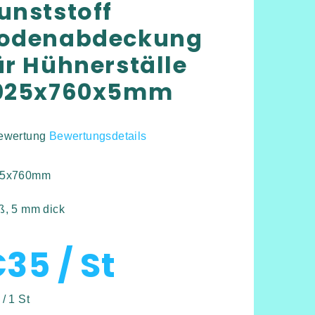
unststoff
odenabdeckung
ür Hühnerställe
025x760x5mm
ewertung
Bewertungsdetails
hschnittliche
duktbewertung
25x760mm
ß, 5 mm dick
€35
/ St
rnen.
kaufspreis:
/ 1 St