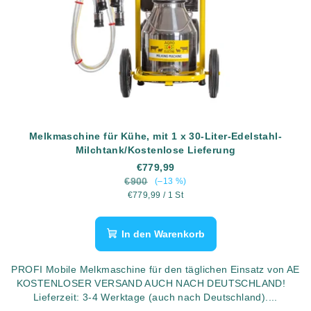
Melkmaschine für Kühe, mit 1 x 30-Liter-Edelstahl-
Milchtank/Kostenlose Lieferung
€779,99
€900
(–13 %)
Verkaufspreis:
€779,99 / 1 St
In den Warenkorb
PROFI Mobile Melkmaschine für den täglichen Einsatz von AE
KOSTENLOSER VERSAND AUCH NACH DEUTSCHLAND!
Lieferzeit: 3-4 Werktage (auch nach Deutschland)....