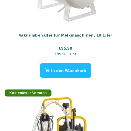
Vakuumbehälter für Melkmaschinen, 18 Liter
€95,90
Verkaufspreis:
€95,90 / 1 St
In den Warenkorb
Kostenloser Versand