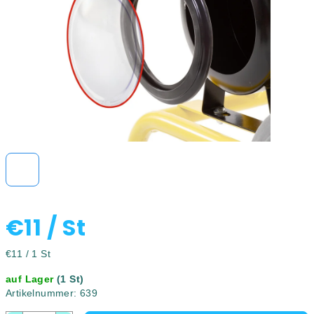
€11
/ St
Verkaufspreis:
€11 / 1 St
auf Lager
(1 St)
Artikelnummer:
639