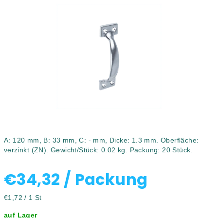
0,0
von
5
Sternen.
A: 120 mm, B: 33 mm, C: - mm, Dicke: 1.3 mm. Oberfläche:
verzinkt (ZN). Gewicht/Stück: 0.02 kg. Packung: 20 Stück.
€34,32
/ Packung
Verkaufspreis:
€1,72 / 1 St
auf Lager