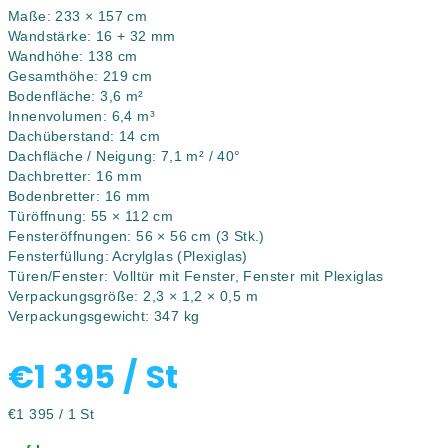
Maße: 233 × 157 cm
Wandstärke: 16 + 32 mm
Wandhöhe: 138 cm
Gesamthöhe: 219 cm
Bodenfläche: 3,6 m²
Innenvolumen: 6,4 m³
Dachüberstand: 14 cm
Dachfläche / Neigung: 7,1 m² / 40°
Dachbretter: 16 mm
Bodenbretter: 16 mm
Türöffnung: 55 × 112 cm
Fensteröffnungen: 56 × 56 cm (3 Stk.)
Fensterfüllung: Acrylglas (Plexiglas)
Türen/Fenster: Volltür mit Fenster, Fenster mit Plexiglas
Verpackungsgröße: 2,3 × 1,2 × 0,5 m
Verpackungsgewicht: 347 kg
€1 395
/ St
Verkaufspreis:
€1 395 / 1 St