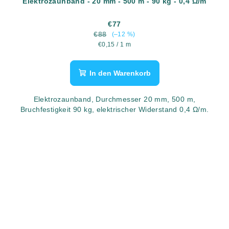
Elektrozaunband - 20 mm - 500 m - 90 kg - 0,4 Ω/m
€77
€88
(–12 %)
Verkaufspreis:
€0,15 / 1 m
In den Warenkorb
Elektrozaunband, Durchmesser 20 mm, 500 m,
Bruchfestigkeit 90 kg, elektrischer Widerstand 0,4 Ω/m.