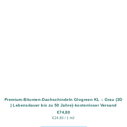
Premium-Bitumen-Dachschindeln Glogreen KL – Grau (3D
| Lebensdauer bis zu 50 Jahre)-kostenloser Versand
€74,80
Verkaufspreis:
€24,93 / 1 m2