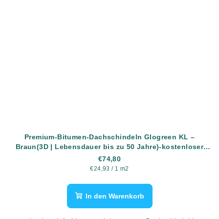
Premium-Bitumen-Dachschindeln Glogreen KL –
Braun(3D | Lebensdauer bis zu 50 Jahre)-kostenloser
Versand
€74,80
Verkaufspreis:
€24,93 / 1 m2
In den Warenkorb