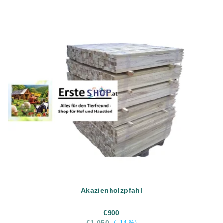
Akazienholzpfahl
€900
€1 050
(–14 %)