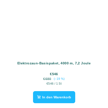
Elektrozaun-Basispaket, 4000 m, 7,2 Joule
€546
€680
(–19 %)
Verkaufspreis:
€546 / 1 St
In den Warenkorb