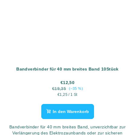
Bandverbinder für 40 mm breites Band 10Stück
€12,50
€19,35
(–35 %)
Verkaufspreis:
€1,25 / 1 St
In den Warenkorb
Bandverbinder für 40 mm breites Band, unverzichtbar zur
Verlängerung des Elektrozaunbands oder zur sicheren