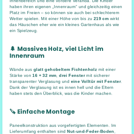
Innenbereich und eine vordere Veranda. Die Kinder
haben ihren eigenen „Innenraum“ und gleichzeitig einen
Platz im Freien – so können sie auch bei schlechterem
Wetter spielen. Mit einer Höhe von bis zu
219 cm
wirkt
das Häuschen eher wie ein kleines Gartenhaus als wie
ein Spielzeug.
🌲
Massives Holz, viel Licht im
Innenraum
Wände aus
glatt gehobeltem Fichtenholz
mit einer
Stärke von
16 + 32 mm
,
drei Fenster
mit sicherer
transparenter Verglasung und
eine Volltür mit Fenster
.
Dank der Verglasung ist es innen hell und die Eltern
haben stets den Überblick, was die Kinder machen.
🪚
Einfache Montage
Paneelkonstruktion aus vorgefertigten Elementen. Im
Lieferumfang enthalten sind
Nut-und-Feder-Boden
,