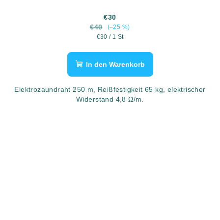
€30
€40
(–25 %)
Verkaufspreis:
€30 / 1 St
In den Warenkorb
Elektrozaundraht 250 m, Reißfestigkeit 65 kg, elektrischer
Widerstand 4,8 Ω/m.