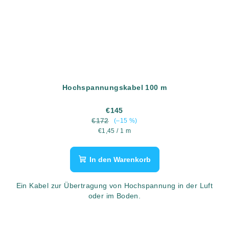
Hochspannungskabel 100 m
€145
€172
(–15 %)
Verkaufspreis:
€1,45 / 1 m
In den Warenkorb
Ein Kabel zur Übertragung von Hochspannung in der Luft
oder im Boden.