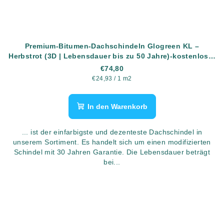
Premium-Bitumen-Dachschindeln Glogreen KL –
Herbstrot (3D | Lebensdauer bis zu 50 Jahre)-kostenloser
Versand
€74,80
Verkaufspreis:
€24,93 / 1 m2
In den Warenkorb
... ist der einfarbigste und dezenteste Dachschindel in
unserem Sortiment. Es handelt sich um einen modifizierten
Schindel mit 30 Jahren Garantie. Die Lebensdauer beträgt
bei...