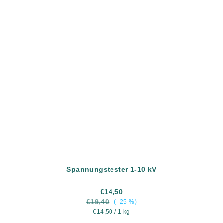
Spannungstester 1-10 kV
€14,50
€19,40
(–25 %)
Verkaufspreis:
€14,50 / 1 kg