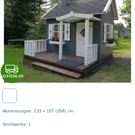
4,5
von
5
Sternen.
K
KOSTENLOS
O
S
T
Abmessungen: 233 × 157 (258) cm
E
Stockwerke: 1
N