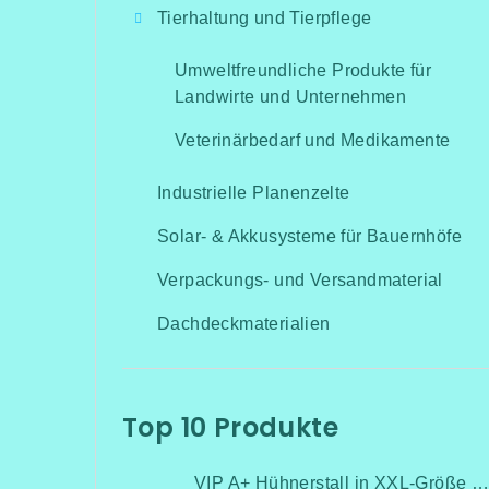
Tierhaltung und Tierpflege
Umweltfreundliche Produkte für
Landwirte und Unternehmen
Veterinärbedarf und Medikamente
Industrielle Planenzelte
Solar- & Akkusysteme für Bauernhöfe
Verpackungs- und Versandmaterial
Dachdeckmaterialien
Top 10 Produkte
VIP A+ Hühnerstall in XXL-Größe für 15-20 Hühner-Isoliert(mit Heizung!+Kühlung!, Isolierung und Led-Beleuchtung) - Komplett montiert - Kostenlose Lieferung