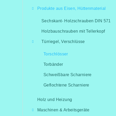
i
Produkte aus Eisen, Hüttenmaterial
t
e
Sechskant- Holzschrauben DIN 571
n
Holzbauschrauben mit Tellerkopf
l
Türriegel, Verschlüsse
e
Torschlösser
i
Torbänder
s
Schweißbare Scharniere
t
Geflochtene Scharniere
e
Holz und Heizung
Maschinen & Arbeitsgeräte