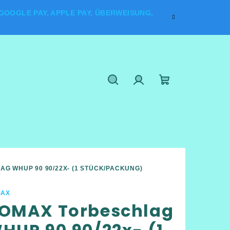
OOGLE PAY, APPLE PAY, ÜBERWEISUNG,
Suchen
Login
Warenkorb
G WHUP 90 90/22X- (1 STÜCK/PACKUNG)
MAX
OMAX Torbeschlag