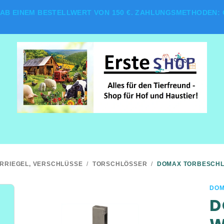
AB EINEM BESTELLWERT VON 150 €. ZAHLUNGSMETHODEN: G
RRIEGEL, VERSCHLÜSSE
/
TORSCHLÖSSER
/
DOMAX TORBESCHLA
DO
D