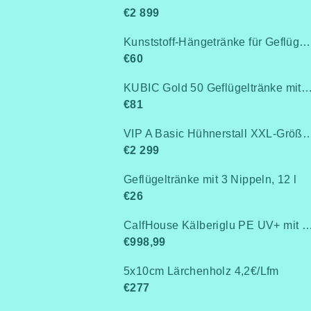
€2 899
Kunststoff-Hängetränke für Geflügel, Anschluss an Rohrleitung / Niederdruck bis 0,5 bar
€60
KUBIC Gold 50 Geflügeltränke mit Stand
€81
VIP A Basic Hühnerstall XXL-Größe für 15-20 Hühner - Komplett montiert -Kostenlose Lieferung- Ohne Wärmedämm
€2 299
Geflügeltränke mit 3 Nippeln, 12 l
€26
CalfHouse Kälberiglu PE UV+ mit schwerem G
€998,99
5x10cm Lärchenholz 4,2€/Lfm
€277