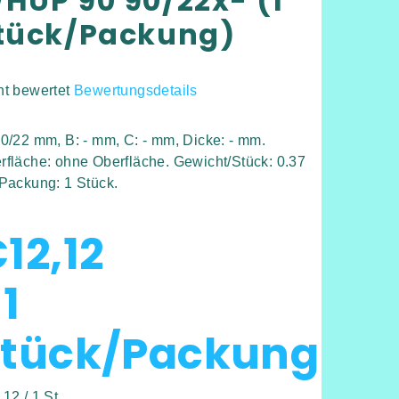
HUP 90 90/22x- (1
tück/Packung)
ht bewertet
Bewertungsdetails
hschnittliche
duktbewertung
90/22 mm, B: - mm, C: - mm, Dicke: - mm.
rfläche: ohne Oberfläche. Gewicht/Stück: 0.37
 Packung: 1 Stück.
12,12
rnen.
 1
Stück/Packung
kaufspreis:
12 / 1 St