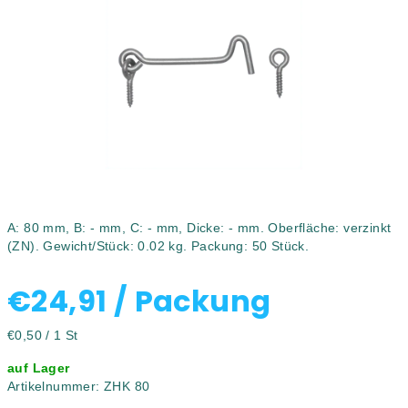
5
Sternen.
A: 80 mm, B: - mm, C: - mm, Dicke: - mm. Oberfläche: verzinkt
(ZN). Gewicht/Stück: 0.02 kg. Packung: 50 Stück.
€24,91
/ Packung
Verkaufspreis:
€0,50 / 1 St
auf Lager
Artikelnummer:
ZHK 80