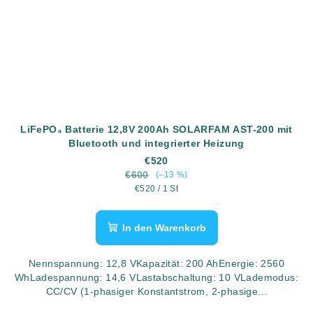
LiFePO₄ Batterie 12,8V 200Ah SOLARFAM AST-200 mit
Bluetooth und integrierter Heizung
€520
€600
(–13 %)
Verkaufspreis:
€520 / 1 St
In den Warenkorb
Nennspannung: 12,8 VKapazität: 200 AhEnergie: 2560
WhLadespannung: 14,6 VLastabschaltung: 10 VLademodus:
CC/CV (1-phasiger Konstantstrom, 2-phasige...