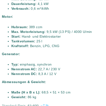
Dauerleistung:
4,1 kW
Verbrauch:
0,6 m³/kWh
Motor:
Hubraum:
389 ccm
Max. Motorleistung:
9,5 kW (13 PS) / 4000 U/min
Start:
Hand- und Elektrostarter
Tankvolumen:
25 l
Kraftstoff:
Benzin, LPG, CNG
Generator:
Typ:
einphasig, synchron
Nennstrom AC:
22,7 A / 230 V
Nennstrom DC:
8,3 A / 12 V
Abmessungen & Gewicht:
Maße (H x B x L):
68,5 × 51 × 53 cm
Gewicht:
86 kg
Standard-Preis:
€1 600
–7 %