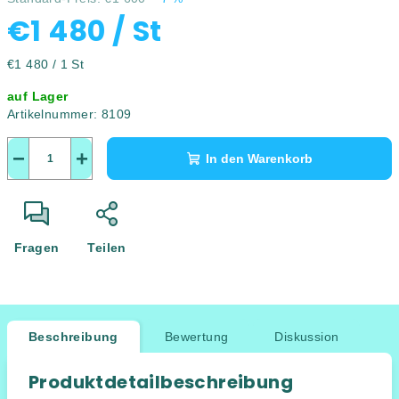
€1 480
/ St
Verkaufspreis:
€1 480 / 1 St
auf Lager
Artikelnummer:
8109
−
+
In den Warenkorb
Fragen
Teilen
Beschreibung
Bewertung
Diskussion
Produktdetailbeschreibung