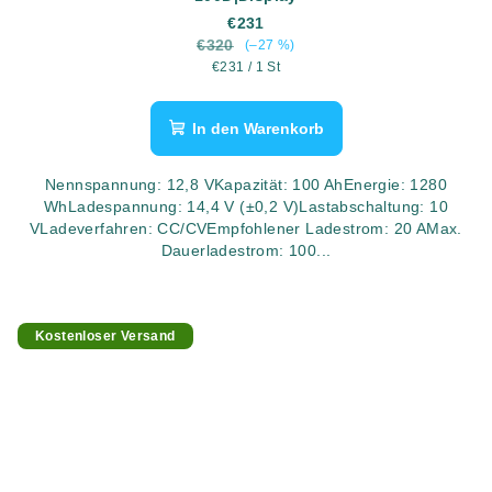
€231
€320
(–27 %)
Verkaufspreis:
€231 / 1 St
In den Warenkorb
Nennspannung: 12,8 VKapazität: 100 AhEnergie: 1280
WhLadespannung: 14,4 V (±0,2 V)Lastabschaltung: 10
VLadeverfahren: CC/CVEmpfohlener Ladestrom: 20 AMax.
Dauerladestrom: 100...
Kostenloser Versand