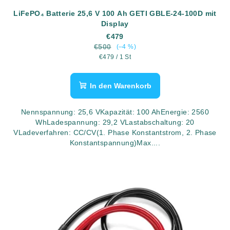
LiFePO₄ Batterie 25,6 V 100 Ah GETI GBLE-24-100D mit
Display
€479
€500
(–4 %)
Verkaufspreis:
€479 / 1 St
In den Warenkorb
Nennspannung: 25,6 VKapazität: 100 AhEnergie: 2560
WhLadespannung: 29,2 VLastabschaltung: 20
VLadeverfahren: CC/CV(1. Phase Konstantstrom, 2. Phase
Konstantspannung)Max....