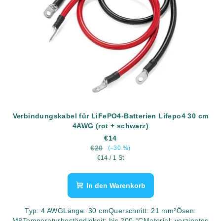
Verbindungskabel für LiFePO4-Batterien Lifepo4 30 cm
4AWG (rot + schwarz)
€14
€20
(–30 %)
Verkaufspreis:
€14 / 1 St
In den Warenkorb
Typ: 4 AWGLänge: 30 cmQuerschnitt: 21 mm²Ösen:
M8Temperaturbeständigkeit: bis 200 °CMaterial: verzinntes