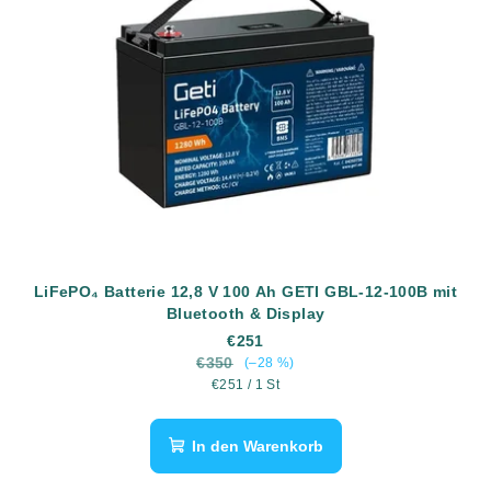
LiFePO₄ Batterie 12,8 V 100 Ah GETI GBL-12-100B mit
Bluetooth & Display
€251
€350
(–28 %)
Verkaufspreis:
€251 / 1 St
In den Warenkorb