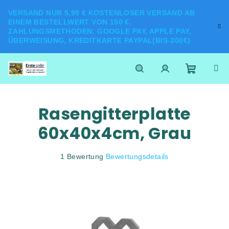
Zum
VERSAND NUR 5,99 € KOSTENLOSER VERSAND AB
Inhalt
EINEM BESTELLWERT VON 150 €.
springen
ZAHLUNGSMETHODEN: GOOGLE PAY, APPLE PAY,
ÜBERWEISUNG, KREDITKARTE PAYPAL(BIS-200€)
Warenk
Suchen
Login
Rasengitterplatte
60x40x4cm, Grau
Die
1 Bewertung
Bewertungsdetails
durchschnittliche
Produktbewertung
ist
5,0
von
5
Sternen.