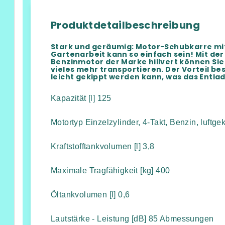
Produktdetailbeschreibung
Stark und geräumig: Motor-Schubkarre mit
Gartenarbeit kann so einfach sein! Mit d
Benzinmotor der Marke hillvert können Sie 
vieles mehr transportieren. Der Vorteil be
leicht gekippt werden kann, was das Entlad
Kapazität [l] 125
Motortyp Einzelzylinder, 4-Takt, Benzin, luftg
Kraftstofftankvolumen [l] 3,8
Maximale Tragfähigkeit [kg] 400
Öltankvolumen [l] 0,6
Lautstärke - Leistung [dB] 85 Abmessungen