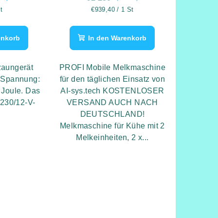
eis:
Verkaufspreis:
t
€939,40 / 1 St
enkorb
In den Warenkorb
zaungerät
PROFI Mobile Melkmaschine
. Spannung:
für den täglichen Einsatz von
5 Joule. Das
AI-sys.tech KOSTENLOSER
 230/12-V-
VERSAND AUCH NACH
DEUTSCHLAND!
Melkmaschine für Kühe mit 2
Melkeinheiten, 2 x...