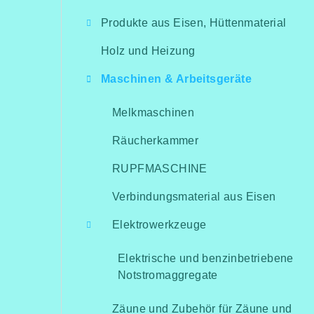
i
Produkte aus Eisen, Hüttenmaterial
t
Holz und Heizung
e
Maschinen & Arbeitsgeräte
n
l
Melkmaschinen
e
Räucherkammer
i
RUPFMASCHINE
s
Verbindungsmaterial aus Eisen
t
Elektrowerkzeuge
e
Elektrische und benzinbetriebene
Notstromaggregate
Zäune und Zubehör für Zäune und