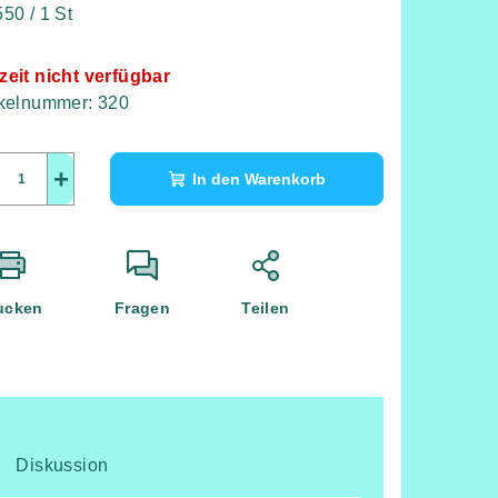
kaufspreis:
50 / 1 St
zeit nicht verfügbar
ikelnummer:
320
+
In den Warenkorb
ucken
Fragen
Teilen
Diskussion