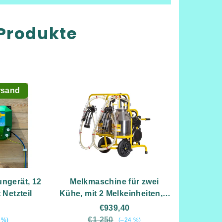
Produkte
rsand
ngerät, 12
Melkmaschine für zwei
 Netzteil
Kühe, mit 2 Melkeinheiten, 2
Edelstahl-Milchtanks 2x30
€939,40
Liter
€1 250
 %)
(–24 %)