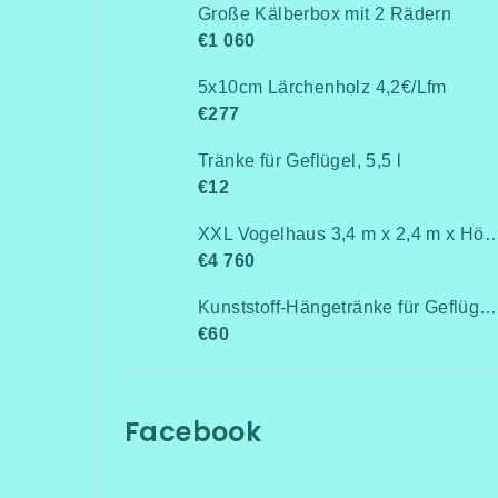
Große Kälberbox mit 2 Rädern
€1 060
5x10cm Lärchenholz 4,2€/Lfm
€277
Tränke für Geflügel, 5,5 l
€12
XXL Vogelhaus 3,4 m x 2,4 m x 
€4 760
Kunststoff-Hängetränke für Geflügel, Anschluss an Rohrleitung / Niederdruck bis 0,5 bar
€60
Facebook