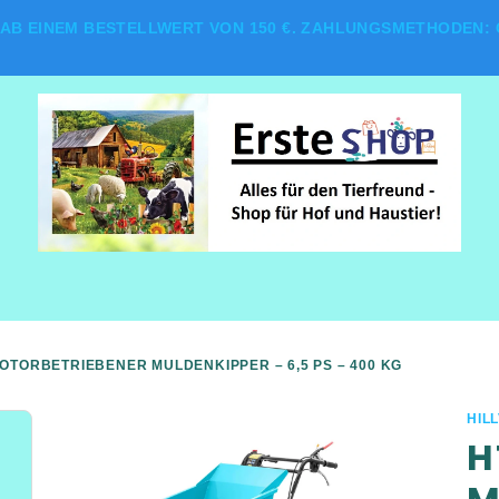
AB EINEM BESTELLWERT VON 150 €. ZAHLUNGSMETHODEN: G
MOTORBETRIEBENER MULDENKIPPER – 6,5 PS – 400 KG
HIL
H