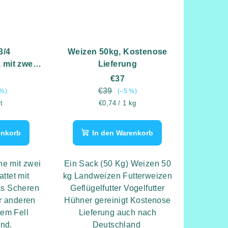
3/4
Weizen 50kg, Kostenose
 mit zwei
Lieferung
Schafe
€37
€39
 %)
(–5 %)
eis:
Verkaufspreis:
t
€0,74 / 1 kg
enkorb
In den Warenkorb
e mit zwei
Ein Sack (50 Kg) Weizen 50
ttet mit
kg Landweizen Futterweizen
das Scheren
Geflügelfutter Vogelfutter
r anderen
Hühner gereinigt Kostenose
tem Fell
Lieferung auch nach
ind.
Deutschland