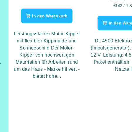
Schneepflug
Verkaufspr
€142 / 1 S
In den Warenkorb
In den War
Leistungsstarker Motor-Kipper
mit flexibler Kippmulde und
DL 4500 Elektro
Schneeschild Der Motor-
(Impulsgenerator)
Kipper von hochwertigen
12 V, Leistung: 4,
Materialien für Arbeiten rund
Paket enthält ein
Höhe 2,6 m
um das Haus - Marke hillvert -
Netzteil
bietet hohe...