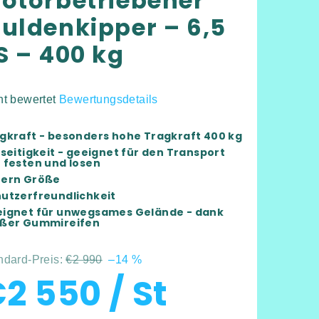
otorbetriebener
uldenkipper – 6,5
S – 400 kg
ht bewertet
Bewertungsdetails
hschnittliche
duktbewertung
gkraft - besonders hohe Tragkraft 400 kg
lseitigkeit - geeignet für den Transport
 festen und losen
ern Größe
utzerfreundlichkeit
ignet für unwegsames Gelände - dank
rnen.
ßer Gummireifen
ndard-Preis:
€2 990
–14 %
€2 550
/ St