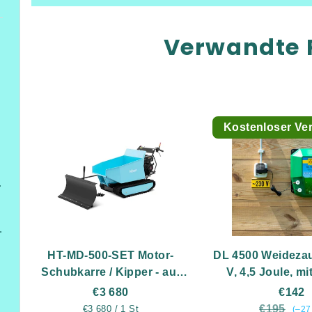
Verwandte 
Kostenloser Ve
füßen
itterzaun
ung,Heizung/Kühlung und Beleuchtung
HT-MD-500-SET Motor-
DL 4500 Weidezau
Schubkarre / Kipper - auf
V, 4,5 Joule, mit
Raupen - bis 500 kg - 6 kW
€3 680
€142
Benzinmotor - inklusive
Verkaufspreis:
€195
€3 680 / 1 St
(–27