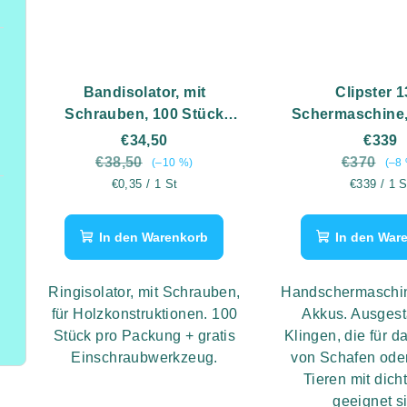
Bandisolator, mit
Clipster 1
Schrauben, 100 Stück
Schermaschine,
+gratis
Akkus, für 
€34,50
€339
Einschraubwerkzeug.
€38,50
€370
(–10 %)
(–8
Verkaufspreis:
Verkaufspr
€0,35 / 1 St
€339 / 1 S
In den Warenkorb
In den War
Ringisolator, mit Schrauben,
Handschermaschin
für Holzkonstruktionen. 100
Akkus. Ausgesta
Stück pro Packung + gratis
Klingen, die für 
Einschraubwerkzeug.
von Schafen ode
Tieren mit dich
geeignet s