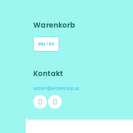
Warenkorb
0
St /
€0
Kontakt
admin
@
ersteshop.at