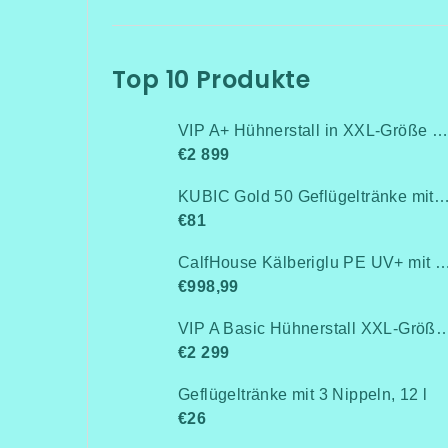
Top 10 Produkte
VIP A+ Hühnerstall in XXL-Größe für 15-20 Hühner-Isoliert(mit Heizung!+Kühlung!, Isolierung und Led-Beleuchtung) - Komplett montiert - Kostenlose Lieferung
€2 899
KUBIC Gold 50 Geflügeltränke mit Stand
€81
CalfHouse Kälberiglu PE UV+ mit schwerem G
€998,99
VIP A Basic Hühnerstall XXL-Größe für 15-20 Hühner - Komplett montiert -Kostenlose Lieferung- Ohne Wärmedämm
€2 299
Geflügeltränke mit 3 Nippeln, 12 l
€26