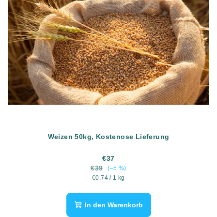
Weizen 50kg, Kostenose Lieferung
€37
€39
(–5 %)
Verkaufspreis:
€0,74 / 1 kg
In den Warenkorb