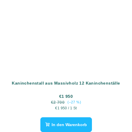
Kaninchenstall aus Massivholz 12 Kaninchenställe
€1 950
€2 700
(–27 %)
Verkaufspreis:
€1 950 / 1 St
In den Warenkorb