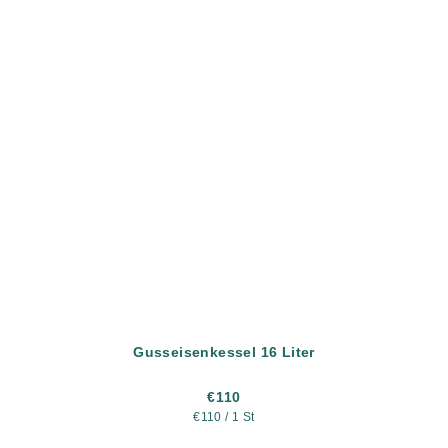
Gusseisenkessel 16 Liter
€110
Verkaufspreis:
€110 / 1 St