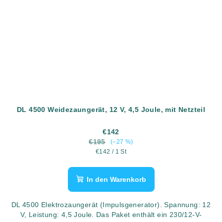
DL 4500 Weidezaungerät, 12 V, 4,5 Joule, mit Netzteil
€142
€195
(–27 %)
Verkaufspreis:
€142 / 1 St
In den Warenkorb
DL 4500 Elektrozaungerät (Impulsgenerator). Spannung: 12
V, Leistung: 4,5 Joule. Das Paket enthält ein 230/12-V-