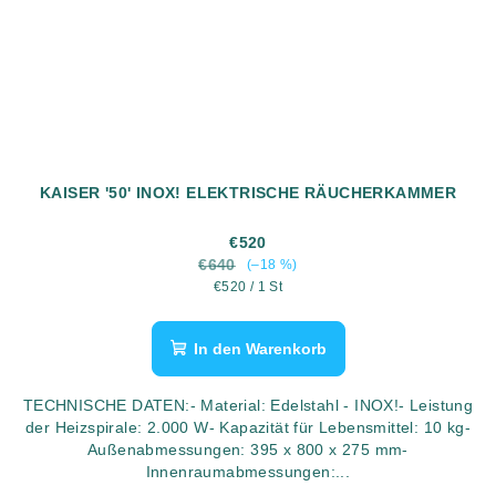
KAISER '50' INOX! ELEKTRISCHE RÄUCHERKAMMER
€520
€640
(–18 %)
Verkaufspreis:
€520 / 1 St
In den Warenkorb
TECHNISCHE DATEN:- Material: Edelstahl - INOX!- Leistung
der Heizspirale: 2.000 W- Kapazität für Lebensmittel: 10 kg-
Außenabmessungen: 395 x 800 x 275 mm-
Innenraumabmessungen:...