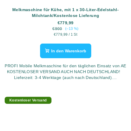
Melkmaschine für Kühe, mit 1 x 30-Liter-Edelstahl-
Milchtank/Kostenlose Lieferung
€779,99
€900
(–13 %)
Verkaufspreis:
€779,99 / 1 St
In den Warenkorb
PROFI Mobile Melkmaschine für den täglichen Einsatz von AE
KOSTENLOSER VERSAND AUCH NACH DEUTSCHLAND!
Lieferzeit: 3-4 Werktage (auch nach Deutschland)....
Kostenloser Versand