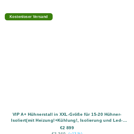
Kostenloser Versand
VIP A+ Hühnerstall in XXL-Größe für 15-20 Hühner-
Isoliert(mit Heizung!+Kühlung!, Isolierung und Led-
Beleuchtung) - Komplett montiert - Kostenlose Lieferung
€2 899
€3 340
(–13 %)