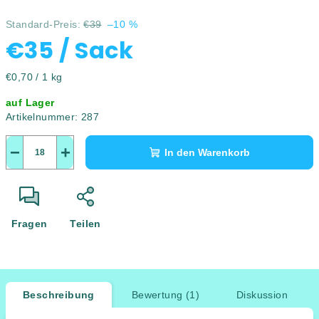
Standard-Preis:
€39
–10 %
€35
/ Sack
Verkaufspreis:
€0,70 / 1 kg
auf Lager
Artikelnummer:
287
−
+
In den Warenkorb
Fragen
Teilen
Beschreibung
Bewertung (1)
Diskussion