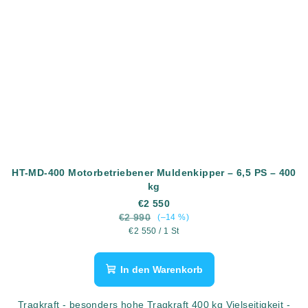
HT-MD-400 Motorbetriebener Muldenkipper – 6,5 PS – 400
kg
€2 550
€2 990
(–14 %)
Verkaufspreis:
€2 550 / 1 St
In den Warenkorb
Tragkraft - besonders hohe Tragkraft 400 kg Vielseitigkeit -