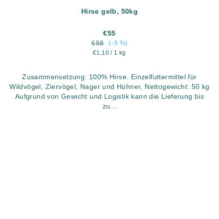
Hirse gelb, 50kg
€55
€58
(–5 %)
Verkaufspreis:
€1,10 / 1 kg
Zusammensetzung: 100% Hirse. Einzelfuttermittel für
Wildvögel, Ziervögel, Nager und Hühner, Nettogewicht: 50 kg
Aufgrund von Gewicht und Logistik kann die Lieferung bis
zu...