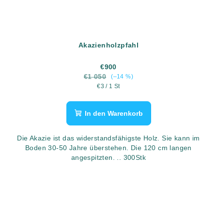
Akazienholzpfahl
€900
€1 050
(–14 %)
Verkaufspreis:
€3 / 1 St
In den Warenkorb
Die Akazie ist das widerstandsfähigste Holz. Sie kann im
Boden 30-50 Jahre überstehen. Die 120 cm langen
angespitzten. .. 300Stk