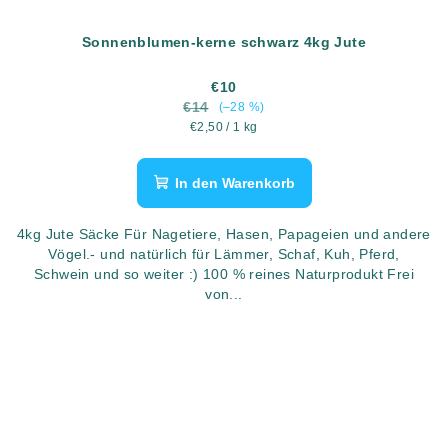
Sonnenblumen-kerne schwarz 4kg Jute
€10
€14
(–28 %)
Verkaufspreis:
€2,50 / 1 kg
In den Warenkorb
4kg Jute Säcke Für Nagetiere, Hasen, Papageien und andere
Vögel.- und natürlich für Lämmer, Schaf, Kuh, Pferd,
Schwein und so weiter :) 100 % reines Naturprodukt Frei
von...