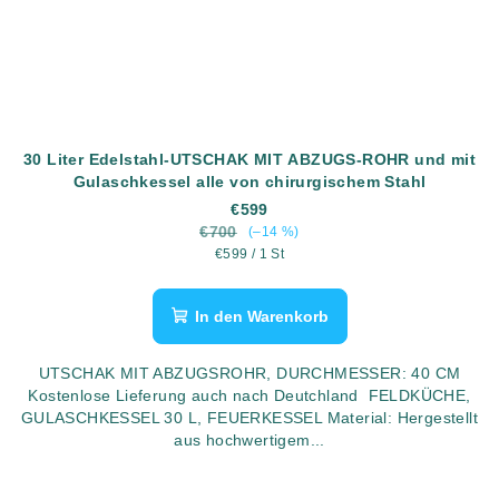
30 Liter Edelstahl-UTSCHAK MIT ABZUGS-ROHR und mit
Gulaschkessel alle von chirurgischem Stahl
€599
€700
(–14 %)
Verkaufspreis:
€599 / 1 St
In den Warenkorb
UTSCHAK MIT ABZUGSROHR, DURCHMESSER: 40 CM
Kostenlose Lieferung auch nach Deutchland FELDKÜCHE,
GULASCHKESSEL 30 L, FEUERKESSEL Material: Hergestellt
aus hochwertigem...