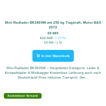
Mini-Radlader BK360SW mit 250 kg Tragkraft, Motor B&S
25T2
€9 695
€12 000
(–19 %)
Verkaufspreis:
€9 695 / 1 St
In den Warenkorb
Mini-Radlader BK360SW – Hauptdaten Kategorie: Lader &
Kompaktlader & Minibagger Kostenlose Lieferung auch nach
Deutschland Preis inklusive Transport: Der...
Kostenloser Versand