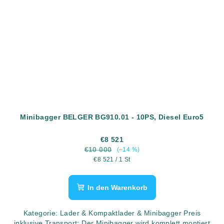
Minibagger BELGER BG910.01 - 10PS, Diesel Euro5
€8 521
€10 000
(–14 %)
Verkaufspreis:
€8 521 / 1 St
In den Warenkorb
Kategorie: Lader & Kompaktlader & Minibagger Preis
inklusive Transport: Der Minibagger wird komplett montiert