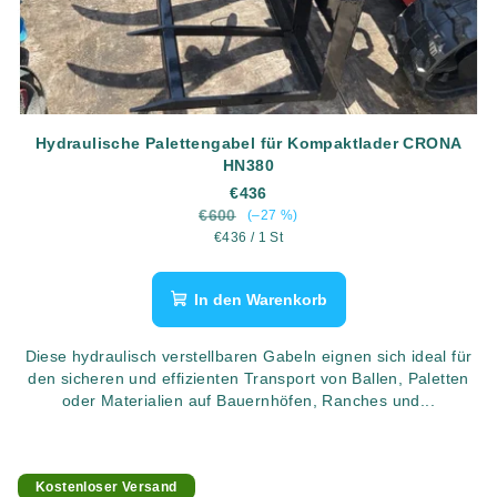
Hydraulische Palettengabel für Kompaktlader CRONA
HN380
€436
€600
(–27 %)
Verkaufspreis:
€436 / 1 St
In den Warenkorb
Diese hydraulisch verstellbaren Gabeln eignen sich ideal für
den sicheren und effizienten Transport von Ballen, Paletten
oder Materialien auf Bauernhöfen, Ranches und...
Kostenloser Versand