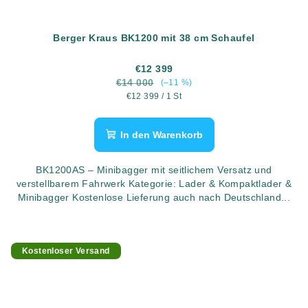
Berger Kraus BK1200 mit 38 cm Schaufel
€12 399
€14 000
(–11 %)
Verkaufspreis:
€12 399 / 1 St
In den Warenkorb
BK1200AS – Minibagger mit seitlichem Versatz und
verstellbarem Fahrwerk Kategorie: Lader & Kompaktlader &
Minibagger Kostenlose Lieferung auch nach Deutschland...
Kostenloser Versand