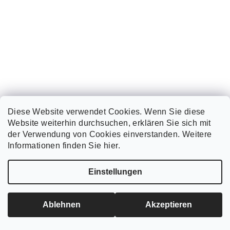
Diese Website verwendet Cookies. Wenn Sie diese
Website weiterhin durchsuchen, erklären Sie sich mit
der Verwendung von Cookies einverstanden. Weitere
Informationen finden Sie hier.
Mini-Radlader Berger Kraus BK323S – mit Skid-Steer-
Lenkung, 23 PS
€12 844
Einstellungen
€15 000
(–14 %)
Verkaufspreis:
€12 844 / 1 St
Ablehnen
Akzeptieren
In den Warenkorb