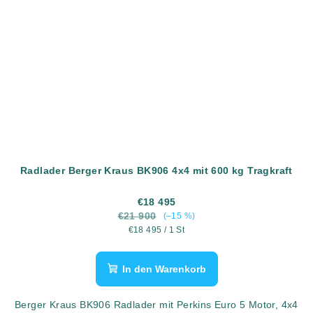
Radlader Berger Kraus BK906 4x4 mit 600 kg Tragkraft
€18 495
€21 900
(–15 %)
Verkaufspreis:
€18 495 / 1 St
In den Warenkorb
Berger Kraus BK906 Radlader mit Perkins Euro 5 Motor, 4x4