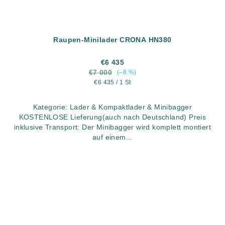
Raupen-Minilader CRONA HN380
€6 435
€7 000
(–8 %)
Verkaufspreis:
€6 435 / 1 St
Kategorie: Lader & Kompaktlader & Minibagger
KOSTENLOSE Lieferung(auch nach Deutschland) Preis
inklusive Transport: Der Minibagger wird komplett montiert
auf einem...