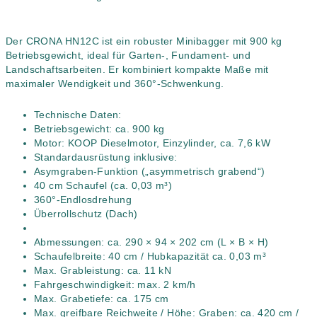
Der CRONA HN12C ist ein robuster Minibagger mit 900 kg
Betriebsgewicht, ideal für Garten-, Fundament- und
Landschaftsarbeiten. Er kombiniert kompakte Maße mit
maximaler Wendigkeit und 360°-Schwenkung.
Technische Daten:
Betriebsgewicht: ca. 900 kg
Motor: KOOP Dieselmotor, Einzylinder, ca. 7,6 kW
Standardausrüstung inklusive:
Asymgraben-Funktion („asymmetrisch grabend“)
40 cm Schaufel (ca. 0,03 m³)
360°-Endlosdrehung
Überrollschutz (Dach)
Abmessungen: ca. 290 × 94 × 202 cm (L × B × H)
Schaufelbreite: 40 cm / Hubkapazität ca. 0,03 m³
Max. Grableistung: ca. 11 kN
Fahrgeschwindigkeit: max. 2 km/h
Max. Grabetiefe: ca. 175 cm
Max. greifbare Reichweite / Höhe: Graben: ca. 420 cm /