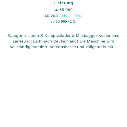
Lieferung
€5 999
ab
€6 200
(bis zu –9 %)
Verkaufspreis:
ab €5 999 / 1 St
Kategorie: Lader & Kompaktlader & Minibagger Kostenlose
Lieferung(auch nach Deutschland) Die Maschine wird
vollständig montiert, betriebsbereit und vollgetankt mit...