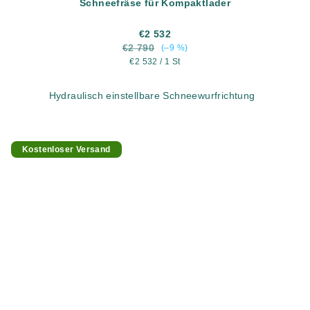
Schneefräse für Kompaktlader
€2 532
€2 790
(–9 %)
Verkaufspreis:
€2 532 / 1 St
Hydraulisch einstellbare Schneewurfrichtung
Kostenloser Versand