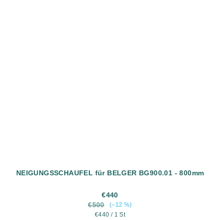
NEIGUNGSSCHAUFEL für BELGER BG900.01 - 800mm
€440
€500
(–12 %)
Verkaufspreis:
€440 / 1 St