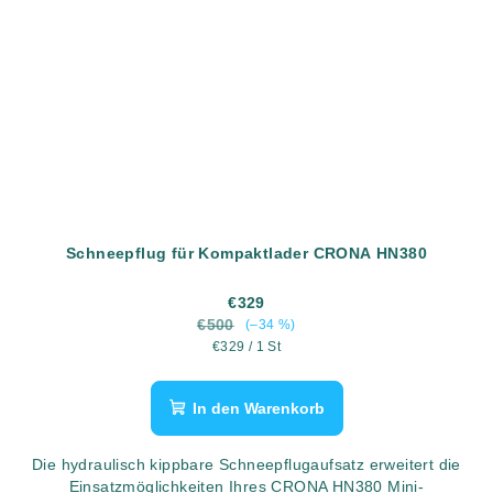
Schneepflug für Kompaktlader CRONA HN380
€329
€500
(–34 %)
Verkaufspreis:
€329 / 1 St
In den Warenkorb
Die hydraulisch kippbare Schneepflugaufsatz erweitert die
Einsatzmöglichkeiten Ihres CRONA HN380 Mini-