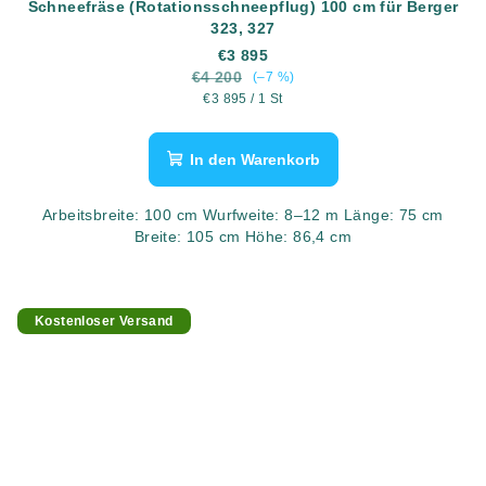
Schneefräse (Rotationsschneepflug) 100 cm für Berger
323, 327
€3 895
€4 200
(–7 %)
Verkaufspreis:
€3 895 / 1 St
In den Warenkorb
Arbeitsbreite: 100 cm Wurfweite: 8–12 m Länge: 75 cm
Breite: 105 cm Höhe: 86,4 cm
Kostenloser Versand