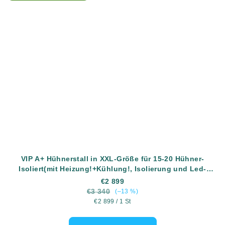
VIP A+ Hühnerstall in XXL-Größe für 15-20 Hühner-
Isoliert(mit Heizung!+Kühlung!, Isolierung und Led-
Beleuchtung) - Komplett montiert - Kostenlose Lieferung
€2 899
€3 340
(–13 %)
Verkaufspreis:
€2 899 / 1 St