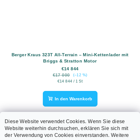
Berger Kraus 323T All-Terrain – Mini-Kettenlader mit
Briggs & Stratton Motor
€14 844
€17 000
(–12 %)
Verkaufspreis:
€14 844 / 1 St
In den Warenkorb
Kostenlose Lieferung auch nach Deutschland TECHNISCHE
DATEN – BERGER KRAUS 323T ALL-TERRAIN MINI-
Diese Website verwendet Cookies. Wenn Sie diese
KETTENLADER Motor: Briggs & Stratton Vanguard, 623 cm³,
Website weiterhin durchsuchen, erklären Sie sich mit
V-Twin,...
der Verwendung von Cookies einverstanden. Weitere