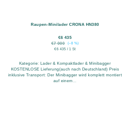
Raupen-Minilader CRONA HN380
€6 435
€7 000
(–8 %)
Verkaufspreis:
€6 435 / 1 St
Kategorie: Lader & Kompaktlader & Minibagger
KOSTENLOSE Lieferung(auch nach Deutschland) Preis
inklusive Transport: Der Minibagger wird komplett montiert
auf einem...