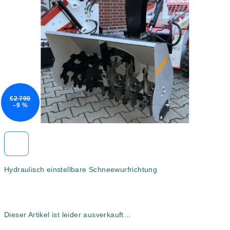
5
Sternen.
€2 790
–9 %
Hydraulisch einstellbare Schneewurfrichtung
Dieser Artikel ist leider ausverkauft…