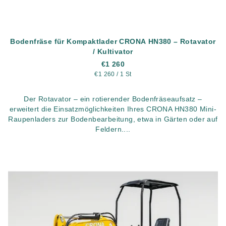
Bodenfräse für Kompaktlader CRONA HN380 – Rotavator
/ Kultivator
€1 260
Verkaufspreis:
€1 260 / 1 St
Der Rotavator – ein rotierender Bodenfräseaufsatz –
erweitert die Einsatzmöglichkeiten Ihres CRONA HN380 Mini-
Raupenladers zur Bodenbearbeitung, etwa in Gärten oder auf
Feldern....