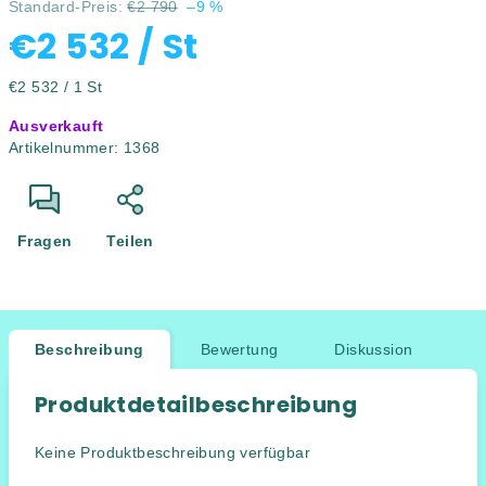
Standard-Preis:
€2 790
–9 %
€2 532
/ St
Verkaufspreis:
€2 532 / 1 St
Ausverkauft
Artikelnummer:
1368
Fragen
Teilen
Beschreibung
Bewertung
Diskussion
Produktdetailbeschreibung
Keine Produktbeschreibung verfügbar