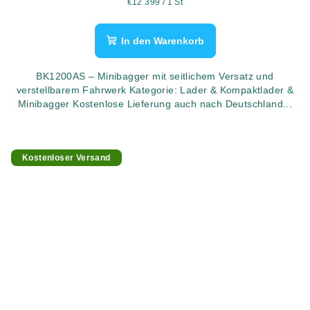
Verkaufspreis:
€12 399 / 1 St
In den Warenkorb
BK1200AS – Minibagger mit seitlichem Versatz und
verstellbarem Fahrwerk Kategorie: Lader & Kompaktlader &
Minibagger Kostenlose Lieferung auch nach Deutschland...
Kostenloser Versand