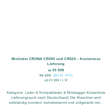
Minilader CRONA CR390 und CR520 – Kostenlose
Lieferung
€5 999
ab
€6 200
(bis zu –9 %)
Verkaufspreis:
ab €5 999 / 1 St
Kategorie: Lader & Kompaktlader & Minibagger Kostenlose
Lieferung(auch nach Deutschland) Die Maschine wird
vollständig montiert, betriebsbereit und vollgetankt mit...