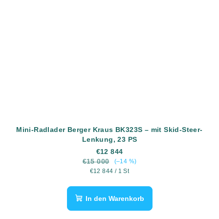
Mini-Radlader Berger Kraus BK323S – mit Skid-Steer-
Lenkung, 23 PS
€12 844
€15 000
(–14 %)
Verkaufspreis:
€12 844 / 1 St
In den Warenkorb