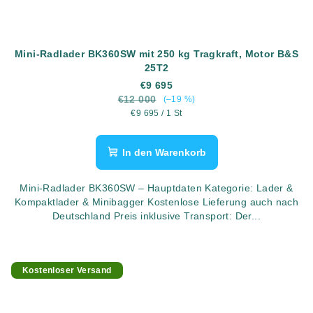
Mini-Radlader BK360SW mit 250 kg Tragkraft, Motor B&S
25T2
€9 695
€12 000
(–19 %)
Verkaufspreis:
€9 695 / 1 St
In den Warenkorb
Mini-Radlader BK360SW – Hauptdaten Kategorie: Lader &
Kompaktlader & Minibagger Kostenlose Lieferung auch nach
Deutschland Preis inklusive Transport: Der...
Kostenloser Versand