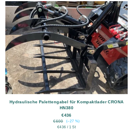
Hydraulische Palettengabel für Kompaktlader CRONA
HN380
€436
€600
(–27 %)
Verkaufspreis:
€436 / 1 St