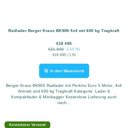
Radlader Berger Kraus BK906 4x4 mit 600 kg Tragkraft
€18 495
€21 900
(–15 %)
Verkaufspreis:
€18 495 / 1 St
In den Warenkorb
Berger Kraus BK906 Radlader mit Perkins Euro 5 Motor, 4x4
Antrieb und 600 kg Tragkraft Kategorie: Lader &
Kompaktlader & Minibagger Kostenlose Lieferung auch
nach...
Kostenloser Versand