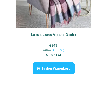
Luxus Lama Alpaka Decke
€249
€299
(–16 %)
Verkaufspreis:
€249 / 1 St
In den Warenkorb