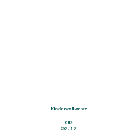
Kinderwollweste
€92
Verkaufspreis:
€92 / 1 St