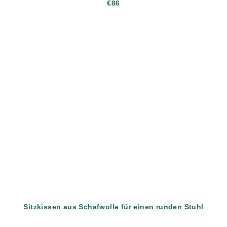
€86
Sitzkissen aus Schafwolle für einen runden Stuhl