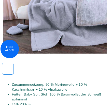
5
Sternen.
€390
–25 %
Zusammensetzung: 80 % Merinowolle + 10 %
Kaschmirhaar + 10 % Alpakawolle
Futter: Baby Soft Stoff 100 % Baumwolle, der Schweiß
aufnimmt
140x200cm