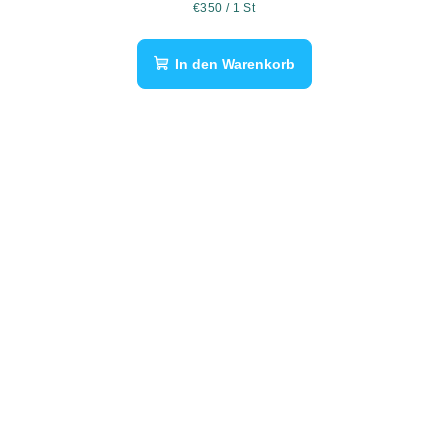
Verkaufspreis:
€350 / 1 St
In den Warenkorb