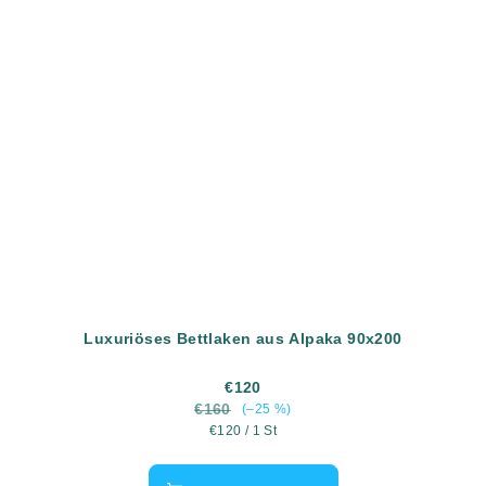
Luxuriöses Bettlaken aus Alpaka 90x200
€120
€160
(–25 %)
Verkaufspreis:
€120 / 1 St