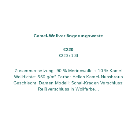
Camel-Wollverlängerungsweste
€220
Verkaufspreis:
€220 / 1 St
Zusammensetzung: 90 % Merinowolle + 10 % Kamel
Wolldichte: 550 g/m² Farbe: Helles Kamel-Nussbraun
Geschlecht: Damen Modell: Schal-Kragen Verschluss:
Reißverschluss in Wollfarbe...