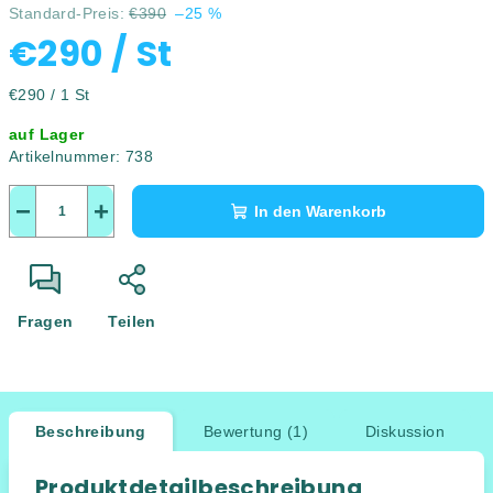
Standard-Preis:
€390
–25 %
€290
/ St
Verkaufspreis:
€290 / 1 St
auf Lager
Artikelnummer:
738
−
+
In den Warenkorb
Fragen
Teilen
Beschreibung
Bewertung (1)
Diskussion
Produktdetailbeschreibung