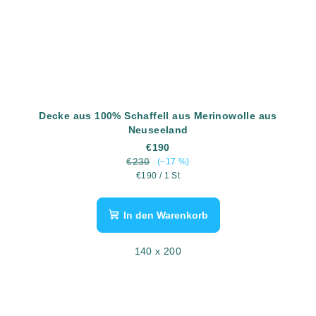
Decke aus 100% Schaffell aus Merinowolle aus
Neuseeland
€190
€230
(–17 %)
Verkaufspreis:
€190 / 1 St
In den Warenkorb
140 x 200