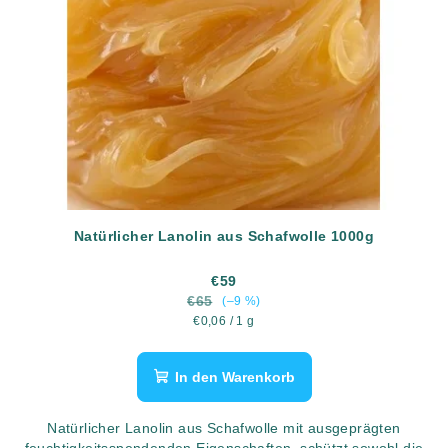
Natürlicher Lanolin aus Schafwolle 1000g
€59
€65
(–9 %)
Verkaufspreis:
€0,06 / 1 g
In den Warenkorb
Natürlicher Lanolin aus Schafwolle mit ausgeprägten
feuchtigkeitsspendenden Eigenschaften, schützt sowohl die