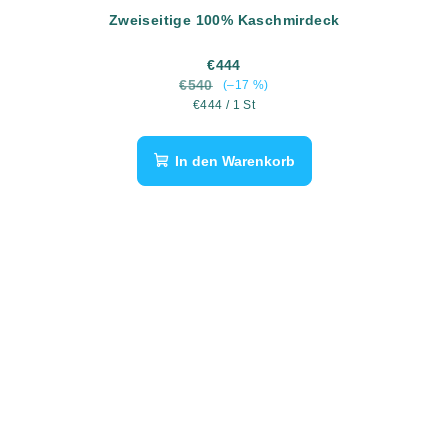
Zweiseitige 100% Kaschmirdeck
€444
€540
(–17 %)
Verkaufspreis:
€444 / 1 St
In den Warenkorb