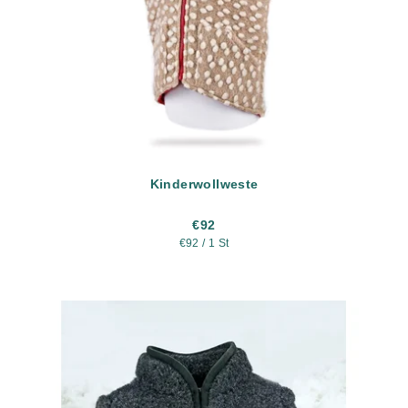
Kinderwollweste
€92
Verkaufspreis:
€92 / 1 St