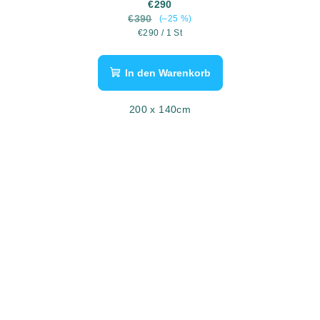
€290
€390
(–25 %)
Verkaufspreis:
€290 / 1 St
In den Warenkorb
200 x 140cm