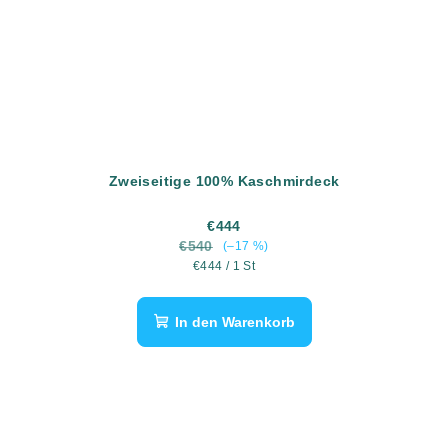
Zweiseitige 100% Kaschmirdeck
€444
€540
(–17 %)
Verkaufspreis:
€444 / 1 St
In den Warenkorb