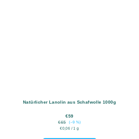
Natürlicher Lanolin aus Schafwolle 1000g
€59
€65
(–9 %)
Verkaufspreis:
€0,06 / 1 g