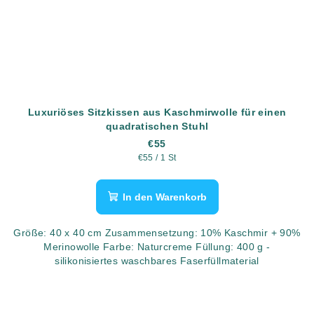
Luxuriöses Sitzkissen aus Kaschmirwolle für einen
quadratischen Stuhl
€55
Verkaufspreis:
€55 / 1 St
In den Warenkorb
Größe: 40 x 40 cm Zusammensetzung: 10% Kaschmir + 90%
Merinowolle Farbe: Naturcreme Füllung: 400 g -
silikonisiertes waschbares Faserfüllmaterial