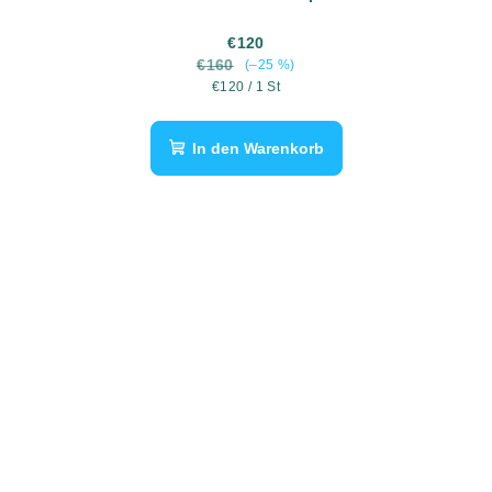
€120
€160
(–25 %)
Verkaufspreis:
€120 / 1 St
In den Warenkorb