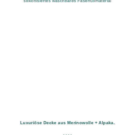
silikonisiertes waschbares Faserfüllmaterial
Luxuriöse Decke aus Merinowolle + Alpaka.