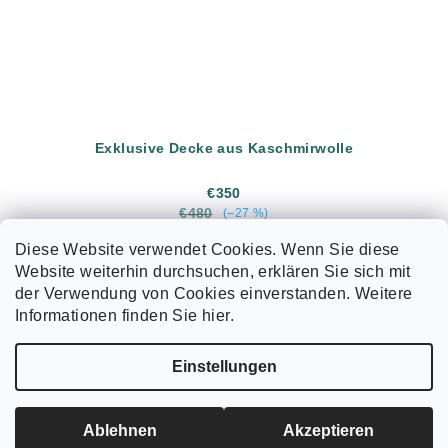
Exklusive Decke aus Kaschmirwolle
€350
€480
(–27 %)
Verkaufspreis:
€350 / 1 St
Diese Website verwendet Cookies. Wenn Sie diese
Website weiterhin durchsuchen, erklären Sie sich mit
In den Warenkorb
der Verwendung von Cookies einverstanden. Weitere
Informationen finden Sie hier.
F
Einstellungen
u
ß
Copyright 2026
ErsteShop
. Alle Rechte vorbehalten.
Cookie-Einstellungen ändern
z
Ablehnen
Akzeptieren