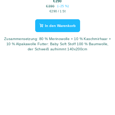
€290
€390
(–25 %)
Verkaufspreis:
€290 / 1 St
In den Warenkorb
Zusammensetzung: 80 % Merinowolle + 10 % Kaschmirhaar +
10 % Alpakawolle Futter: Baby Soft Stoff 100 % Baumwolle,
der Schweiß aufnimmt 140x200cm