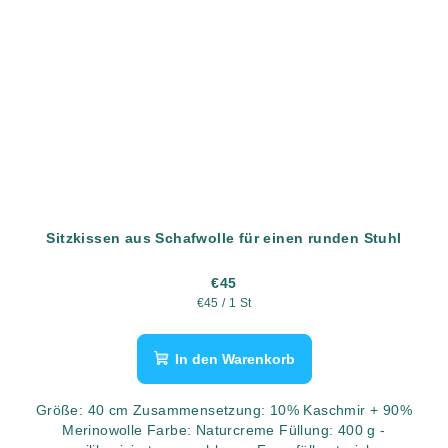
Sitzkissen aus Schafwolle für einen runden Stuhl
€45
Verkaufspreis:
€45 / 1 St
In den Warenkorb
Größe: 40 cm Zusammensetzung: 10% Kaschmir + 90%
Merinowolle Farbe: Naturcreme Füllung: 400 g -