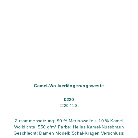
Camel-Wollverlängerungsweste
€220
Verkaufspreis:
€220 / 1 St
Zusammensetzung: 90 % Merinowolle + 10 % Kamel
Wolldichte: 550 g/m² Farbe: Helles Kamel-Nussbraun
Geschlecht: Damen Modell: Schal-Kragen Verschluss: