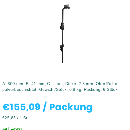
0,0
von
5
Sternen.
A: 600 mm, B: 41 mm, C: - mm, Dicke: 2.5 mm. Oberfläche:
pulverbeschichtet. Gewicht/Stück: 0.8 kg. Packung: 6 Stück.
€155,09
/ Packung
Verkaufspreis:
€25,85 / 1 St
auf Lager