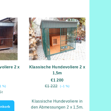
oliere 2 x
Klassische Hundevoliere 2 x
1,5m
€1 200
€1 222
1 %)
(–1 %)
is:
St
Klassische Hundevoliere in
enkorb
den Abmessungen 2 x 1,5m.