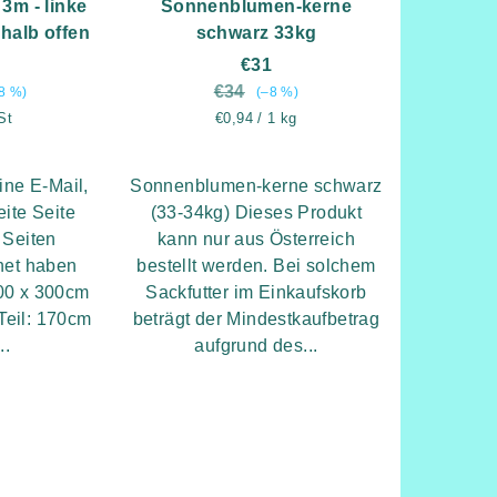
3m - linke
Sonnenblumen-kerne
 halb offen
schwarz 33kg
€31
€34
8 %)
(–8 %)
is:
Verkaufspreis:
St
€0,94 / 1 kg
ine E-Mail,
Sonnenblumen-kerne schwarz
ite Seite
(33-34kg) Dieses Produkt
e Seiten
kann nur aus Österreich
fnet haben
bestellt werden. Bei solchem
00 x 300cm
Sackfutter im Einkaufskorb
Teil: 170cm
beträgt der Mindestkaufbetrag
..
aufgrund des...