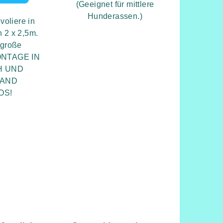
(Geeignet für mittlere
Hunderassen.)
voliere in
 2 x 2,5m.
 große
ONTAGE IN
H UND
LAND
OS!