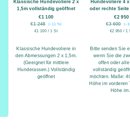
Klassische Hundevoliere 2 x
Hundevoliere 4 x 
1,5m vollständig geöffnet
oder rechte Seite
€1 100
€2 950
€1 248
€3 600
(–11 %)
(–1
Verkaufspreis:
Verkaufspre
€1 100 / 1 St
€2 950 / 1 
Klassische Hundevoliere in
Bitte senden Sie e
den Abmessungen 2 x 1,5m.
wenn Sie die zwe
(Geeignet für mittlere
offen oder all
Hunderassen.) Vollständig
vollständig geöf
geöffnet
möchten. Maße: 4
Höhe im vorderen 
Höhe im.