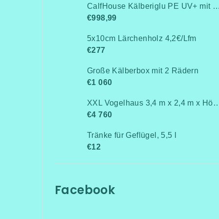
CalfHouse Kälberiglu PE UV+ mit schwerem G
€998,99
5x10cm Lärchenholz 4,2€/Lfm
€277
Große Kälberbox mit 2 Rädern
€1 060
XXL Vogelhaus 3,4 m x 2,4 m x 
€4 760
Tränke für Geflügel, 5,5 l
€12
Facebook