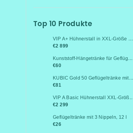
Top 10 Produkte
VIP A+ Hühnerstall in XXL-Größe für 15-20 Hühner-Isoliert(mit Heizung!+Kühlung!, Isolierung und Led-Beleuchtung) - Komplett montiert - Kostenlose Lieferung
€2 899
Kunststoff-Hängetränke für Geflügel, Anschluss an Rohrleitung / Niederdruck bis 0,5 bar
€60
KUBIC Gold 50 Geflügeltränke mit Stand
€81
VIP A Basic Hühnerstall XXL-Größe für 15-20 Hühner - Komplett montiert -Kostenlose Lieferung- Ohne Wärmedämm
€2 299
Geflügeltränke mit 3 Nippeln, 12 l
€26