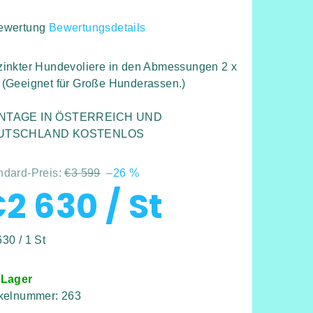
ewertung
Bewertungsdetails
hschnittliche
duktbewertung
zinkter Hundevoliere in den Abmessungen 2 x
 (Geeignet für Große Hunderassen.)
NTAGE IN ÖSTERREICH UND
UTSCHLAND KOSTENLOS
rnen.
ndard-Preis:
€3 599
–26 %
€2 630
/ St
kaufspreis:
30 / 1 St
 Lager
ikelnummer:
263