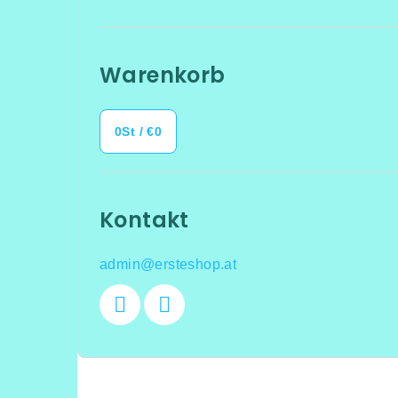
Warenkorb
0
St /
€0
Kontakt
admin
@
ersteshop.at