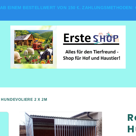
AB EINEM BESTELLWERT VON 150 €. ZAHLUNGSMETHODEN: G
 HUNDEVOLIERE 2 X 2M
R
H