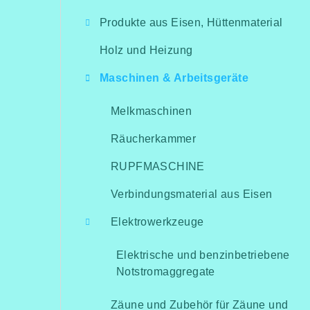
i
Produkte aus Eisen, Hüttenmaterial
t
Holz und Heizung
e
Maschinen & Arbeitsgeräte
n
l
Melkmaschinen
e
Räucherkammer
i
RUPFMASCHINE
s
Verbindungsmaterial aus Eisen
t
Elektrowerkzeuge
e
Elektrische und benzinbetriebene
Notstromaggregate
Zäune und Zubehör für Zäune und