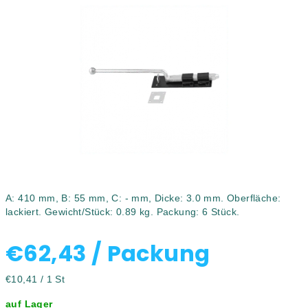
0,0
von
5
Sternen.
A: 410 mm, B: 55 mm, C: - mm, Dicke: 3.0 mm. Oberfläche:
lackiert. Gewicht/Stück: 0.89 kg. Packung: 6 Stück.
€62,43
/ Packung
Verkaufspreis:
€10,41 / 1 St
auf Lager