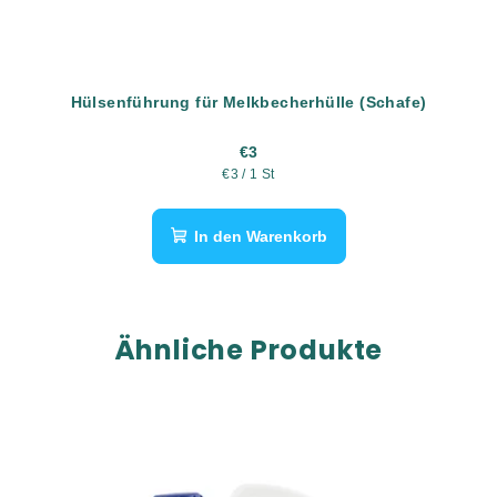
Hülsenführung für Melkbecherhülle (Schafe)
€3
Verkaufspreis:
€3 / 1 St
In den Warenkorb
Ähnliche Produkte