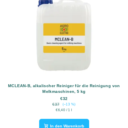
MCLEAN-B, alkalischer Reiniger für die Reinigung von
Melkmaschinen, 5 kg
€32
€37
(–13 %)
Verkaufspreis:
€6,40 / 1 l
In den Warenkorb