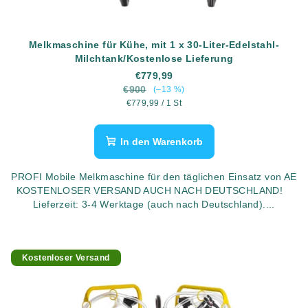
Melkmaschine für Kühe, mit 1 x 30-Liter-Edelstahl-
Milchtank/Kostenlose Lieferung
€779,99
€900
(–13 %)
Verkaufspreis:
€779,99 / 1 St
In den Warenkorb
PROFI Mobile Melkmaschine für den täglichen Einsatz von AE
KOSTENLOSER VERSAND AUCH NACH DEUTSCHLAND!
Lieferzeit: 3-4 Werktage (auch nach Deutschland)....
Kostenloser Versand