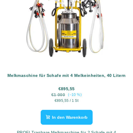
Melkmaschine für Schafe mit 4 Melkeinheiten, 40 Litern
€895,55
€1 000
(–10 %)
Verkaufspreis:
€895,55 / 1 St
In den Warenkorb
PROFI Tragbare Melkmaschine für 2 Schafe mit 4