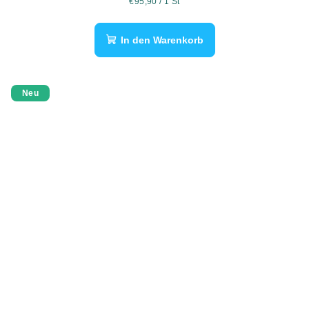
Verkaufspreis:
€95,90 / 1 St
In den Warenkorb
Neu