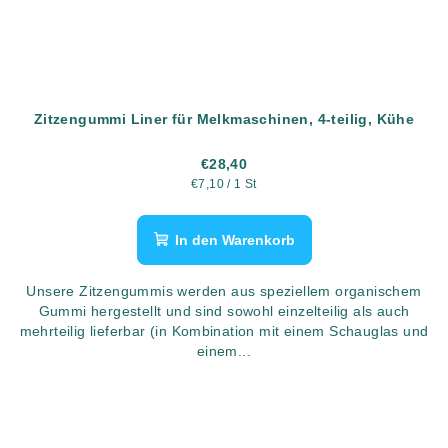
Zitzengummi Liner für Melkmaschinen, 4-teilig, Kühe
€28,40
Verkaufspreis:
€7,10 / 1 St
In den Warenkorb
Unsere Zitzengummis werden aus speziellem organischem
Gummi hergestellt und sind sowohl einzelteilig als auch
mehrteilig lieferbar (in Kombination mit einem Schauglas und
einem...