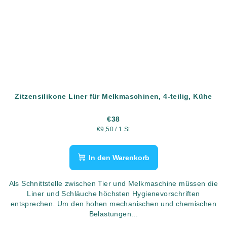
Zitzensilikone Liner für Melkmaschinen, 4-teilig, Kühe
€38
Verkaufspreis:
€9,50 / 1 St
In den Warenkorb
Als Schnittstelle zwischen Tier und Melkmaschine müssen die
Liner und Schläuche höchsten Hygienevorschriften
entsprechen. Um den hohen mechanischen und chemischen
Belastungen...