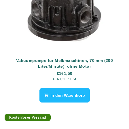
Vakuumpumpe für Melkmaschinen, 70 mm (200
Liter/Minute), ohne Motor
€161,50
Verkaufspreis:
€161,50 / 1 St
In den Warenkorb
Kostenloser Versand