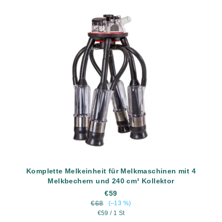
Komplette Melkeinheit für Melkmaschinen mit 4
Melkbechern und 240 cm³ Kollektor
€59
€68
(–13 %)
Verkaufspreis:
€59 / 1 St