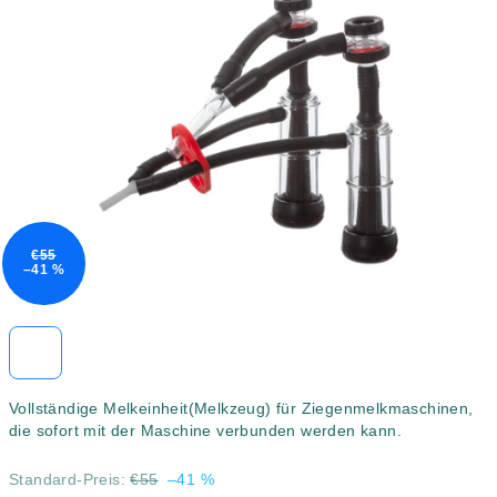
4,0
von
5
Sternen.
€55
–41 %
Vollständige Melkeinheit(
Melkzeug)
für Ziegenmelkmaschinen,
die sofort mit der Maschine verbunden werden kann.
Standard-Preis:
€55
–41 %