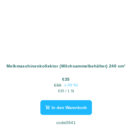
Melkmaschinenkollektor (Milchsammelbehälter) 240 cm³
€35
€50
(–30 %)
Verkaufspreis:
€35 / 1 St
In den Warenkorb
code0641