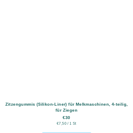
Zitzengummis (Silikon-Liner) für Melkmaschinen, 4-teilig,
für Ziegen
€30
Verkaufspreis:
€7,50 / 1 St