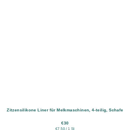
Zitzensilikone Liner für Melkmaschinen, 4-teilig, Schafe
€30
Verkaufspreis:
€7,50 / 1 St