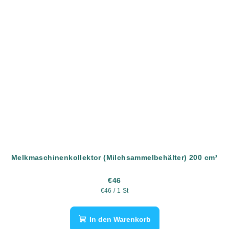
Melkmaschinenkollektor (Milchsammelbehälter) 200 cm³
€46
Verkaufspreis:
€46 / 1 St
In den Warenkorb