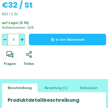
€32
/ St
Verkaufspreis:
€32 / 1 St
auf Lager
(3 St)
Artikelnummer:
428
−
+
In den Warenkorb
Fragen
Teilen
Beschreibung
Bewertung (1)
Diskussion
Produktdetailbeschreibung