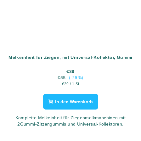
Melkeinheit für Ziegen, mit Universal-Kollektor, Gummi
€39
€55
(–29 %)
Verkaufspreis:
€39 / 1 St
In den Warenkorb
Komplette Melkeinheit für Ziegenmelkmaschinen mit
2Gummi-Zitzengummis und Universal-Kollektoren.