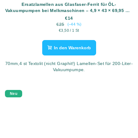
Ersatzlamellen aus Glasfaser-Ferrit für ÖL-
Vakuumpumpen bei Melkmaschinen – 4,9 × 43 × 69,95 mm
-Schaufel-Wechselset
€14
€25
(–44 %)
Verkaufspreis:
€3,50 / 1 St
In den Warenkorb
70mm,4 st Textolit (nicht Graphit!) Lamellen-Set für 200-Liter-
Vakuumpumpe.
Neu