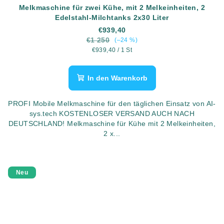
Melkmaschine für zwei Kühe, mit 2 Melkeinheiten, 2
Edelstahl-Milchtanks 2x30 Liter
€939,40
€1 250
(–24 %)
Verkaufspreis:
€939,40 / 1 St
In den Warenkorb
PROFI Mobile Melkmaschine für den täglichen Einsatz von AI-
sys.tech KOSTENLOSER VERSAND AUCH NACH
DEUTSCHLAND! Melkmaschine für Kühe mit 2 Melkeinheiten,
2 x...
Neu