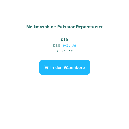
Melkmaschine Pulsator Reparaturset
€10
€13
(–23 %)
Verkaufspreis:
€10 / 1 St
In den Warenkorb