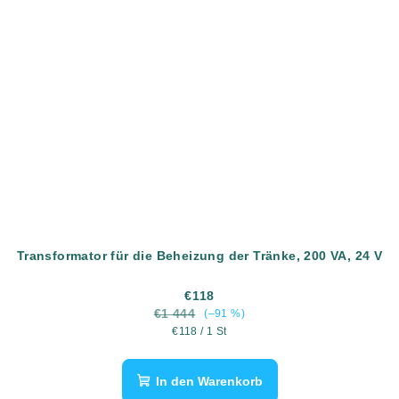
Transformator für die Beheizung der Tränke, 200 VA, 24 V
€118
€1 444
(–91 %)
Verkaufspreis:
€118 / 1 St
In den Warenkorb