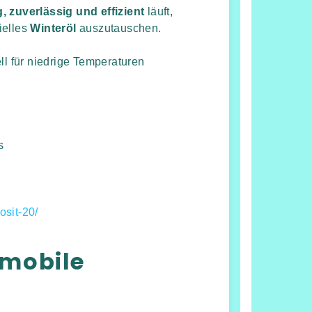
g, zuverlässig und effizient
läuft,
ielles
Winteröl
auszutauschen.
l für niedrige Temperaturen
s
osit-20/
 mobile