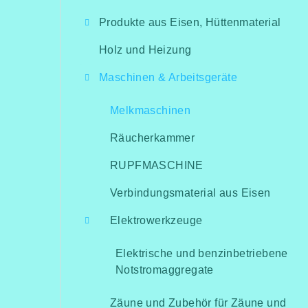
i
Produkte aus Eisen, Hüttenmaterial
t
Holz und Heizung
e
Maschinen & Arbeitsgeräte
n
l
Melkmaschinen
e
Räucherkammer
i
RUPFMASCHINE
s
Verbindungsmaterial aus Eisen
t
Elektrowerkzeuge
e
Elektrische und benzinbetriebene
Notstromaggregate
Zäune und Zubehör für Zäune und