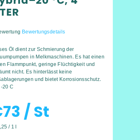
ybrid–20 °C, 4
ITER
ewertung
Bewertungsdetails
hschnittliche
duktbewertung
ses Öl dient zur Schmierung der
uumpumpen in Melkmaschinen. Es hat einen
en Flammpunkt, geringe Flüchtigkeit und
äumt nicht. Es hinterlässt keine
ablagerungen und bietet Korrosionsschutz.
rnen.
 -20 C
€73
/ St
kaufspreis:
25 / 1 l