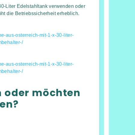
0-Liter Edelstahltank verwenden oder
t die Betriebssicherheit erheblich.
-aus-osterreich-mit-1-x-30-liter-
behalter-/
-aus-osterreich-mit-1-x-30-liter-
behalter-/
n oder möchten
len?