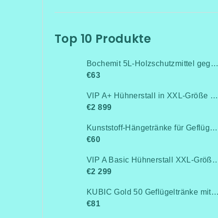
Top 10 Produkte
Bochemit 5L-Holzschutzmittel gegen Pilze, Insekten und Schi
€63
VIP A+ Hühnerstall in XXL-Größe für 15-20 Hühner-Isoliert(mit Heizung!+Kühlung!, Isolierung und Led-Beleuchtung) - Komplett montiert - Kostenlose Lieferung
€2 899
Kunststoff-Hängetränke für Geflügel, Anschluss an Rohrleitung / Niederdruck bis 0,5 bar
€60
VIP A Basic Hühnerstall XXL-Größe für 15-20 Hühner - Komplett montiert -Kostenlose Lieferung- Ohne Wärmedämm
€2 299
KUBIC Gold 50 Geflügeltränke mit Stand
€81