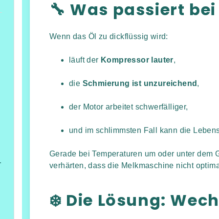
🔧 Was passiert bei
Wenn das Öl zu dickflüssig wird:
läuft der
Kompressor lauter
,
mmel
die
Schmierung ist unzureichend
,
der Motor arbeitet schwerfälliger,
und im schlimmsten Fall kann die Leben
Gerade bei Temperaturen um oder unter dem Ge
ung,Heizung/Kühlung und Beleuchtung
verhärten, dass die Melkmaschine nicht optimal
füßen
❄️ Die Lösung: Wech