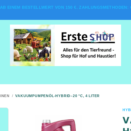
AB EINEM BESTELLWERT VON 150 €. ZAHLUNGSMETHODEN: G
INEN
/
VAKUUMPUMPENÖL-HYBRID–20 °C, 4 LITER
HYB
V