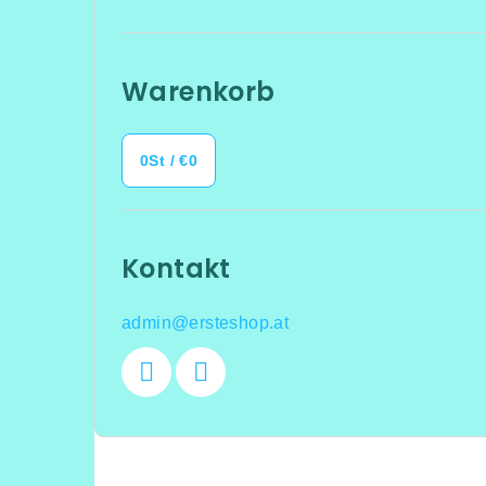
Warenkorb
0
St /
€0
Kontakt
admin
@
ersteshop.at