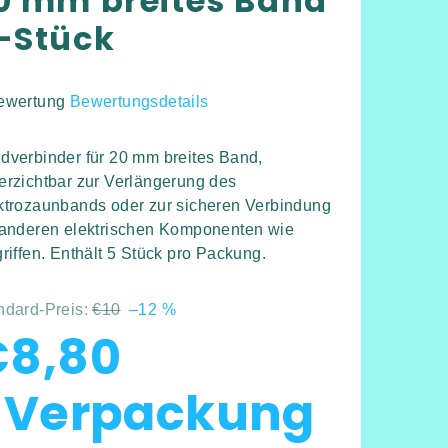
0 mm breites Band
-Stück
ewertung
Bewertungsdetails
hschnittliche
duktbewertung
dverbinder für 20 mm breites Band,
erzichtbar zur Verlängerung des
ktrozaunbands oder zur sicheren Verbindung
 anderen elektrischen Komponenten wie
griffen. Enthält 5 Stück pro Packung.
rnen.
ndard-Preis:
€10
–12 %
€8,80
 Verpackung