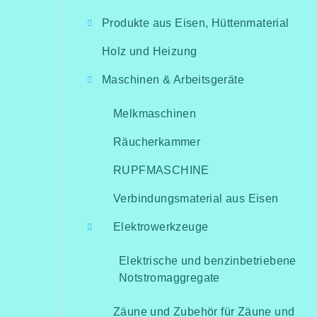
i
Produkte aus Eisen, Hüttenmaterial
t
Holz und Heizung
e
Maschinen & Arbeitsgeräte
n
l
Melkmaschinen
e
Räucherkammer
i
RUPFMASCHINE
s
Verbindungsmaterial aus Eisen
t
Elektrowerkzeuge
e
Elektrische und benzinbetriebene
Notstromaggregate
Zäune und Zubehör für Zäune und