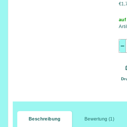
Ver
€1,7
auf
Art
−
Dr
Beschreibung
Bewertung (1)