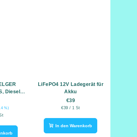
BELGER
LiFePO4 12V Ladegerät für
, Diesel
Akku
€39
Verkaufspreis:
€39 / 1 St
14 %)
is:
St
In den Warenkorb
enkorb