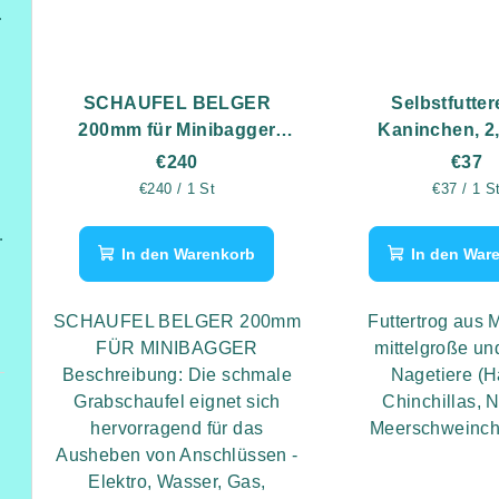
itterzaun
SCHAUFEL BELGER
Selbstfutter
200mm für Minibagger
Kaninchen, 2,
BELGER BG900.01 - 10PS
€240
€37
Verkaufspreis:
Verkaufsp
€240 / 1 St
€37 / 1 S
Höhe 2,6 m
In den Warenkorb
In den War
SCHAUFEL BELGER 200mm
Futtertrog aus M
FÜR MINIBAGGER
mittelgroße un
Beschreibung: Die schmale
Nagetiere (H
Grabschaufel eignet sich
Chinchillas, N
hervorragend für das
Meerschweinch
Ausheben von Anschlüssen -
Elektro, Wasser, Gas,