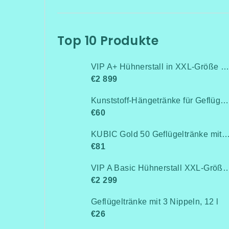
Top 10 Produkte
VIP A+ Hühnerstall in XXL-Größe für 15-20 Hühner-Isoliert(mit Heizung!+Kühlung!, Isolierung und Led-Beleuchtung) - Komplett montiert - Kostenlose Lieferung
€2 899
Kunststoff-Hängetränke für Geflügel, Anschluss an Rohrleitung / Niederdruck bis 0,5 bar
€60
KUBIC Gold 50 Geflügeltränke mit Stand
€81
VIP A Basic Hühnerstall XXL-Größe für 15-20 Hühner - Komplett montiert -Kostenlose Lieferung- Ohne Wärmedämm
€2 299
Geflügeltränke mit 3 Nippeln, 12 l
€26