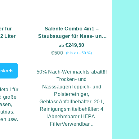
er für
Salente Combo 4in1 –
2 Liter
Staubsauger für Nass- und
Trockenreinigung,
€249,50
ab
Teppichreiniger und
reis:
t
€500
(bis zu –50 %)
Laubbläser in einem
enkorb
50% Nach-Weihnachtsrabatt!!!
Trocken- und
NasssaugenTeppich- und
etall für
Polsterreiniger,
d große
GebläseAbfallbehälter: 20 l,
asen,
Reinigungsmittelbehälter: 4
utrias,
lAbnehmbarer HEPA-
en usw.
FilterVerwendbar...