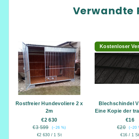
Verwandte 
Kostenloser Ve
Rostfreier Hundevoliere 2 x
Blechschindel 
2m
Eine Kopie der tra
Holzschindeln |
€2 630
€16
Qualität und 
€3 599
€20
(–26 %)
(–20 
Design
Verkaufspreis:
Verkaufsp
€2 630 / 1 St
€16 / 1 S