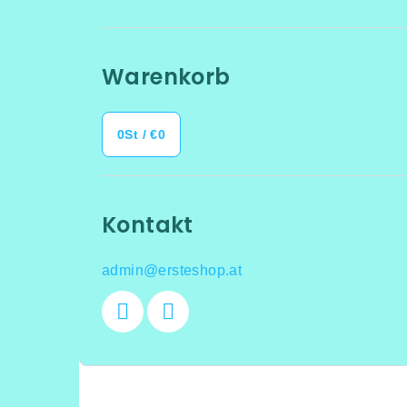
Warenkorb
0
St /
€0
Kontakt
admin
@
ersteshop.at