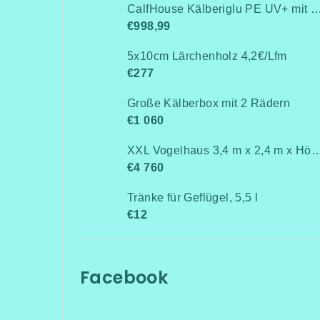
CalfHouse Kälberiglu PE UV+ mit schwerem G
€998,99
5x10cm Lärchenholz 4,2€/Lfm
€277
Große Kälberbox mit 2 Rädern
€1 060
XXL Vogelhaus 3,4 m x 2,4 m x 
€4 760
Tränke für Geflügel, 5,5 l
€12
Facebook