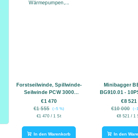
Wärmepumpen,...
Forstseilwinde, Spillwinde-
Minibagger 
Seilwinde PCW 3000
BG910.01 - 10PS
Benzinwinde, Motorwinde,
Euro5
€1 470
€8 521
tragbar
€1 555
€10 000
(–5 %)
(–
Verkaufspreis:
Verkaufspre
€1 470 / 1 St
€8 521 / 1 
In den Warenkorb
In den War