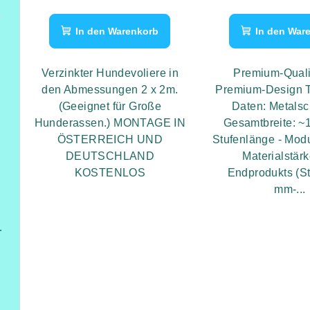
In den Warenkorb
In den War
Verzinkter Hundevoliere in
Premium-Quali
den Abmessungen 2 x 2m.
Premium-Design 
(Geeignet für Große
Daten: Metalsc
Hunderassen.) MONTAGE IN
Gesamtbreite: 
ÖSTERREICH UND
Stufenlänge - Mod
DEUTSCHLAND
Materialstär
KOSTENLOS
Endprodukts (St
füßen
mm-...
ung,Heizung/Kühlung und Beleuchtung