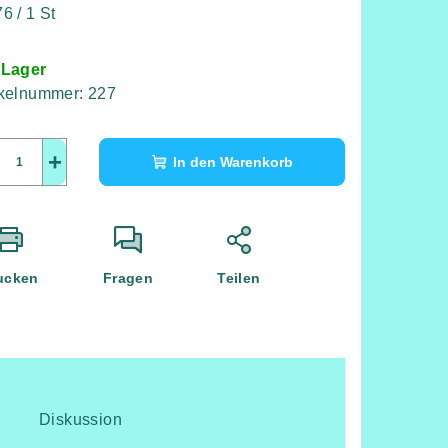
kaufspreis:
6 / 1 St
 Lager
ikelnummer:
227
+
In den Warenkorb
ucken
Fragen
Teilen
Diskussion