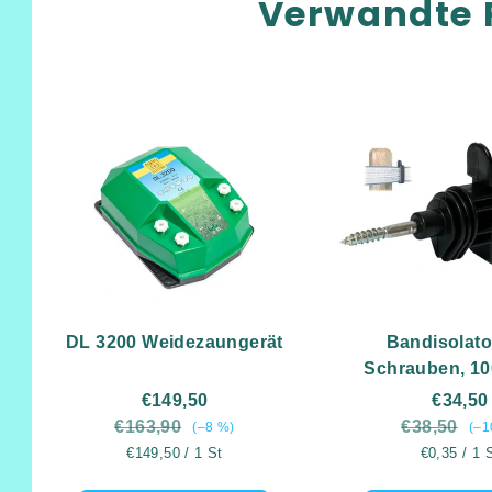
Verwandte 
DL 3200 Weidezaungerät
Bandisolator
Schrauben, 10
+gratis
€149,50
€34,50
Einschraubwe
€163,90
€38,50
(–8 %)
(–1
Verkaufspreis:
Verkaufspr
€149,50 / 1 St
€0,35 / 1 