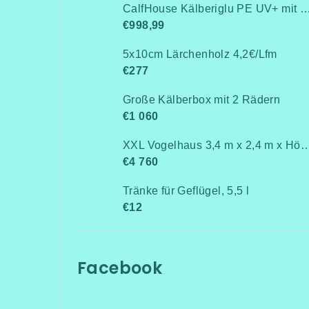
CalfHouse Kälberiglu PE UV+ mit schwerem G
€998,99
5x10cm Lärchenholz 4,2€/Lfm
€277
Große Kälberbox mit 2 Rädern
€1 060
XXL Vogelhaus 3,4 m x 2,4 m x 
€4 760
Tränke für Geflügel, 5,5 l
€12
Facebook