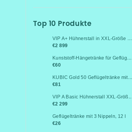
Top 10 Produkte
VIP A+ Hühnerstall in XXL-Größe für 15-20 Hühner-Isoliert(mit Heizung!+Kühlung!, Isolierung und Led-Beleuchtung) - Komplett montiert - Kostenlose Lieferung
€2 899
Kunststoff-Hängetränke für Geflügel, Anschluss an Rohrleitung / Niederdruck bis 0,5 bar
€60
KUBIC Gold 50 Geflügeltränke mit Stand
€81
VIP A Basic Hühnerstall XXL-Größe für 15-20 Hühner - Komplett montiert -Kostenlose Lieferung- Ohne Wärmedämm
€2 299
Geflügeltränke mit 3 Nippeln, 12 l
€26