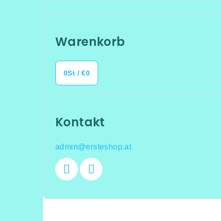
Warenkorb
0
St /
€0
Kontakt
admin
@
ersteshop.at