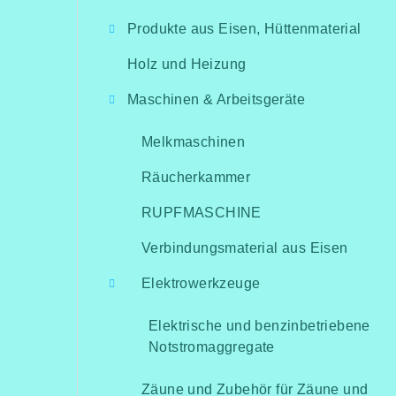
i
Produkte aus Eisen, Hüttenmaterial
t
Holz und Heizung
e
Maschinen & Arbeitsgeräte
n
l
Melkmaschinen
e
Räucherkammer
i
RUPFMASCHINE
s
Verbindungsmaterial aus Eisen
t
Elektrowerkzeuge
e
Elektrische und benzinbetriebene
Notstromaggregate
Zäune und Zubehör für Zäune und