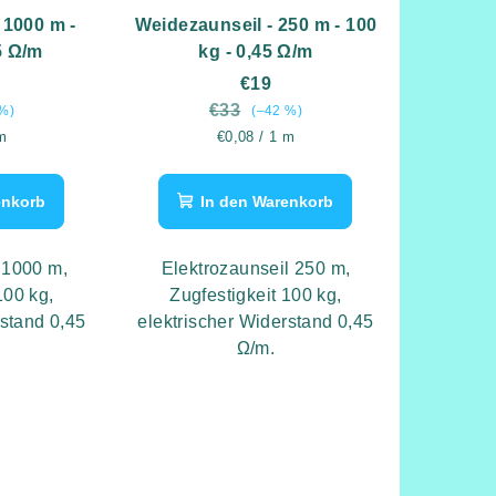
 1000 m -
Weidezaunseil - 250 m - 100
5 Ω/m
kg - 0,45 Ω/m
€19
€33
%)
(–42 %)
eis:
Verkaufspreis:
m
€0,08 / 1 m
enkorb
In den Warenkorb
 1000 m,
Elektrozaunseil 250 m,
100 kg,
Zugfestigkeit 100 kg,
rstand 0,45
elektrischer Widerstand 0,45
Ω/m.