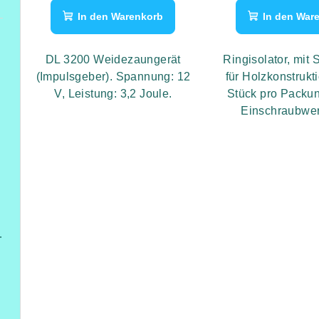
In den Warenkorb
In den War
DL 3200 Weidezaungerät
Ringisolator, mit
(Impulsgeber). Spannung: 12
für Holzkonstrukt
V, Leistung: 3,2 Joule.
Stück pro Packun
Einschraubwe
füßen
ung,Heizung/Kühlung und Beleuchtung