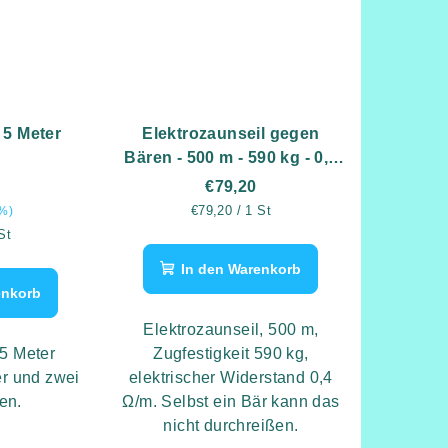
t 5 Meter
Elektrozaunseil gegen
Bären - 500 m - 590 kg - 0,4
Ω/m
€79,20
Verkaufspreis:
€79,20 / 1 St
%)
is:
St
In den Warenkorb
enkorb
Elektrozaunseil, 500 m,
 5 Meter
Zugfestigkeit 590 kg,
r und zwei
elektrischer Widerstand 0,4
ren.
Ω/m. Selbst ein Bär kann das
nicht durchreißen.