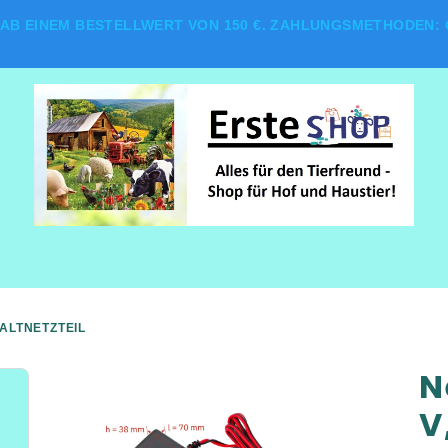
AB EINEM BESTELLWERT VON 150 €. ZAHLUNGSMETHODEN: G
HALTNETZTEIL
N
V