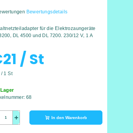
ewertungen
Bewertungsdetails
hschnittliche
duktbewertung
altnetzteiladapter für die Elektrozaungeräte
3200, DL 4500 und DL 7200. 230/12 V, 1 A
€21
/ St
rnen.
kaufspreis:
/ 1 St
 Lager
ikelnummer:
68
+
In den Warenkorb