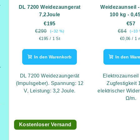
itterzaun
DL 7200 Weidezaungerat
Weidezaunseil -
7,2Joule
100 kg - 0,4
€195
€57
€290
€64
(–32 %)
(–10 
Verkaufspreis:
Verkaufspr
€195 / 1 St
€0,06 / 1 
In den Warenkorb
In den War
Höhe 2,6 m
DL 7200 Weidezaungerät
Elektrozaunseil
(Impulsgeber). Spannung: 12
Zugfestigkeit 
V, Leistung: 3,2 Joule.
elektrischer Wide
Ω/m.
Kostenloser Versand