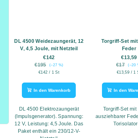
DL 4500 Weidezaungerät, 12
Torgriff-Set mi
V, 4,5 Joule, mit Netzteil
Feder
€142
€13,59
€195
€17
(–27 %)
(–20 
Verkaufspreis:
Verkaufspre
€142 / 1 St
€13,59 / 1 
In den Warenkorb
In den War
DL 4500 Elektrozaungerät
Torgriff-Set mit
(Impulsgenerator). Spannung:
ausziehbarer Fede
12 V, Leistung: 4,5 Joule. Das
Torisolato
Paket enthält ein 230/12-V-