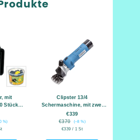
Produkte
, mit
Clipster 13/4
0 Stück
Schermaschine, mit zwei
Akkus, für Schafe
€339
rkzeug.
€370
0 %)
(–8 %)
eis:
Verkaufspreis:
St
€339 / 1 St