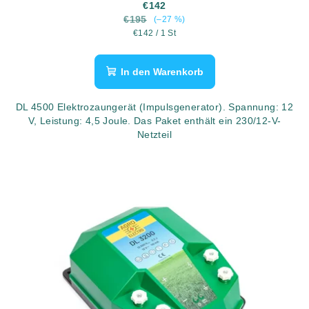
€142
€195
(–27 %)
Verkaufspreis:
€142 / 1 St
In den Warenkorb
DL 4500 Elektrozaungerät (Impulsgenerator). Spannung: 12
V, Leistung: 4,5 Joule. Das Paket enthält ein 230/12-V-
Netzteil