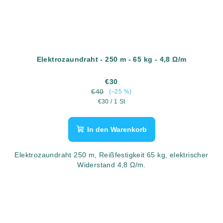
Elektrozaundraht - 250 m - 65 kg - 4,8 Ω/m
€30
€40
(–25 %)
Verkaufspreis:
€30 / 1 St
In den Warenkorb
Elektrozaundraht 250 m, Reißfestigkeit 65 kg, elektrischer
Widerstand 4,8 Ω/m.