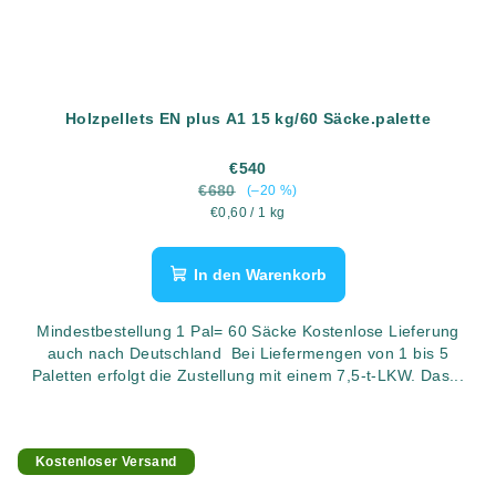
Holzpellets EN plus A1 15 kg/60 Säcke.palette
€540
€680
(–20 %)
Verkaufspreis:
€0,60 / 1 kg
In den Warenkorb
Mindestbestellung 1 Pal= 60 Säcke Kostenlose Lieferung
auch nach Deutschland Bei Liefermengen von 1 bis 5
Paletten erfolgt die Zustellung mit einem 7,5-t-LKW. Das...
Kostenloser Versand