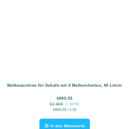
Melkmaschine für Schafe mit 4 Melkeinheiten, 40 Litern
€895,55
€1 000
(–10 %)
Verkaufspreis:
€895,55 / 1 St
In den Warenkorb