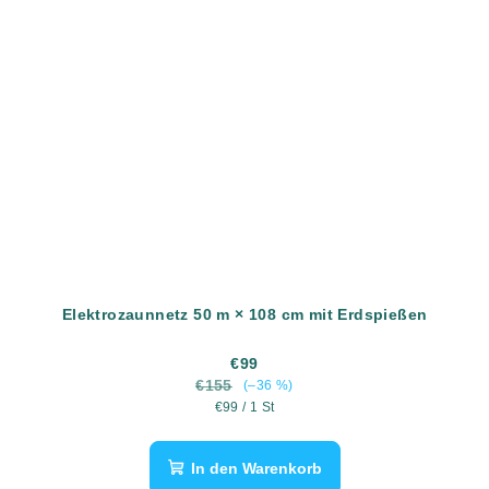
Elektrozaunnetz 50 m × 108 cm mit Erdspießen
€99
€155
(–36 %)
Verkaufspreis:
€99 / 1 St
In den Warenkorb