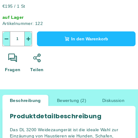
Verkaufspreis:
€195 / 1 St
auf Lager
Artikelnummer:
122
−
+
In den Warenkorb
Fragen
Teilen
Beschreibung
Bewertung (2)
Diskussion
Produktdetailbeschreibung
Das DL 3200 Weidezaungerät ist die ideale Wahl zur
Einzäunung von Haustieren wie Hunden, Schafen,