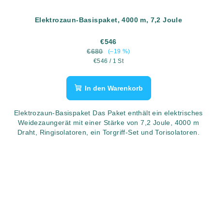
Elektrozaun-Basispaket, 4000 m, 7,2 Joule
€546
€680
(–19 %)
Verkaufspreis:
€546 / 1 St
In den Warenkorb
Elektrozaun-Basispaket Das Paket enthält ein elektrisches
Weidezaungerät mit einer Stärke von 7,2 Joule, 4000 m
Draht, Ringisolatoren, ein Torgriff-Set und Torisolatoren.