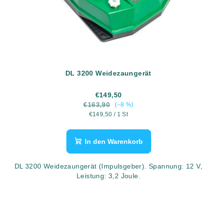
DL 3200 Weidezaungerät
€149,50
€163,90
(–8 %)
Verkaufspreis:
€149,50 / 1 St
In den Warenkorb
DL 3200 Weidezaungerät (Impulsgeber). Spannung: 12 V,
Leistung: 3,2 Joule.