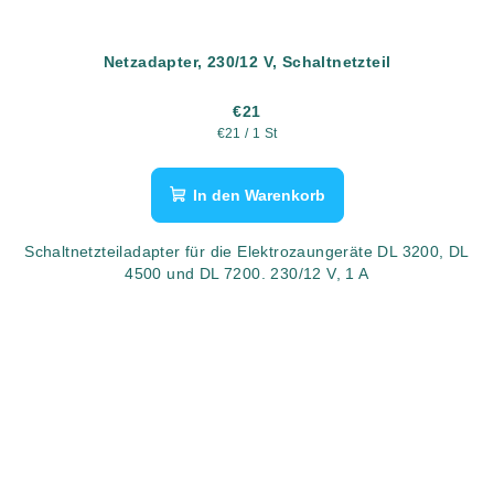
Netzadapter, 230/12 V, Schaltnetzteil
€21
Verkaufspreis:
€21 / 1 St
In den Warenkorb
Schaltnetzteiladapter für die Elektrozaungeräte DL 3200, DL
4500 und DL 7200. 230/12 V, 1 A