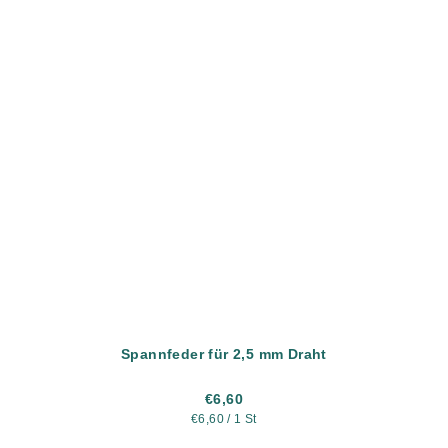
Spannfeder für 2,5 mm Draht
€6,60
Verkaufspreis:
€6,60 / 1 St