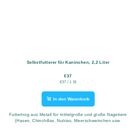
Selbstfutterer für Kaninchen, 2,2 Liter
€37
Verkaufspreis:
€37 / 1 St
In den Warenkorb
Futtertrog aus Metall für mittelgroße und große Nagetiere
(Hasen, Chinchillas, Nutrias, Meerschweinchen usw.