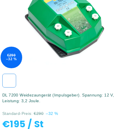
5
Sternen.
€290
–32 %
DL 7200 Weidezaungerät (Impulsgeber). Spannung: 12 V,
Leistung: 3,2 Joule.
Standard-Preis:
€290
–32 %
€195
/ St