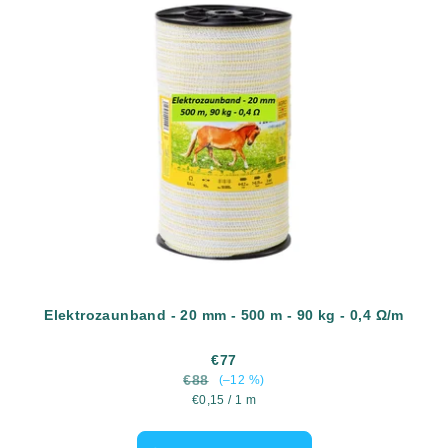
Elektrozaunband - 20 mm - 500 m - 90 kg - 0,4 Ω/m
€77
€88
(–12 %)
Verkaufspreis:
€0,15 / 1 m