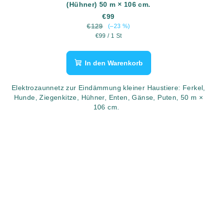
(Hühner) 50 m × 106 cm.
€99
€129
(–23 %)
Verkaufspreis:
€99 / 1 St
In den Warenkorb
Elektrozaunnetz zur Eindämmung kleiner Haustiere: Ferkel,
Hunde, Ziegenkitze, Hühner, Enten, Gänse, Puten, 50 m ×
106 cm.