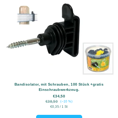
Bandisolator, mit Schrauben, 100 Stück +gratis
Einschraubwerkzeug.
€34,50
€38,50
(–10 %)
Verkaufspreis:
€0,35 / 1 St