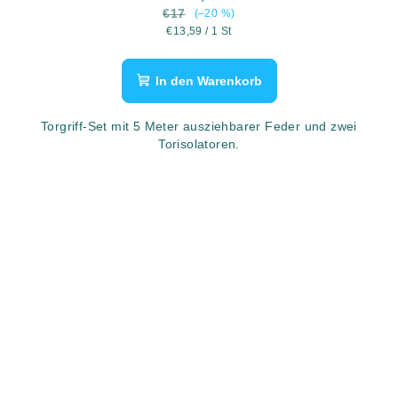
€17
(–20 %)
Verkaufspreis:
€13,59 / 1 St
In den Warenkorb
Torgriff-Set mit 5 Meter ausziehbarer Feder und zwei
Torisolatoren.