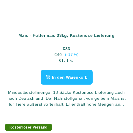
Mais - Futtermais 33kg, Kostenose Lieferung
€33
€40
(–17 %)
Verkaufspreis:
€1 / 1 kg
In den Warenkorb
Mindestbestellmenge: 18 Säcke Kostenose Lieferung auch
nach Deutschland Der Nährstoffgehalt von gelbem Mais ist
für Tiere äußerst vorteilhaft. Er enthält hohe Mengen an...
Kostenloser Versand