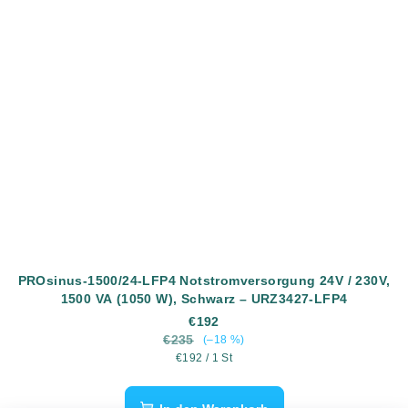
PROsinus-1500/24-LFP4 Notstromversorgung 24V / 230V,
1500 VA (1050 W), Schwarz – URZ3427-LFP4
€192
€235
(–18 %)
Verkaufspreis:
€192 / 1 St