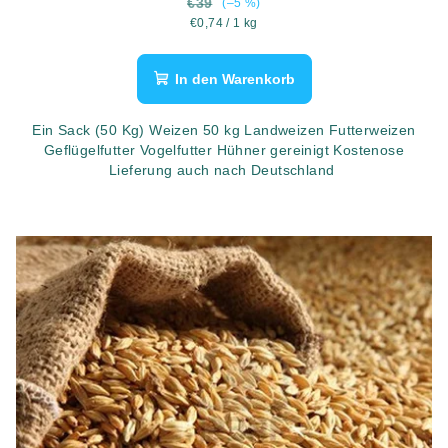
€39
(–5 %)
Verkaufspreis:
€0,74 / 1 kg
In den Warenkorb
Ein Sack (50 Kg) Weizen 50 kg Landweizen Futterweizen
Geflügelfutter Vogelfutter Hühner gereinigt Kostenose
Lieferung auch nach Deutschland