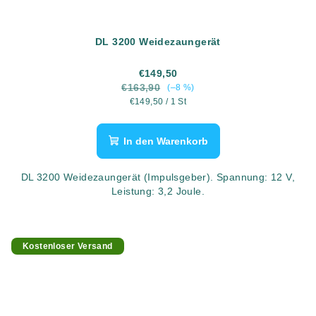
DL 3200 Weidezaungerät
€149,50
€163,90
(–8 %)
Verkaufspreis:
€149,50 / 1 St
In den Warenkorb
DL 3200 Weidezaungerät (Impulsgeber). Spannung: 12 V,
Leistung: 3,2 Joule.
Kostenloser Versand