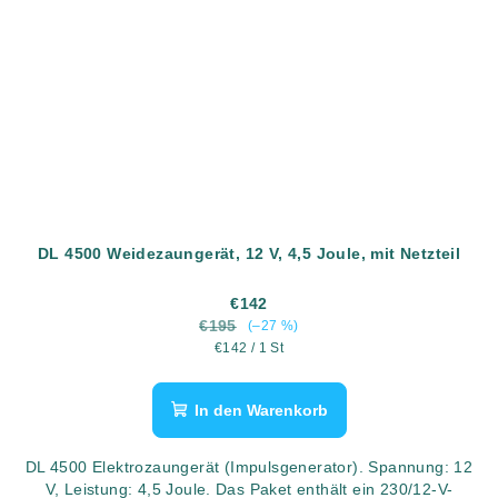
DL 4500 Weidezaungerät, 12 V, 4,5 Joule, mit Netzteil
€142
€195
(–27 %)
Verkaufspreis:
€142 / 1 St
In den Warenkorb
DL 4500 Elektrozaungerät (Impulsgenerator). Spannung: 12
V, Leistung: 4,5 Joule. Das Paket enthält ein 230/12-V-