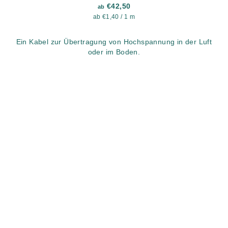
€42,50
ab
Verkaufspreis:
ab €1,40 / 1 m
Ein Kabel zur Übertragung von Hochspannung in der Luft
oder im Boden.