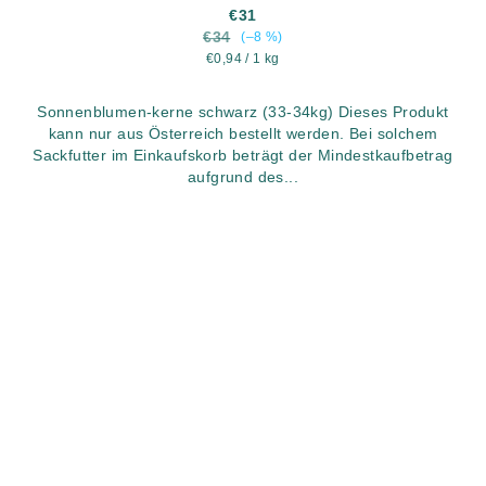
€31
€34
(–8 %)
Verkaufspreis:
€0,94 / 1 kg
Sonnenblumen-kerne schwarz (33-34kg) Dieses Produkt
kann nur aus Österreich bestellt werden. Bei solchem
Sackfutter im Einkaufskorb beträgt der Mindestkaufbetrag
aufgrund des...