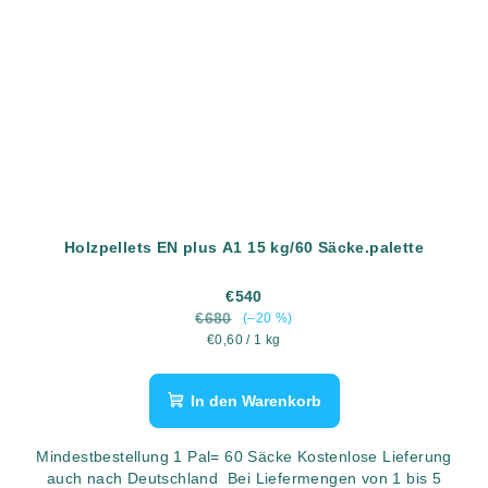
Holzpellets EN plus A1 15 kg/60 Säcke.palette
€540
€680
(–20 %)
Verkaufspreis:
€0,60 / 1 kg
In den Warenkorb
Mindestbestellung 1 Pal= 60 Säcke Kostenlose Lieferung
auch nach Deutschland Bei Liefermengen von 1 bis 5