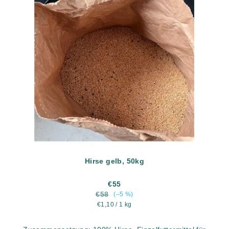
Hirse gelb, 50kg
€55
€58
(–5 %)
Verkaufspreis:
€1,10 / 1 kg