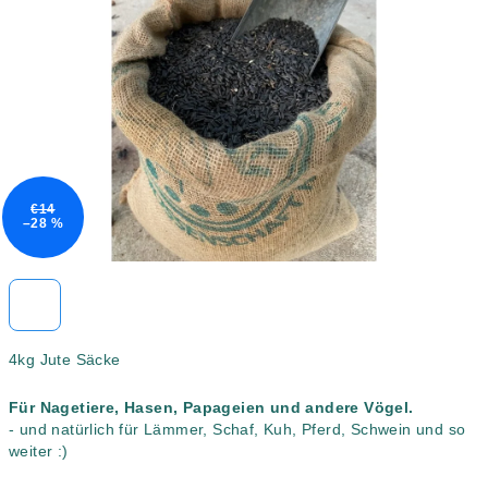
5
Sternen.
€14
–28 %
4kg Jute Säcke
Für Nagetiere, Hasen, Papageien und andere Vögel.
- und natürlich für Lämmer, Schaf, Kuh, Pferd, Schwein und so
weiter :)