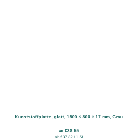
Kunststoffplatte, glatt, 1500 × 800 × 17 mm, Grau
€38,55
ab
Verkaufspreis:
ab €37,82 / 1 St