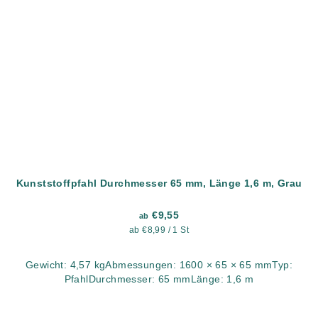
Kunststoffpfahl Durchmesser 65 mm, Länge 1,6 m, Grau
€9,55
ab
Verkaufspreis:
ab €8,99 / 1 St
Gewicht: 4,57 kgAbmessungen: 1600 × 65 × 65 mmTyp:
PfahlDurchmesser: 65 mmLänge: 1,6 m