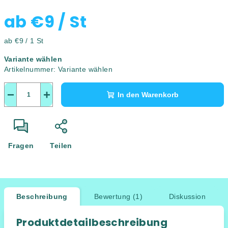
ab
€9
/ St
Verkaufspreis:
ab €9 / 1 St
Variante wählen
Artikelnummer:
Variante wählen
−
+
In den Warenkorb
Fragen
Teilen
Beschreibung
Bewertung (1)
Diskussion
Produktdetailbeschreibung