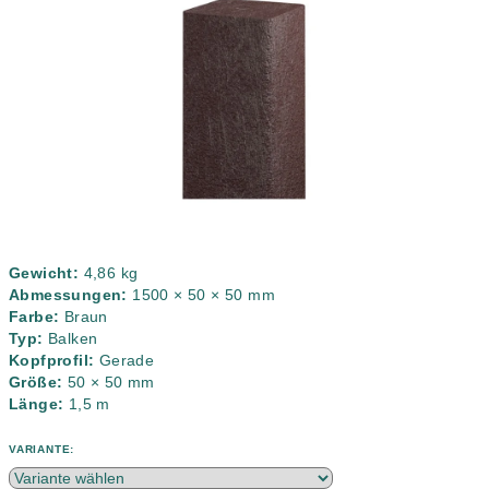
5
Sternen.
Gewicht:
4,86 kg
Abmessungen:
1500 × 50 × 50 mm
Farbe:
Braun
Typ:
Balken
Kopfprofil:
Gerade
Größe:
50 × 50 mm
Länge:
1,5 m
VARIANTE: