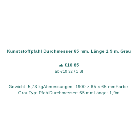
Kunststoffpfahl Durchmesser 65 mm, Länge 1,9 m, Grau
€10,85
ab
Verkaufspreis:
ab €10,32 / 1 St
Gewicht: 5,73 kgAbmessungen: 1900 × 65 × 65 mmFarbe:
GrauTyp: PfahlDurchmesser: 65 mmLänge: 1,9m