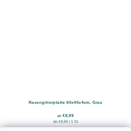
Rasengitterplatte 60x40x4cm, Grau
€8,99
ab
Verkaufspreis:
ab €8,96 / 1 St