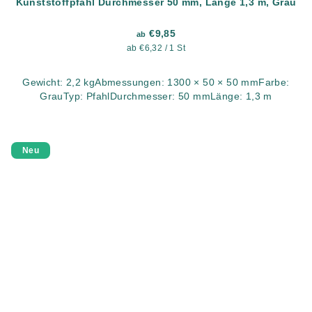
Kunststoffpfahl Durchmesser 50 mm, Länge 1,3 m, Grau
€9,85
ab
Verkaufspreis:
ab €6,32 / 1 St
Gewicht: 2,2 kgAbmessungen: 1300 × 50 × 50 mmFarbe:
GrauTyp: PfahlDurchmesser: 50 mmLänge: 1,3 m
Neu