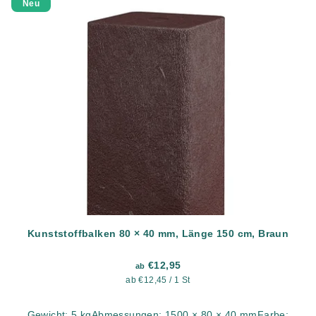
Neu
Kunststoffbalken 80 × 40 mm, Länge 150 cm, Braun
€12,95
ab
Verkaufspreis:
ab €12,45 / 1 St
Gewicht: 5 kgAbmessungen: 1500 × 80 × 40 mmFarbe: