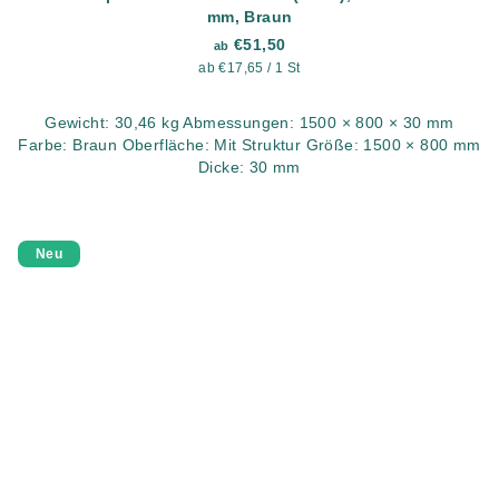
mm, Braun
€51,50
ab
Verkaufspreis:
ab €17,65 / 1 St
Gewicht: 30,46 kg Abmessungen: 1500 × 800 × 30 mm
Farbe: Braun Oberfläche: Mit Struktur Größe: 1500 × 800 mm
Dicke: 30 mm
Neu