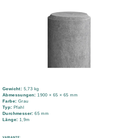
5,0
von
5
Sternen.
Gewicht:
5,73 kg
Abmessungen:
1900 × 65 × 65 mm
Farbe:
Grau
Typ:
Pfahl
Durchmesser:
65 mm
Länge:
1,9m
VARIANTE: