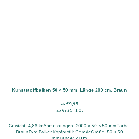
Kunststoffbalken 50 × 50 mm, Länge 200 cm, Braun
€9,95
ab
Verkaufspreis:
ab €9,95 / 1 St
Gewicht: 4,86 kgAbmessungen: 2000 × 50 × 50 mmFarbe:
BraunTyp: BalkenKopfprofil: GeradeGröße: 50 × 50
mmLänge: 2,0 m