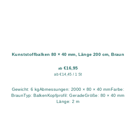
Kunststoffbalken 80 × 40 mm, Länge 200 cm, Braun
€16,95
ab
Verkaufspreis:
ab €14,45 / 1 St
Gewicht: 6 kgAbmessungen: 2000 × 80 × 40 mmFarbe:
BraunTyp: BalkenKopfprofil: GeradeGröße: 80 × 40 mm
Länge: 2 m