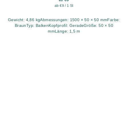
ab
Verkaufspreis:
ab €9 / 1 St
Gewicht: 4,86 kgAbmessungen: 1500 × 50 × 50 mmFarbe:
BraunTyp: BalkenKopfprofil: GeradeGröße: 50 × 50
mmLänge: 1,5 m