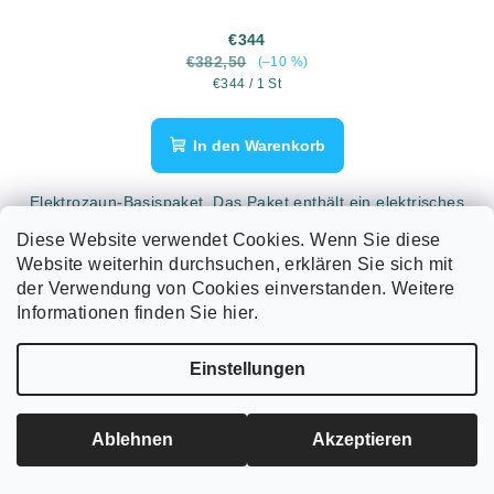
€344
€382,50
(–10 %)
Verkaufspreis:
€344 / 1 St
In den Warenkorb
Elektrozaun-Basispaket. Das Paket enthält ein elektrisches
Weidezaungerät mit einer Stärke von 4,5 Joule, 2000 m
Diese Website verwendet Cookies. Wenn Sie diese
Draht, Ringisolatoren, ein Torgriff-Set und Torisolatoren.
Website weiterhin durchsuchen, erklären Sie sich mit
der Verwendung von Cookies einverstanden. Weitere
Informationen finden Sie hier.
Einstellungen
Ablehnen
Akzeptieren