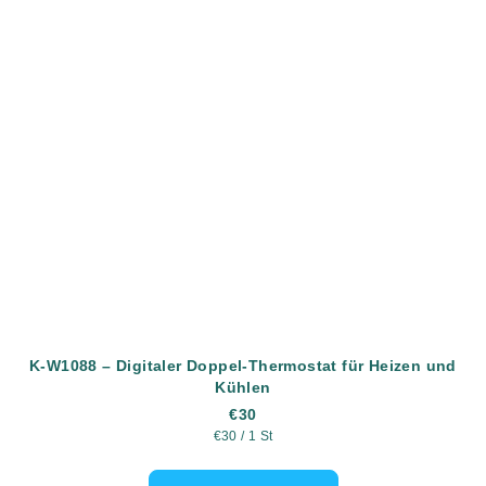
K-W1088 – Digitaler Doppel-Thermostat für Heizen und
Kühlen
€30
Verkaufspreis:
€30 / 1 St