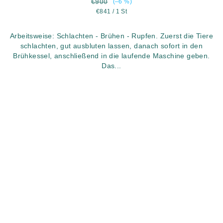
€900
(–6 %)
Verkaufspreis:
€841 / 1 St
Arbeitsweise: Schlachten - Brühen - Rupfen. Zuerst die Tiere
schlachten, gut ausbluten lassen, danach sofort in den
Brühkessel, anschließend in die laufende Maschine geben.
Das...