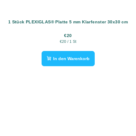
1 Stück PLEXIGLAS®️ Platte 5 mm Klarfenster 30x30 cm
€20
Verkaufspreis:
€20 / 1 St
In den Warenkorb