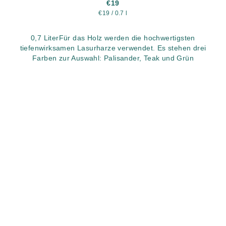
€19
Verkaufspreis:
€19 / 0.7 l
0,7 LiterFür das Holz werden die hochwertigsten
tiefenwirksamen Lasurharze verwendet. Es stehen drei
Farben zur Auswahl: Palisander, Teak und Grün