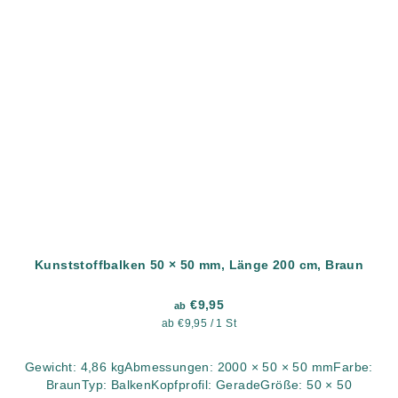
Kunststoffbalken 50 × 50 mm, Länge 200 cm, Braun
€9,95
ab
Verkaufspreis:
ab €9,95 / 1 St
Gewicht: 4,86 kgAbmessungen: 2000 × 50 × 50 mmFarbe:
BraunTyp: BalkenKopfprofil: GeradeGröße: 50 × 50