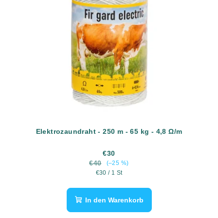
Elektrozaundraht - 250 m - 65 kg - 4,8 Ω/m
€30
€40
(–25 %)
Verkaufspreis:
€30 / 1 St
In den Warenkorb