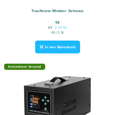
Traufleiste Wimber- Schwarz
€6
€7
(–14 %)
Verkaufspreis:
€6 / 1 St
In den Warenkorb
Kostenloser Versand