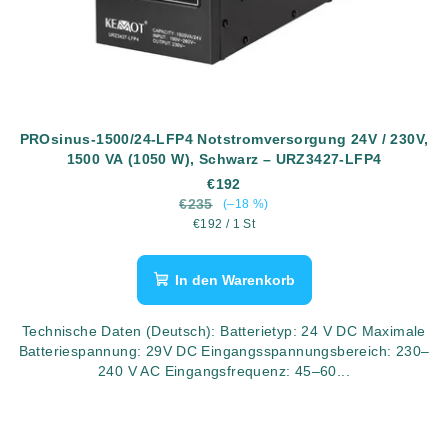
PROsinus-1500/24-LFP4 Notstromversorgung 24V / 230V,
1500 VA (1050 W), Schwarz – URZ3427-LFP4
€192
€235
(–18 %)
Verkaufspreis:
€192 / 1 St
In den Warenkorb
Technische Daten (Deutsch): Batterietyp: 24 V DC Maximale
Batteriespannung: 29V DC Eingangsspannungsbereich: 230–
240 V AC Eingangsfrequenz: 45–60...