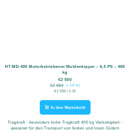
HT-MD-400 Motorbetriebener Muldenkipper – 6,5 PS – 400
kg
€2 550
€2 990
(–14 %)
Verkaufspreis:
€2 550 / 1 St
In den Warenkorb
Tragkraft - besonders hohe Tragkraft 400 kg Vielseitigkeit -
geeignet für den Transport von festen und losen Gütern