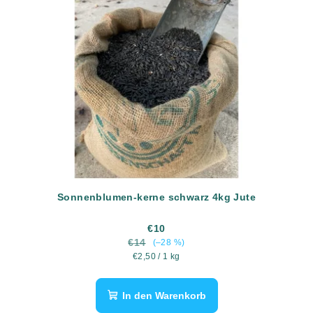
Sonnenblumen-kerne schwarz 4kg Jute
€10
€14
(–28 %)
Verkaufspreis:
€2,50 / 1 kg
In den Warenkorb