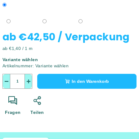
ab
€42,50
/ Verpackung
Verkaufspreis:
ab €1,40 / 1 m
Variante wählen
Artikelnummer:
Variante wählen
−
+
In den Warenkorb
Fragen
Teilen