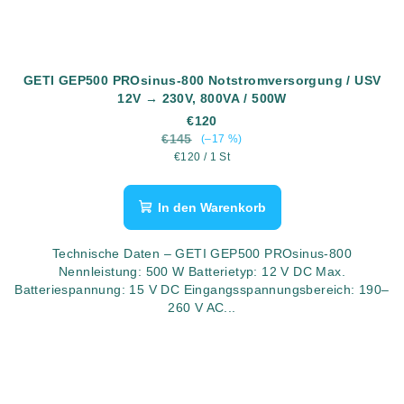
GETI GEP500 PROsinus-800 Notstromversorgung / USV
12V → 230V, 800VA / 500W
€120
€145
(–17 %)
Verkaufspreis:
€120 / 1 St
In den Warenkorb
Technische Daten – GETI GEP500 PROsinus-800
Nennleistung: 500 W Batterietyp: 12 V DC Max.
Batteriespannung: 15 V DC Eingangsspannungsbereich: 190–
260 V AC...