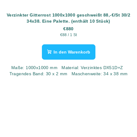
Verzinkter Gitterrost 1000x1000 geschweißt 88,-€/St 30/2
34x38. Eine Palette. (enthält 10 Stück)
€880
Verkaufspreis:
€88 / 1 St
In den Warenkorb
Maße: 1000x1000 mm Material: Verzinktes DX51D+Z
Tragendes Band: 30 x 2 mm Maschenweite: 34 x 38 mm