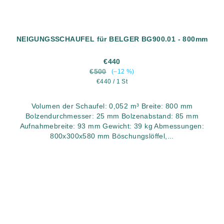
NEIGUNGSSCHAUFEL für BELGER BG900.01 - 800mm
€440
€500
(–12 %)
Verkaufspreis:
€440 / 1 St
Volumen der Schaufel: 0,052 m³ Breite: 800 mm
Bolzendurchmesser: 25 mm Bolzenabstand: 85 mm
Aufnahmebreite: 93 mm Gewicht: 39 kg Abmessungen:
800x300x580 mm Böschungslöffel,...