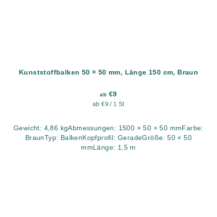
Kunststoffbalken 50 × 50 mm, Länge 150 cm, Braun
€9
ab
Verkaufspreis:
ab €9 / 1 St
Gewicht: 4,86 kgAbmessungen: 1500 × 50 × 50 mmFarbe:
BraunTyp: BalkenKopfprofil: GeradeGröße: 50 × 50
mmLänge: 1,5 m