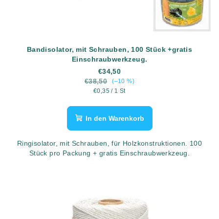
Bandisolator, mit Schrauben, 100 Stück +gratis
Einschraubwerkzeug.
€34,50
€38,50
(–10 %)
Verkaufspreis:
€0,35 / 1 St
In den Warenkorb
Ringisolator, mit Schrauben, für Holzkonstruktionen. 100
Stück pro Packung + gratis Einschraubwerkzeug.