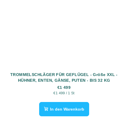
TROMMELSCHLÄGER FÜR GEFLÜGEL - Größe XXL -
HÜHNER, ENTEN, GÄNSE, PUTEN - BIS 32 KG
€1 499
Verkaufspreis:
€1 499 / 1 St
In den Warenkorb