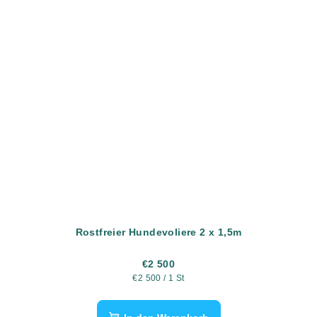
Rostfreier Hundevoliere 2 x 1,5m
€2 500
Verkaufspreis:
€2 500 / 1 St