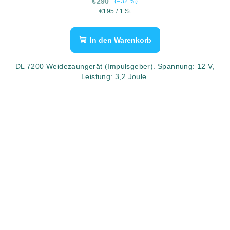
€290
(–32 %)
Verkaufspreis:
€195 / 1 St
In den Warenkorb
DL 7200 Weidezaungerät (Impulsgeber). Spannung: 12 V,
Leistung: 3,2 Joule.