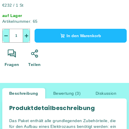
Verkaufspreis:
€232 / 1 St
auf Lager
Artikelnummer:
65
−
+
In den Warenkorb
Fragen
Teilen
Beschreibung
Bewertung (3)
Diskussion
Produktdetailbeschreibung
Das Paket enthält alle grundlegenden Zubehörteile, die
für den Aufbau eines Elektrozauns benötigt werden: ein