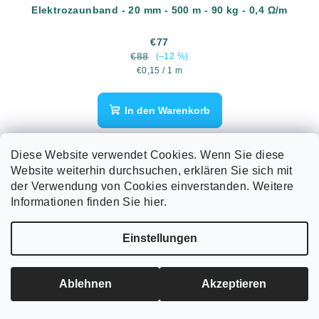
Elektrozaunband - 20 mm - 500 m - 90 kg - 0,4 Ω/m
€77
€88
(–12 %)
Verkaufspreis:
€0,15 / 1 m
In den Warenkorb
Elektrozaunband, Durchmesser 20 mm, 500 m,
Diese Website verwendet Cookies. Wenn Sie diese
Bruchfestigkeit 90 kg, elektrischer Widerstand 0,4 Ω/m.
Website weiterhin durchsuchen, erklären Sie sich mit
der Verwendung von Cookies einverstanden. Weitere
Informationen finden Sie hier.
Einstellungen
Ablehnen
Akzeptieren