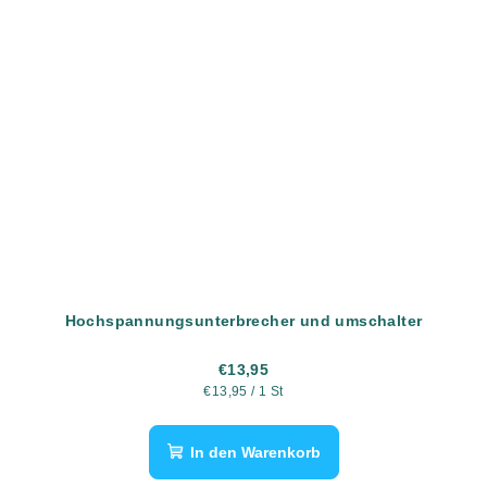
Hochspannungsunterbrecher und umschalter
€13,95
Verkaufspreis:
€13,95 / 1 St
In den Warenkorb