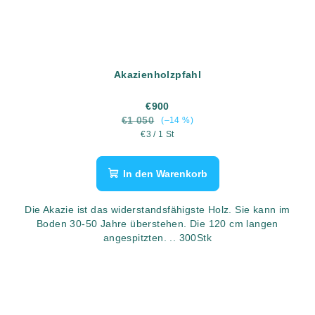
Akazienholzpfahl
€900
€1 050
(–14 %)
Verkaufspreis:
€3 / 1 St
In den Warenkorb
Die Akazie ist das widerstandsfähigste Holz. Sie kann im
Boden 30-50 Jahre überstehen. Die 120 cm langen
angespitzten. .. 300Stk