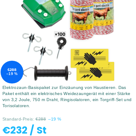
4,7
von
5
Sternen.
€288
–19 %
Elektrozaun-Basispaket zur Einzäunung von Haustieren. Das
Paket enthält ein elektrisches Weidezaungerät mit einer Stärke
von 3,2 Joule, 750 m Draht, Ringisolatoren, ein Torgriff-Set und
Torisolatoren.
Standard-Preis:
€288
–19 %
€232
/ St