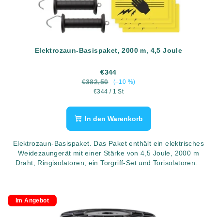
Elektrozaun-Basispaket, 2000 m, 4,5 Joule
€344
€382,50
(–10 %)
Verkaufspreis:
€344 / 1 St
In den Warenkorb
Elektrozaun-Basispaket. Das Paket enthält ein elektrisches
Weidezaungerät mit einer Stärke von 4,5 Joule, 2000 m
Draht, Ringisolatoren, ein Torgriff-Set und Torisolatoren.
Im Angebot