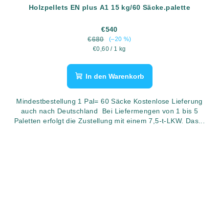
Holzpellets EN plus A1 15 kg/60 Säcke.palette
€540
€680
(–20 %)
Verkaufspreis:
€0,60 / 1 kg
In den Warenkorb
Mindestbestellung 1 Pal= 60 Säcke Kostenlose Lieferung
auch nach Deutschland Bei Liefermengen von 1 bis 5
Paletten erfolgt die Zustellung mit einem 7,5-t-LKW. Das...