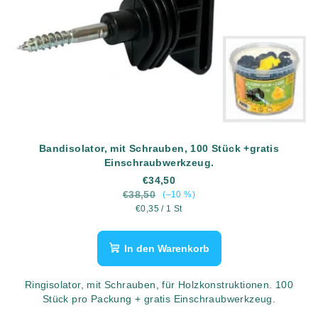
Bandisolator, mit Schrauben, 100 Stück +gratis
Einschraubwerkzeug.
€34,50
€38,50
(–10 %)
Verkaufspreis:
€0,35 / 1 St
In den Warenkorb
Ringisolator, mit Schrauben, für Holzkonstruktionen. 100
Stück pro Packung + gratis Einschraubwerkzeug.