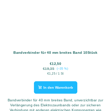
Bandverbinder für 40 mm breites Band 10Stück
€12,50
€19,35
(–35 %)
Verkaufspreis:
€1,25 / 1 St
In den Warenkorb
Bandverbinder für 40 mm breites Band, unverzichtbar zur
Verlängerung des Elektrozaunbands oder zur sicheren
Verbindung mit anderen elektrischen Komponenten wie