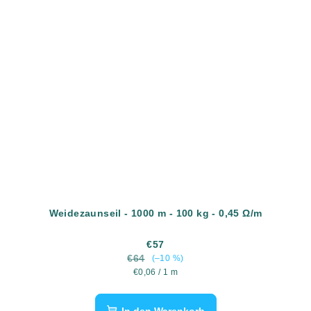
Weidezaunseil - 1000 m - 100 kg - 0,45 Ω/m
€57
€64
(–10 %)
Verkaufspreis:
€0,06 / 1 m
In den Warenkorb