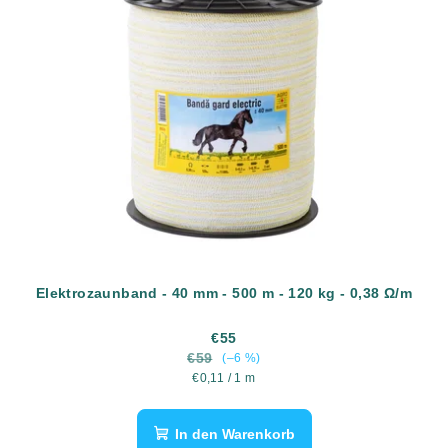
Elektrozaunband - 40 mm - 500 m - 120 kg - 0,38 Ω/m
€55
€59
(–6 %)
Verkaufspreis:
€0,11 / 1 m
In den Warenkorb