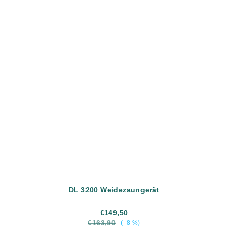
DL 3200 Weidezaungerät
€149,50
€163,90
(–8 %)