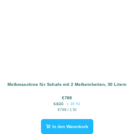
Melkmaschine für Schafe mit 2 Melkeinheiten, 30 Litern
€769
€920
(–16 %)
Verkaufspreis:
€769 / 1 St
In den Warenkorb