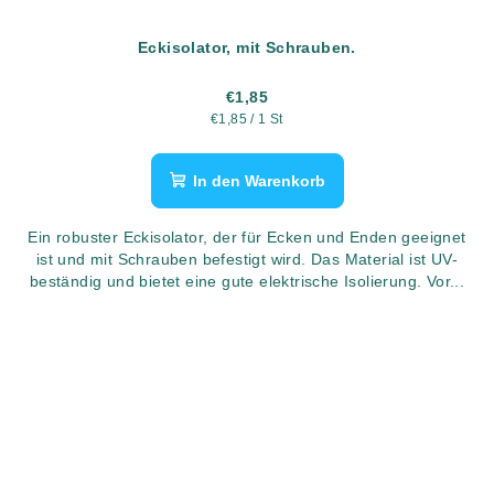
Eckisolator, mit Schrauben.
€1,85
Verkaufspreis:
€1,85 / 1 St
In den Warenkorb
Ein robuster Eckisolator, der für Ecken und Enden geeignet
ist und mit Schrauben befestigt wird. Das Material ist UV-
beständig und bietet eine gute elektrische Isolierung. Vor...