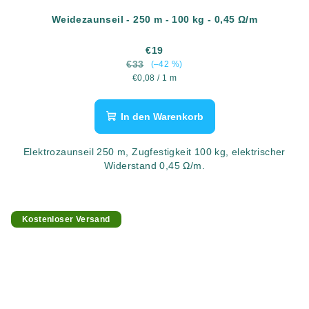
Weidezaunseil - 250 m - 100 kg - 0,45 Ω/m
€19
€33
(–42 %)
Verkaufspreis:
€0,08 / 1 m
In den Warenkorb
Elektrozaunseil 250 m, Zugfestigkeit 100 kg, elektrischer
Widerstand 0,45 Ω/m.
Kostenloser Versand