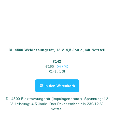
DL 4500 Weidezaungerät, 12 V, 4,5 Joule, mit Netzteil
€142
€195
(–27 %)
Verkaufspreis:
€142 / 1 St
In den Warenkorb
DL 4500 Elektrozaungerät (Impulsgenerator). Spannung: 12
V, Leistung: 4,5 Joule. Das Paket enthält ein 230/12-V-
Netzteil