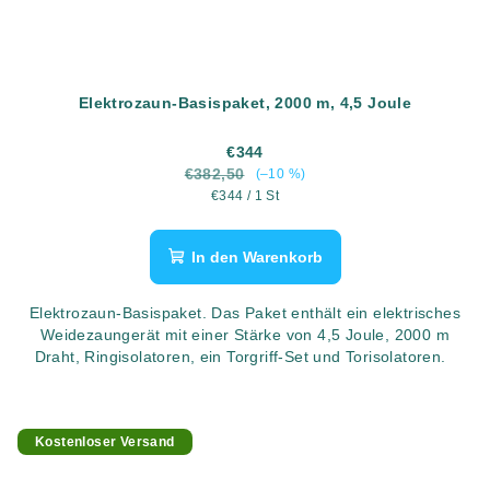
Elektrozaun-Basispaket, 2000 m, 4,5 Joule
€344
€382,50
(–10 %)
Verkaufspreis:
€344 / 1 St
In den Warenkorb
Elektrozaun-Basispaket. Das Paket enthält ein elektrisches
Weidezaungerät mit einer Stärke von 4,5 Joule, 2000 m
Draht, Ringisolatoren, ein Torgriff-Set und Torisolatoren.
Kostenloser Versand