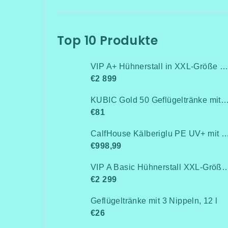
Top 10 Produkte
VIP A+ Hühnerstall in XXL-Größe für 15-20 Hühner-Isoliert(mit Heizung!+Kühlung!, Isolierung und Led-Beleuchtung) - Komplett montiert - Kostenlose Lieferung
€2 899
KUBIC Gold 50 Geflügeltränke mit Stand
€81
CalfHouse Kälberiglu PE UV+ mit schwerem G
€998,99
VIP A Basic Hühnerstall XXL-Größe für 15-20 Hühner - Komplett montiert -Kostenlose Lieferung- Ohne Wärmedämm
€2 299
Geflügeltränke mit 3 Nippeln, 12 l
€26