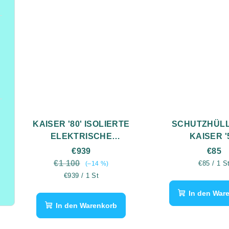
KAISER '80' ISOLIERTE
SCHUTZHÜLL
ELEKTRISCHE
KAISER '
RÄUCHERKAMMER
€939
€85
€1 100
Verkaufsp
€85 / 1 S
(–14 %)
Verkaufspreis:
€939 / 1 St
In den War
In den Warenkorb