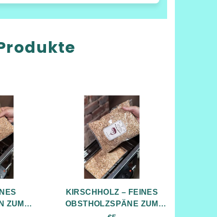
Produkte
INES
KIRSCHHOLZ – FEINES
N ZUM
OBSTHOLZSPÄNE ZUM
RN
RÄUCHERN