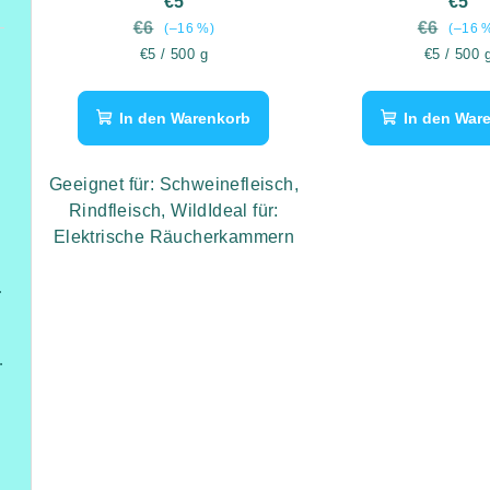
€5
€5
€6
€6
(–16 %)
(–16 
Verkaufspreis:
Verkaufsp
€5 / 500 g
€5 / 500 
In den Warenkorb
In den War
Geeignet für: Schweinefleisch,
Rindfleisch, WildIdeal für:
füßen
Elektrische Räucherkammern
itterzaun
ung,Heizung/Kühlung und Beleuchtung