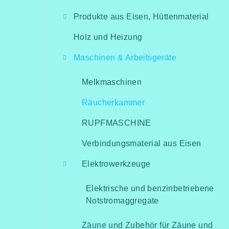
i
Produkte aus Eisen, Hüttenmaterial
t
Holz und Heizung
e
Maschinen & Arbeitsgeräte
n
l
Melkmaschinen
e
Räucherkammer
i
RUPFMASCHINE
s
Verbindungsmaterial aus Eisen
t
Elektrowerkzeuge
e
Elektrische und benzinbetriebene
Notstromaggregate
Zäune und Zubehör für Zäune und