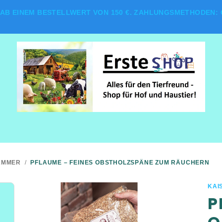
AB EINEM BESTELLWERT VON 150 €. ZAHLUNGSMETHODEN: G
AMMER
/
PFLAUME – FEINES OBSTHOLZSPÄNE ZUM RÄUCHERN
KAI
P