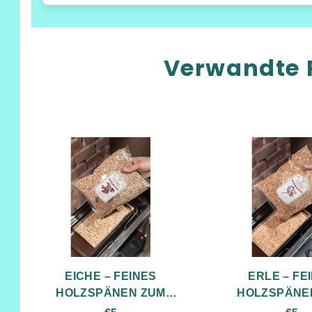
Verwandte 
EICHE – FEINES
ERLE – FE
HOLZSPÄNEN ZUM
HOLZSPÄNE
RÄUCHERN 500g
RÄUCHE