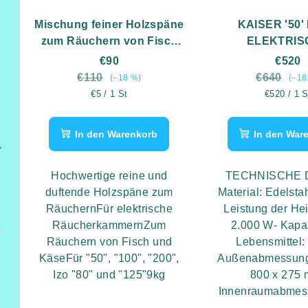
Mischung feiner Holzspäne
KAISER '50'
zum Räuchern von Fisch
ELEKTRIS
und Käse 18x500g/9kg
RÄUCHERK
€90
€520
€110
€640
(–18 %)
(–18
Verkaufspreis:
Verkaufspr
€5 / 1 St
€520 / 1 S
In den Warenkorb
In den War
Höhe 2,6 m
Hochwertige reine und
TECHNISCHE 
duftende Holzspäne zum
Material: Edelsta
RäuchernFür elektrische
Leistung der Hei
RäucherkammernZum
2.000 W- Kapaz
Räuchern von Fisch und
Lebensmittel:
KäseFür "50", "100", "200",
Außenabmessung
Izo "80" und "125"9kg
800 x 275
Innenraumabmess