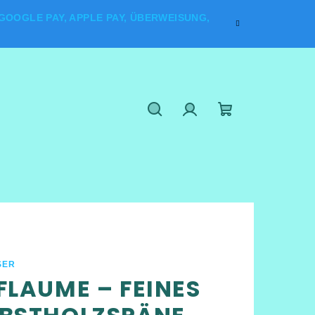
OOGLE PAY, APPLE PAY, ÜBERWEISUNG,
Suchen
Login
Warenkorb
SER
FLAUME – FEINES