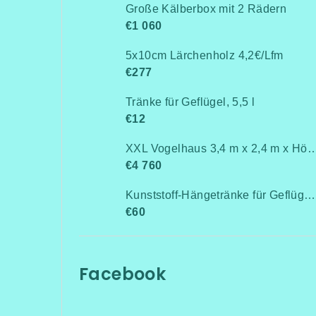
Große Kälberbox mit 2 Rädern
€1 060
5x10cm Lärchenholz 4,2€/Lfm
€277
Tränke für Geflügel, 5,5 l
€12
XXL Vogelhaus 3,4 m x 2,4 m x 
€4 760
Kunststoff-Hängetränke für Geflügel, Anschluss an Rohrleitung / Niederdruck bis 0,5 bar
€60
Facebook