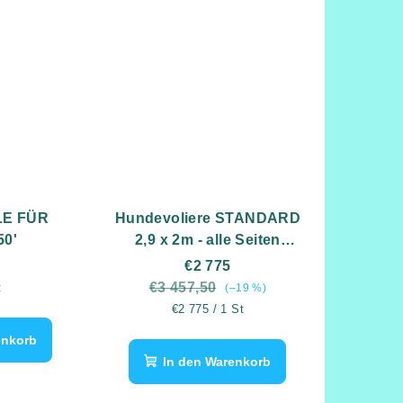
E FÜR
Hundevoliere STANDARD
50'
2,9 x 2m - alle Seiten
vollständig geöffnet
€2 775
reis:
€3 457,50
t
(–19 %)
Verkaufspreis:
€2 775 / 1 St
enkorb
In den Warenkorb