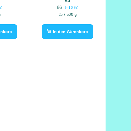
€5
€6
%)
(–16 %)
reis:
Verkaufspreis:
g
€5 / 500 g
enkorb
In den Warenkorb