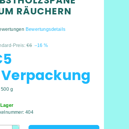
BSTHOLZSPÄNE
UM RÄUCHERN
ewertungen
Bewertungsdetails
hschnittliche
duktbewertung
ndard-Preis:
€6
–16 %
€5
 Verpackung
rnen.
kaufspreis:
/ 500 g
 Lager
ikelnummer:
404