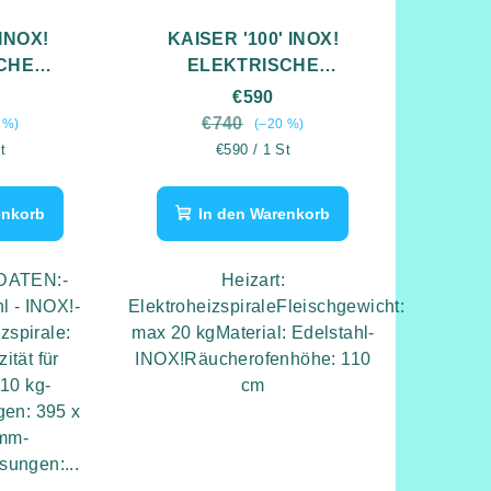
 INOX!
KAISER '100' INOX!
CHE
ELEKTRISCHE
AMMER
RÄUCHERKAMMER
€590
€740
 %)
(–20 %)
eis:
Verkaufspreis:
t
€590 / 1 St
enkorb
In den Warenkorb
DATEN:-
Heizart:
hl - INOX!-
ElektroheizspiraleFleischgewicht:
zspirale:
max 20 kgMaterial: Edelstahl-
ität für
INOX!Räucherofenhöhe: 110
 10 kg-
cm
en: 395 x
 mm-
ungen:...