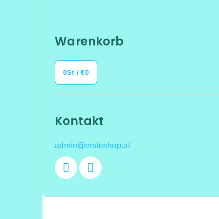
Warenkorb
0
St /
€0
Kontakt
admin
@
ersteshop.at