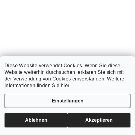
Diese Website verwendet Cookies. Wenn Sie diese
Website weiterhin durchsuchen, erklären Sie sich mit
EICHE – FEINES HOLZSPÄNEN ZUM RÄUCHERN 500g
der Verwendung von Cookies einverstanden. Weitere
Informationen finden Sie hier.
€5
€6
(–16 %)
Einstellungen
Verkaufspreis:
€5 / 500 g
Ablehnen
Akzeptieren
In den Warenkorb