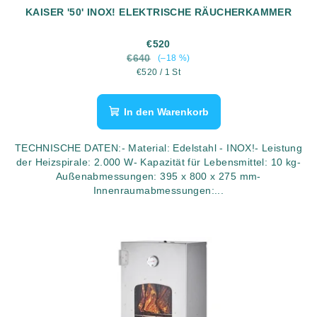
KAISER '50' INOX! ELEKTRISCHE RÄUCHERKAMMER
€520
€640
(–18 %)
Verkaufspreis:
€520 / 1 St
In den Warenkorb
TECHNISCHE DATEN:- Material: Edelstahl - INOX!- Leistung
der Heizspirale: 2.000 W- Kapazität für Lebensmittel: 10 kg-
Außenabmessungen: 395 x 800 x 275 mm-
Innenraumabmessungen:...