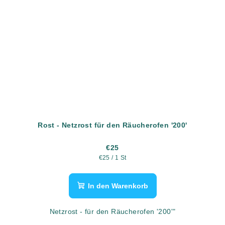
Rost - Netzrost für den Räucherofen '200'
€25
Verkaufspreis:
€25 / 1 St
In den Warenkorb
Netzrost - für den Räucherofen '200'"