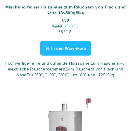
Mischung feiner Holzspäne zum Räuchern von Fisch und
Käse 18x500g/9kg
€90
€110
(–18 %)
Verkaufspreis:
€5 / 1 St
In den Warenkorb
Hochwertige reine und duftende Holzspäne zum RäuchernFür
elektrische RäucherkammernZum Räuchern von Fisch und
KäseFür "50", "100", "200", Izo "80" und "125"9kg