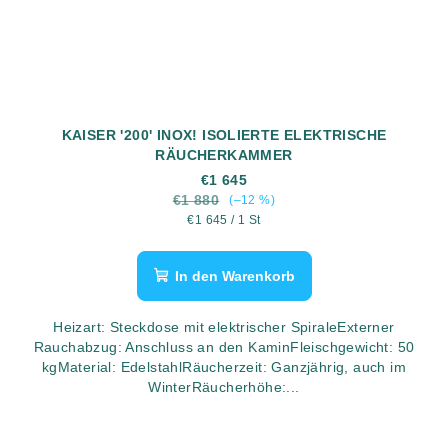
KAISER '200' INOX! ISOLIERTE ELEKTRISCHE
RÄUCHERKAMMER
€1 645
€1 880
(–12 %)
Verkaufspreis:
€1 645 / 1 St
In den Warenkorb
Heizart: Steckdose mit elektrischer SpiraleExterner
Rauchabzug: Anschluss an den KaminFleischgewicht: 50
kgMaterial: EdelstahlRäucherzeit: Ganzjährig, auch im
WinterRäucherhöhe:...