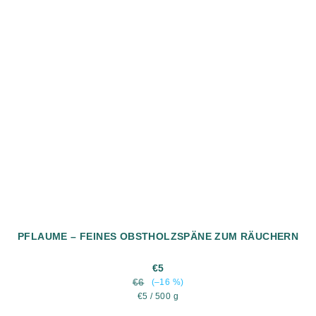
PFLAUME – FEINES OBSTHOLZSPÄNE ZUM RÄUCHERN
€5
€6
(–16 %)
Verkaufspreis:
€5 / 500 g