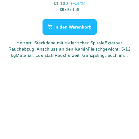
€1 100
(–14 %)
Verkaufspreis:
€939 / 1 St
In den Warenkorb
Heizart: Steckdose mit elektrischer SpiraleExterner
Rauchabzug: Anschluss an den KaminFleischgewicht: 5-12
kgMaterial: EdelstahlRäucherzeit: Ganzjährig, auch im...