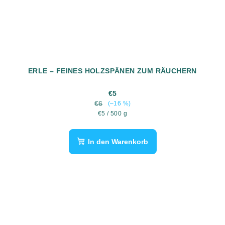
ERLE – FEINES HOLZSPÄNEN ZUM RÄUCHERN
€5
€6
(–16 %)
Verkaufspreis:
€5 / 500 g
In den Warenkorb