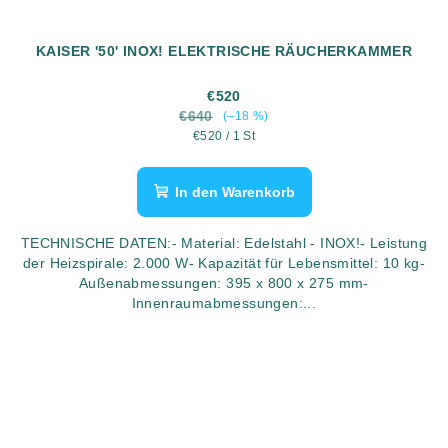
KAISER '50' INOX! ELEKTRISCHE RÄUCHERKAMMER
€520
€640
(–18 %)
Verkaufspreis:
€520 / 1 St
In den Warenkorb
TECHNISCHE DATEN:- Material: Edelstahl - INOX!- Leistung
der Heizspirale: 2.000 W- Kapazität für Lebensmittel: 10 kg-
Außenabmessungen: 395 x 800 x 275 mm-
Innenraumabmessungen:...