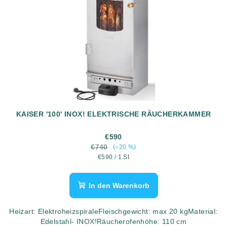
KAISER '100' INOX! ELEKTRISCHE RÄUCHERKAMMER
€590
€740
(–20 %)
Verkaufspreis:
€590 / 1 St
In den Warenkorb
Heizart: ElektroheizspiraleFleischgewicht: max 20 kgMaterial:
Edelstahl- INOX!Räucherofenhöhe: 110 cm