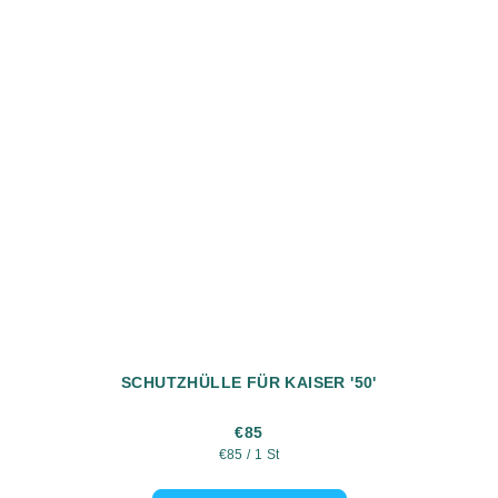
SCHUTZHÜLLE FÜR KAISER '50'
€85
Verkaufspreis:
€85 / 1 St