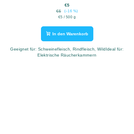
€5
€6
(–16 %)
Verkaufspreis:
€5 / 500 g
In den Warenkorb
Geeignet für: Schweinefleisch, Rindfleisch, WildIdeal für:
Elektrische Räucherkammern