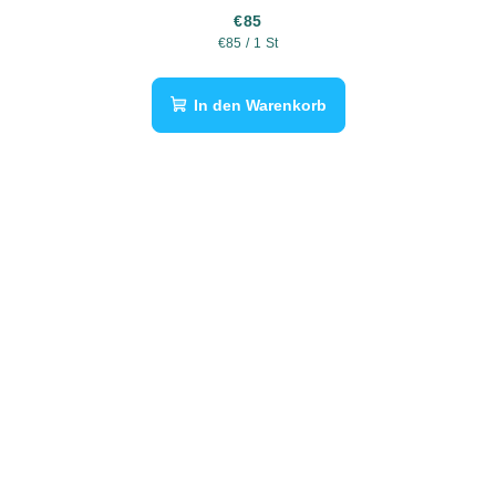
€85
Verkaufspreis:
€85 / 1 St
In den Warenkorb