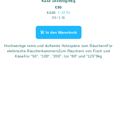
Käse 18x500g/9kg
€90
€110
(–18 %)
Verkaufspreis:
€5 / 1 St
In den Warenkorb
Hochwertige reine und duftende Holzspäne zum RäuchernFür
elektrische RäucherkammernZum Räuchern von Fisch und
KäseFür "50", "100", "200", Izo "80" und "125"9kg