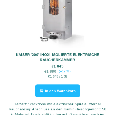
KAISER '200' INOX! ISOLIERTE ELEKTRISCHE
RÄUCHERKAMMER
€1 645
€1 880
(–12 %)
Verkaufspreis:
€1 645 / 1 St
In den Warenkorb
Heizart: Steckdose mit elektrischer SpiraleExterner
Rauchabzug: Anschluss an den KaminFleischgewicht: 50
kgMaterial: EdelstahlRäucherzeit: Ganzjährig, auch im