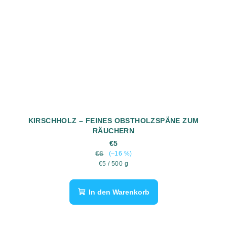
KIRSCHHOLZ – FEINES OBSTHOLZSPÄNE ZUM
RÄUCHERN
€5
€6
(–16 %)
Verkaufspreis:
€5 / 500 g
In den Warenkorb