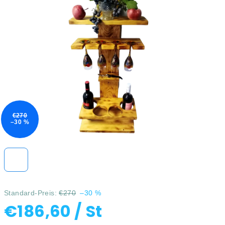
4,0
von
5
Sternen.
€270
–30 %
Standard-Preis:
€270
–30 %
€186,60
/ St