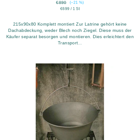
€890
(–21 %)
Verkaufspreis:
€699 / 1 St
215x90x80 Komplett montiert Zur Latrine gehört keine
Dachabdeckung, weder Blech noch Ziegel. Diese muss der
Käufer separat besorgen und montieren. Dies erleichtert den
Transport...