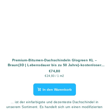
Premium-Bitumen-Dachschindeln Glogreen KL –
Braun(3D | Lebensdauer bis zu 50 Jahre)-kostenloser
Versand
€74,80
Verkaufspreis:
€24,93 / 1 m2
In den Warenkorb
... ist der einfarbigste und dezenteste Dachschindel in
unserem Sortiment. Es handelt sich um einen modifizierten