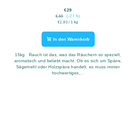
€29
€40
(–27 %)
Verkaufspreis:
€1,93 / 1 kg
In den Warenkorb
15kg Rauch ist das, was das Räuchern so speziell,
aromatisch und beliebt macht. Ob es sich um Späne,
Sägemehl oder Holzspäne handelt, es muss immer
hochwertiges,...