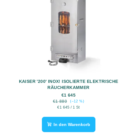
KAISER '200' INOX! ISOLIERTE ELEKTRISCHE
RÄUCHERKAMMER
€1 645
€1 880
(–12 %)
Verkaufspreis:
€1 645 / 1 St
In den Warenkorb