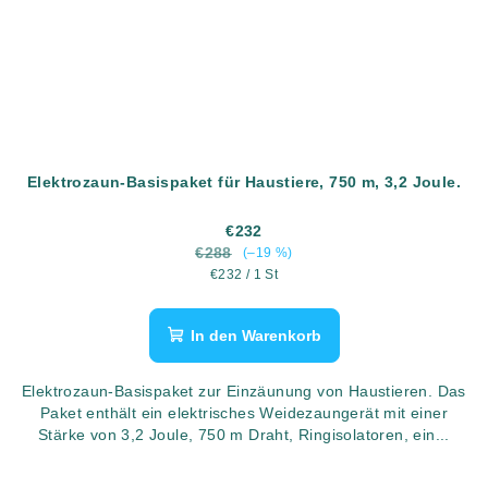
Elektrozaun-Basispaket für Haustiere, 750 m, 3,2 Joule.
€232
€288
(–19 %)
Verkaufspreis:
€232 / 1 St
In den Warenkorb
Elektrozaun-Basispaket zur Einzäunung von Haustieren. Das
Paket enthält ein elektrisches Weidezaungerät mit einer
Stärke von 3,2 Joule, 750 m Draht, Ringisolatoren, ein...