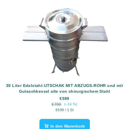
30 Liter Edelstahl-UTSCHAK MIT ABZUGS-ROHR und mit
Gulaschkessel alle von chirurgischem Stahl
€599
€700
(–14 %)
Verkaufspreis:
€599 / 1 St
In den Warenkorb