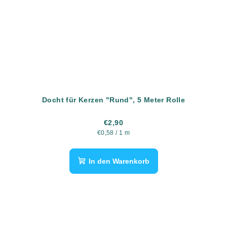
Docht für Kerzen "Rund", 5 Meter Rolle
€2,90
Verkaufspreis:
€0,58 / 1 m
In den Warenkorb