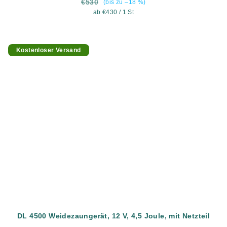
€530
(bis zu –18 %)
Verkaufspreis:
ab €430 / 1 St
Kostenloser Versand
DL 4500 Weidezaungerät, 12 V, 4,5 Joule, mit Netzteil