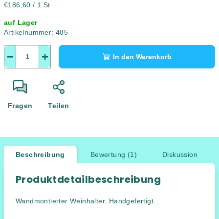
Verkaufspreis:
€186,60 / 1 St
auf Lager
Artikelnummer:
485
−
+
In den Warenkorb
Fragen
Teilen
Beschreibung
Bewertung (1)
Diskussion
Produktdetailbeschreibung
Wandmontierter Weinhalter. Handgefertigt.