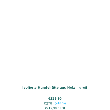
Isolierte Hundehütte aus Holz – groß
€219,90
€270
(–18 %)
Verkaufspreis:
€219,90 / 1 St