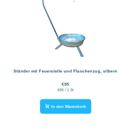
Ständer mit Feuerstelle und Flaschenzug, silbern
€95
Verkaufspreis:
€95 / 1 St
In den Warenkorb