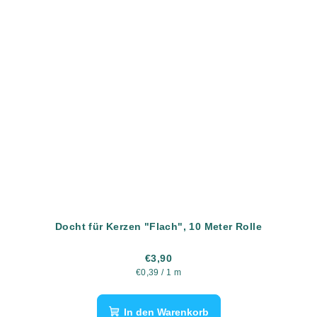
Docht für Kerzen "Flach", 10 Meter Rolle
€3,90
Verkaufspreis:
€0,39 / 1 m
In den Warenkorb