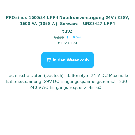
PROsinus-1500/24-LFP4 Notstromversorgung 24V / 230V,
1500 VA (1050 W), Schwarz – URZ3427-LFP4
€192
€235
(–18 %)
Verkaufspreis:
€192 / 1 St
In den Warenkorb
Technische Daten (Deutsch): Batterietyp: 24 V DC Maximale
Batteriespannung: 29V DC Eingangsspannungsbereich: 230–
240 V AC Eingangsfrequenz: 45–60...