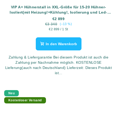
VIP A+ Hühnerstall in XXL-Größe für 15-20 Hühner-
Isoliert(mit Heizung!+Kühlung!, Isolierung und Led-
Beleuchtung) - Komplett montiert - Kostenlose Lieferung
€2 899
€3 340
(–13 %)
Verkaufspreis:
€2 899 / 1 St
In den Warenkorb
Zahlung & Liefergarantie Bei diesem Produkt ist auch die
Zahlung per Nachnahme möglich. KOSTENLOSE
Lieferung(auch nach Deutschland) Lieferzeit: Dieses Produkt
ist...
Neu
Kostenloser Versand