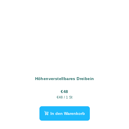
Höhenverstellbares Dreibein
€48
Verkaufspreis:
€48 / 1 St
In den Warenkorb