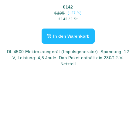
€142
€195
(–27 %)
Verkaufspreis:
€142 / 1 St
In den Warenkorb
DL 4500 Elektrozaungerät (Impulsgenerator). Spannung: 12
V, Leistung: 4,5 Joule. Das Paket enthält ein 230/12-V-
Netzteil