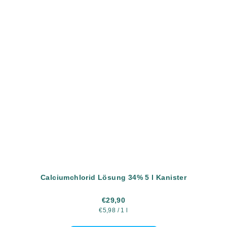
Calciumchlorid Lösung 34% 5 l Kanister
€29,90
Verkaufspreis:
€5,98 / 1 l