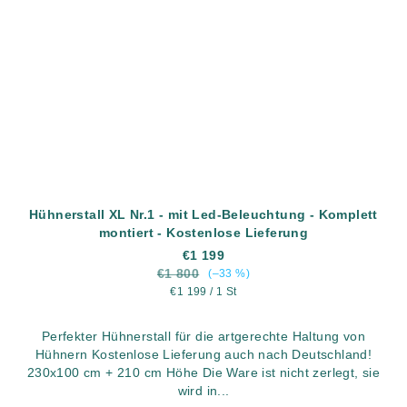
Hühnerstall XL Nr.1 - mit Led-Beleuchtung - Komplett
montiert - Kostenlose Lieferung
€1 199
€1 800
(–33 %)
Verkaufspreis:
€1 199 / 1 St
Perfekter Hühnerstall für die artgerechte Haltung von
Hühnern Kostenlose Lieferung auch nach Deutschland!
230x100 cm + 210 cm Höhe Die Ware ist nicht zerlegt, sie
wird in...